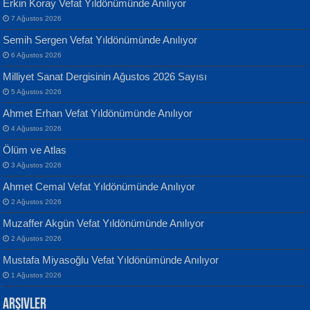
Erkin Koray Vefat Yıldönümünde Anılıyor
7 Ağustos 2026
Semih Sergen Vefat Yıldönümünde Anılıyor
6 Ağustos 2026
Milliyet Sanat Dergisinin Ağustos 2026 Sayısı
Banu Sancak
ATİLLA ÖZEN
5 Ağustos 2026
Defterimden İçeri...
Sultan Olmadan Önce Eyüp...
Ahmet Erhan Vefat Yıldönümünde Anılıyor
4 Ağustos 2026
Ölüm ve Atlas
3 Ağustos 2026
Ahmet Cemal Vefat Yıldönümünde Anılıyor
2 Ağustos 2026
İsmail Aydos
EKREM KARABABA
Muzaffer Akgün Vefat Yıldönümünde Anılıyor
İnkisar...
Yaralı Şiir...
2 Ağustos 2026
Mustafa Miyasoğlu Vefat Yıldönümünde Anılıyor
1 Ağustos 2026
Arşivler