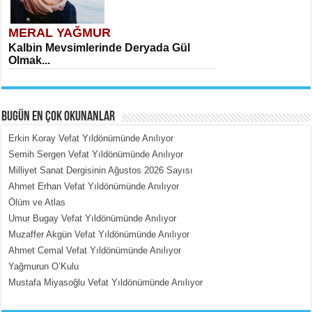
MERAL YAĞMUR
Kalbin Mevsimlerinde Deryada Gül
Olmak...
BUGÜN EN ÇOK OKUNANLAR
Erkin Koray Vefat Yıldönümünde Anılıyor
Semih Sergen Vefat Yıldönümünde Anılıyor
Milliyet Sanat Dergisinin Ağustos 2026 Sayısı
MEHMET ÇOBAN
Ahmet Erhan Vefat Yıldönümünde Anılıyor
İçerdeki Put Dışardaki Maskeler...
Ölüm ve Atlas
Umur Bugay Vefat Yıldönümünde Anılıyor
Muzaffer Akgün Vefat Yıldönümünde Anılıyor
Ahmet Cemal Vefat Yıldönümünde Anılıyor
Yağmurun O’Kulu
Mustafa Miyasoğlu Vefat Yıldönümünde Anılıyor
EMİNE CUMA