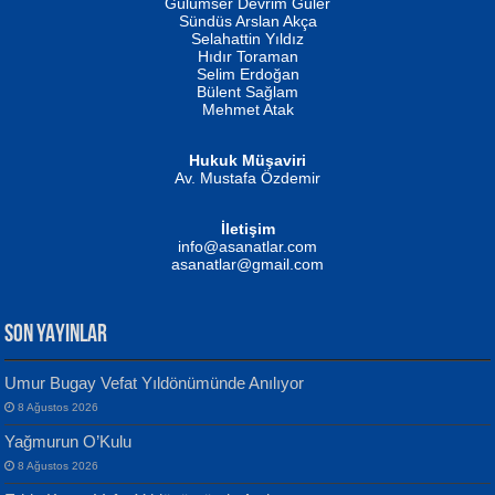
Gülümser Devrim Güler
Fatma Camcı
Erkeklerin Kahrolması Ne Demektir
Sündüs Arslan Akça
Evvel Zaman Tanrıçası...
Biliyor musunuz? ...
Selahattin Yıldız
Hıdır Toraman
Selim Erdoğan
Bülent Sağlam
Mehmet Atak
Hukuk Müşaviri
Av. Mustafa Özdemir
Mustafa Oral
NUHAN NEBİ ÇAM
İletişim
Yağmur Mangası...
Kaptan...
info@asanatlar.com
asanatlar@gmail.com
SON YAYINLAR
Umur Bugay Vefat Yıldönümünde Anılıyor
8 Ağustos 2026
Yılmaz Ekinci
MUSTAFA KELOĞLU
Yağmurun O’Kulu
Geceye Söylenen...
Yarına İz Bırakmak...
8 Ağustos 2026