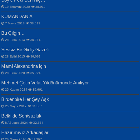
19 Temmuz 2020
38,919
KUMANDAN’A
7 Mayıs 2018
38,019
Bu Çılgın…
ERDEM BAYAZIT
28 Ekim 2014
36,714
Sana, Bana, Vatanıma, Ülkemin
İPEK ACAR SERT
Selahattin Yıldız
Sessiz Bir Gidiş Gazeli
İnsanlarına Dair...
Gazze’nin Şecaati, Ümmetin İmtihanı...
İdrakimle Üşürken...
28 Eylül 2015
36,091
Mami Alexandrina için
28 Ekim 2020
35,724
Mehmet Çetin Vefat Yıldönümünde Anılıyor
25 Kasım 2024
35,661
Birdenbire Her Şey Aşk
NAZIM HİKMET RAN
MAHMUT GÜRBÜZ
Songül Özel
25 Mayıs 2017
34,367
Bir Cezaevinde, Tecritteki Adamın
İbrahim Olmak ve Bitirebilmek...
Mahzen...
Mektupları...
Belki de Son/suzluk
8 Ağustos 2024
32,634
Hazır mıyız Arkadaşlar
26 Nisan 2016
31,367