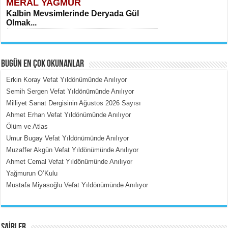
MERAL YAĞMUR
Kalbin Mevsimlerinde Deryada Gül
Olmak...
BUGÜN EN ÇOK OKUNANLAR
Erkin Koray Vefat Yıldönümünde Anılıyor
Semih Sergen Vefat Yıldönümünde Anılıyor
Milliyet Sanat Dergisinin Ağustos 2026 Sayısı
MEHMET ÇOBAN
Ahmet Erhan Vefat Yıldönümünde Anılıyor
İçerdeki Put Dışardaki Maskeler...
Ölüm ve Atlas
Umur Bugay Vefat Yıldönümünde Anılıyor
Muzaffer Akgün Vefat Yıldönümünde Anılıyor
Ahmet Cemal Vefat Yıldönümünde Anılıyor
Yağmurun O’Kulu
Mustafa Miyasoğlu Vefat Yıldönümünde Anılıyor
EMİNE CUMA
Fanatizm Çıkmazı...
ŞAİRLER