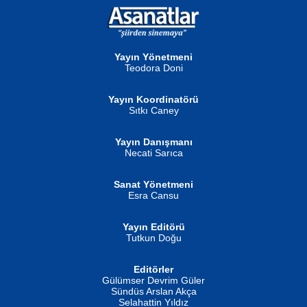
NURAN KÖSE BAYDAR
Neva Selçuk
Gün Güzeli...
Ben Deniz Değilim ki...
Yayın Yönetmeni
Teodora Doni
Yayın Koordinatörü
Sıtkı Caney
Yayın Danışmanı
MUSTAFA ORAL
Ahmet Aydın
Necati Sarıca
Şiir, Siyaseti Kaldırmıyor Tanpınar...
Helin...
Sanat Yönetmeni
Esra Cansu
Yayın Editörü
Tutkun Doğu
Editörler
İSMAİL OKUTAN
Gülümser Devrim Güler
Fatma Camcı
Erkeklerin Kahrolması Ne Demektir
Sündüs Arslan Akça
Evvel Zaman Tanrıçası...
Biliyor musunuz? ...
Selahattin Yıldız