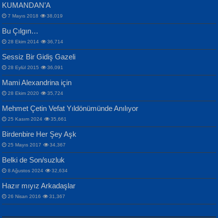
KUMANDAN’A
7 Mayıs 2018
38,019
Bu Çılgın…
ERDEM BAYAZIT
28 Ekim 2014
36,714
Sana, Bana, Vatanıma, Ülkemin
İPEK ACAR SERT
Selahattin Yıldız
Sessiz Bir Gidiş Gazeli
İnsanlarına Dair...
Gazze’nin Şecaati, Ümmetin İmtihanı...
İdrakimle Üşürken...
28 Eylül 2015
36,091
Mami Alexandrina için
28 Ekim 2020
35,724
Mehmet Çetin Vefat Yıldönümünde Anılıyor
25 Kasım 2024
35,661
Birdenbire Her Şey Aşk
NAZIM HİKMET RAN
MAHMUT GÜRBÜZ
Songül Özel
25 Mayıs 2017
34,367
Bir Cezaevinde, Tecritteki Adamın
İbrahim Olmak ve Bitirebilmek...
Mahzen...
Mektupları...
Belki de Son/suzluk
8 Ağustos 2024
32,634
Hazır mıyız Arkadaşlar
26 Nisan 2016
31,367