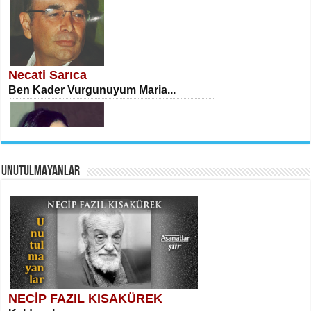
İSA KARATEPE
Ekranlar Arasında Kaybolan İnsan...
Necati Sarıca
Ben Kader Vurgunuyum Maria...
UNUTULMAYANLAR
AHMET URFALI
Ömer Lütfi Mete’nin “Gülce” Şiirini
Tahlil Denemesi...
Sibel Orhan
İki Kırık Boşluk...
NECİP FAZIL KISAKÜREK