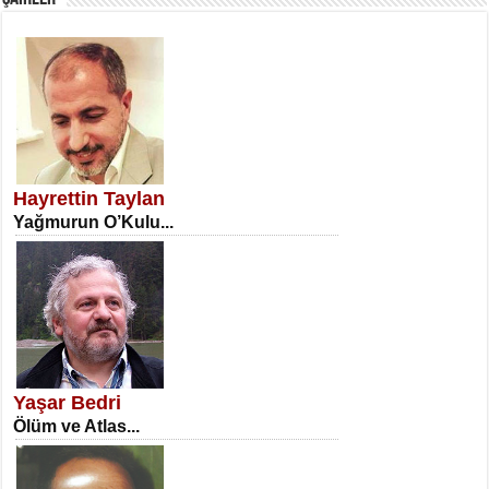
SATILMIŞ ÜMİT ÇETİNKAYA
Erkenlik...
Hayrettin Taylan
Yağmurun O’Kulu...
NECLA DİLEK ARSLAN
Öğretmenler Günü Mahkemesi...
Yaşar Bedri
Ölüm ve Atlas...