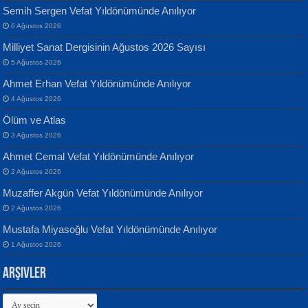
Semih Sergen Vefat Yıldönümünde Anılıyor
6 Ağustos 2026
Milliyet Sanat Dergisinin Ağustos 2026 Sayısı
Banu Sancak
ATİLLA ÖZEN
5 Ağustos 2026
Defterimden İçeri...
Sultan Olmadan Önce Eyüp...
Ahmet Erhan Vefat Yıldönümünde Anılıyor
4 Ağustos 2026
Ölüm ve Atlas
3 Ağustos 2026
Ahmet Cemal Vefat Yıldönümünde Anılıyor
2 Ağustos 2026
İsmail Aydos
EKREM KARABABA
Muzaffer Akgün Vefat Yıldönümünde Anılıyor
İnkisar...
Yaralı Şiir...
2 Ağustos 2026
Mustafa Miyasoğlu Vefat Yıldönümünde Anılıyor
1 Ağustos 2026
Arşivler
Arşivler