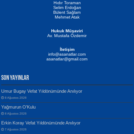
Hıdır Toraman
Selim Erdoğan
Bülent Sağlam
Mehmet Atak
Hukuk Müşaviri
Av. Mustafa Özdemir
Mustafa Oral
NUHAN NEBİ ÇAM
İletişim
Yağmur Mangası...
Kaptan...
info@asanatlar.com
asanatlar@gmail.com
SON YAYINLAR
Umur Bugay Vefat Yıldönümünde Anılıyor
8 Ağustos 2026
Yılmaz Ekinci
MUSTAFA KELOĞLU
Yağmurun O’Kulu
Geceye Söylenen...
Yarına İz Bırakmak...
8 Ağustos 2026
Erkin Koray Vefat Yıldönümünde Anılıyor
7 Ağustos 2026