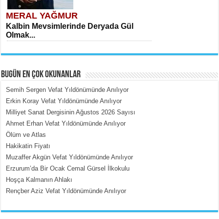
MERAL YAĞMUR
Kalbin Mevsimlerinde Deryada Gül
Olmak...
BUGÜN EN ÇOK OKUNANLAR
Semih Sergen Vefat Yıldönümünde Anılıyor
Erkin Koray Vefat Yıldönümünde Anılıyor
Milliyet Sanat Dergisinin Ağustos 2026 Sayısı
MEHMET ÇOBAN
Ahmet Erhan Vefat Yıldönümünde Anılıyor
İçerdeki Put Dışardaki Maskeler...
Ölüm ve Atlas
Hakikatin Fiyatı
Muzaffer Akgün Vefat Yıldönümünde Anılıyor
Erzurum’da Bir Ocak Cemal Gürsel İlkokulu
Hoşça Kalmanın Ahlakı
Rençber Aziz Vefat Yıldönümünde Anılıyor
EMİNE CUMA
Fanatizm Çıkmazı...