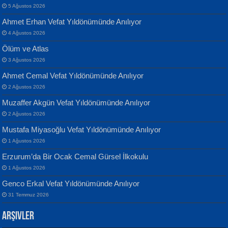
5 Ağustos 2026
Ahmet Erhan Vefat Yıldönümünde Anılıyor
4 Ağustos 2026
Ölüm ve Atlas
Banu Sancak
ATİLLA ÖZEN
3 Ağustos 2026
Defterimden İçeri...
Sultan Olmadan Önce Eyüp...
Ahmet Cemal Vefat Yıldönümünde Anılıyor
2 Ağustos 2026
Muzaffer Akgün Vefat Yıldönümünde Anılıyor
2 Ağustos 2026
Mustafa Miyasoğlu Vefat Yıldönümünde Anılıyor
1 Ağustos 2026
İsmail Aydos
EKREM KARABABA
Erzurum’da Bir Ocak Cemal Gürsel İlkokulu
İnkisar...
Yaralı Şiir...
1 Ağustos 2026
Genco Erkal Vefat Yıldönümünde Anılıyor
31 Temmuz 2026
Arşivler