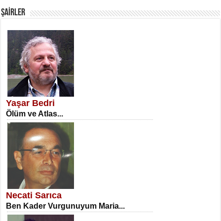
ŞAİRLER
SATILMIŞ ÜMİT ÇETİNKAYA
Erkenlik...
Yaşar Bedri
Ölüm ve Atlas...
NECLA DİLEK ARSLAN
Öğretmenler Günü Mahkemesi...
Necati Sarıca
Ben Kader Vurgunuyum Maria...