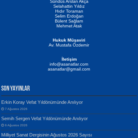
Erkeklerin Kahrolması Ne Demektir
Sündüs Arslan Akça
Evvel Zaman Tanrıçası...
Biliyor musunuz? ...
Selahattin Yıldız
Hıdır Toraman
Selim Erdoğan
Bülent Sağlam
Mehmet Atak
Hukuk Müşaviri
Av. Mustafa Özdemir
Mustafa Oral
NUHAN NEBİ ÇAM
İletişim
Yağmur Mangası...
Kaptan...
info@asanatlar.com
asanatlar@gmail.com
SON YAYINLAR
Erkin Koray Vefat Yıldönümünde Anılıyor
7 Ağustos 2026
Yılmaz Ekinci
MUSTAFA KELOĞLU
Semih Sergen Vefat Yıldönümünde Anılıyor
Geceye Söylenen...
Yarına İz Bırakmak...
6 Ağustos 2026
Milliyet Sanat Dergisinin Ağustos 2026 Sayısı