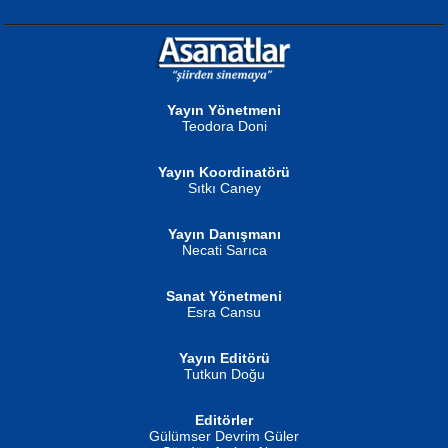
NURAN KÖSE BAYDAR
Neva Selçuk
Gün Güzeli...
Ben Deniz Değilim ki...
Yayın Yönetmeni
Teodora Doni
Yayın Koordinatörü
Sıtkı Caney
Yayın Danışmanı
MUSTAFA ORAL
Ahmet Aydın
Necati Sarıca
Şiir, Siyaseti Kaldırmıyor Tanpınar...
Helin...
Sanat Yönetmeni
Esra Cansu
Yayın Editörü
Tutkun Doğu
Editörler
İSMAİL OKUTAN
Gülümser Devrim Güler
Fatma Camcı