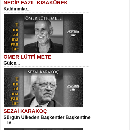
NECİP FAZIL KISAKÜREK
Kaldırımlar...
SELAHATTİN YILDIZ
İnsanın Zindanı...
Kadir Ünal
Ayağıma Dolanan Yokuş...
ÖMER LÜTFİ METE
Gülce...
MEHMET TAŞTAN
Vagon’da Bir Şairle...
Mehmet Çoban
Elmira...
SEZAİ KARAKOÇ
Sürgün Ülkeden Başkentler Başkentine
SITKI CANEY
– IV...
Oruçla Devrim ve Özgürlüğe…...
Suavi Kemal Yazgıç