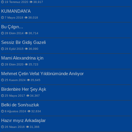
19 Temmuz 2020
38,917
KUMANDAN’A
7 Mayıs 2018
38,018
Bu Çılgın…
ERDEM BAYAZIT
28 Ekim 2014
36,714
Sana, Bana, Vatanıma, Ülkemin
İPEK ACAR SERT
Selahattin Yıldız
Sessiz Bir Gidiş Gazeli
İnsanlarına Dair...
Gazze’nin Şecaati, Ümmetin İmtihanı...
İdrakimle Üşürken...
28 Eylül 2015
36,090
Mami Alexandrina için
28 Ekim 2020
35,723
Mehmet Çetin Vefat Yıldönümünde Anılıyor
25 Kasım 2024
35,645
Birdenbire Her Şey Aşk
NAZIM HİKMET RAN
MAHMUT GÜRBÜZ
Songül Özel
25 Mayıs 2017
34,367
Bir Cezaevinde, Tecritteki Adamın
İbrahim Olmak ve Bitirebilmek...
Mahzen...
Mektupları...
Belki de Son/suzluk
8 Ağustos 2024
32,634
Hazır mıyız Arkadaşlar
26 Nisan 2016
31,366