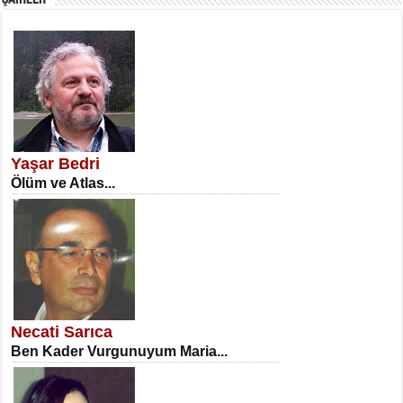
SATILMIŞ ÜMİT ÇETİNKAYA
Erkenlik...
Yaşar Bedri
Ölüm ve Atlas...
NECLA DİLEK ARSLAN
Öğretmenler Günü Mahkemesi...
Necati Sarıca
Ben Kader Vurgunuyum Maria...