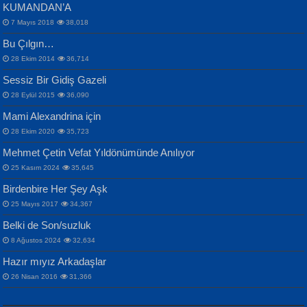
KUMANDAN’A
7 Mayıs 2018
38,018
Bu Çılgın…
ERDEM BAYAZIT
28 Ekim 2014
36,714
Sana, Bana, Vatanıma, Ülkemin
İPEK ACAR SERT
Selahattin Yıldız
Sessiz Bir Gidiş Gazeli
İnsanlarına Dair...
Gazze’nin Şecaati, Ümmetin İmtihanı...
İdrakimle Üşürken...
28 Eylül 2015
36,090
Mami Alexandrina için
28 Ekim 2020
35,723
Mehmet Çetin Vefat Yıldönümünde Anılıyor
25 Kasım 2024
35,645
Birdenbire Her Şey Aşk
NAZIM HİKMET RAN
MAHMUT GÜRBÜZ
Songül Özel
25 Mayıs 2017
34,367
Bir Cezaevinde, Tecritteki Adamın
İbrahim Olmak ve Bitirebilmek...
Mahzen...
Mektupları...
Belki de Son/suzluk
8 Ağustos 2024
32,634
Hazır mıyız Arkadaşlar
26 Nisan 2016
31,366