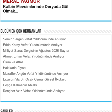
MERAL YAĞMUR
Kalbin Mevsimlerinde Deryada Gül
Olmak...
BUGÜN EN ÇOK OKUNANLAR
Semih Sergen Vefat Yıldönümünde Anılıyor
Erkin Koray Vefat Yıldönümünde Anılıyor
Milliyet Sanat Dergisinin Ağustos 2026 Sayısı
MEHMET ÇOBAN
Ahmet Erhan Vefat Yıldönümünde Anılıyor
İçerdeki Put Dışardaki Maskeler...
Ölüm ve Atlas
Hakikatin Fiyatı
Muzaffer Akgün Vefat Yıldönümünde Anılıyor
Erzurum’da Bir Ocak Cemal Gürsel İlkokulu
Hoşça Kalmanın Ahlakı
Rençber Aziz Vefat Yıldönümünde Anılıyor
EMİNE CUMA
Fanatizm Çıkmazı...
ŞAİRLER