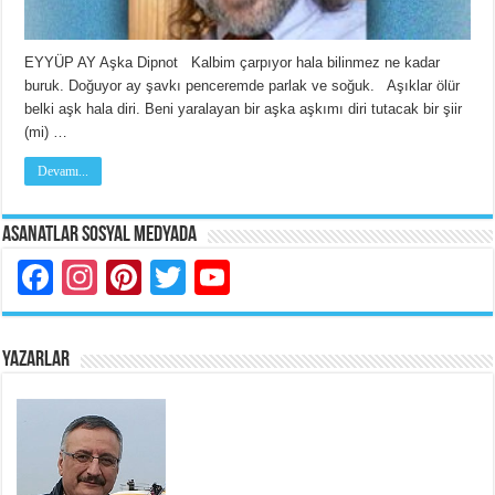
EYYÜP AY Aşka Dipnot Kalbim çarpıyor hala bilinmez ne kadar
buruk. Doğuyor ay şavkı penceremde parlak ve soğuk. Aşıklar ölür
belki aşk hala diri. Beni yaralayan bir aşka aşkımı diri tutacak bir şiir
(mi) …
Devamı...
Asanatlar Sosyal Medyada
Facebook
Instagram
Pinterest
Twitter
YouTube
YAZARLAR