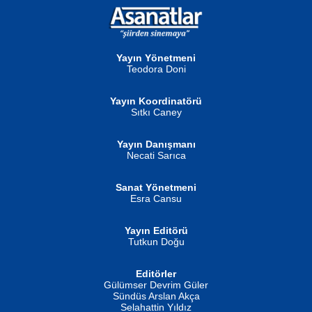
NURAN KÖSE BAYDAR
Neva Selçuk
Gün Güzeli...
Ben Deniz Değilim ki...
Yayın Yönetmeni
Teodora Doni
Yayın Koordinatörü
Sıtkı Caney
Yayın Danışmanı
MUSTAFA ORAL
Ahmet Aydın
Necati Sarıca
Şiir, Siyaseti Kaldırmıyor Tanpınar...
Helin...
Sanat Yönetmeni
Esra Cansu
Yayın Editörü
Tutkun Doğu
Editörler
İSMAİL OKUTAN
Gülümser Devrim Güler
Fatma Camcı
Erkeklerin Kahrolması Ne Demektir
Sündüs Arslan Akça
Evvel Zaman Tanrıçası...
Biliyor musunuz? ...
Selahattin Yıldız