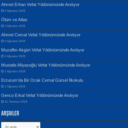
Ahmet Erhan Vefat Yıldönümünde Anılıyor
4 Ağustos 2026
Ölüm ve Atlas
Banu Sancak
ATİLLA ÖZEN
3 Ağustos 2026
Defterimden İçeri...
Sultan Olmadan Önce Eyüp...
Ahmet Cemal Vefat Yıldönümünde Anılıyor
2 Ağustos 2026
Muzaffer Akgün Vefat Yıldönümünde Anılıyor
2 Ağustos 2026
Mustafa Miyasoğlu Vefat Yıldönümünde Anılıyor
1 Ağustos 2026
İsmail Aydos
EKREM KARABABA
Erzurum’da Bir Ocak Cemal Gürsel İlkokulu
İnkisar...
Yaralı Şiir...
1 Ağustos 2026
Genco Erkal Vefat Yıldönümünde Anılıyor
31 Temmuz 2026
Arşivler
Arşivler