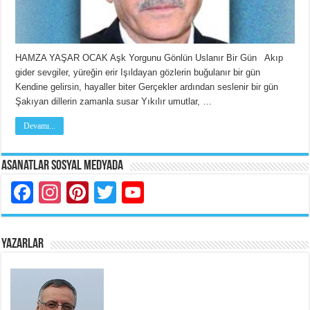
HAMZA YAŞAR OCAK Aşk Yorgunu Gönlün Uslanır Bir Gün Akıp
gider sevgiler, yüreğin erir Işıldayan gözlerin buğulanır bir gün
Kendine gelirsin, hayaller biter Gerçekler ardından seslenir bir gün
Şakıyan dillerin zamanla susar Yıkılır umutlar, …
Devamı...
Asanatlar Sosyal Medyada
Facebook
Instagram
Pinterest
Twitter
YouTube
YAZARLAR