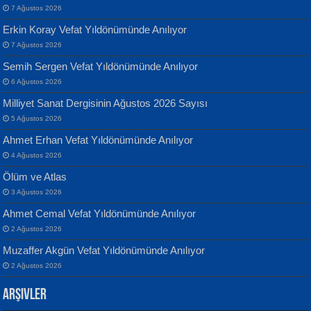
7 Ağustos 2026
Erkin Koray Vefat Yıldönümünde Anılıyor
7 Ağustos 2026
Semih Sergen Vefat Yıldönümünde Anılıyor
Banu Sancak
ATİLLA ÖZEN
6 Ağustos 2026
Defterimden İçeri...
Sultan Olmadan Önce Eyüp...
Milliyet Sanat Dergisinin Ağustos 2026 Sayısı
5 Ağustos 2026
Ahmet Erhan Vefat Yıldönümünde Anılıyor
4 Ağustos 2026
Ölüm ve Atlas
3 Ağustos 2026
İsmail Aydos
EKREM KARABABA
Ahmet Cemal Vefat Yıldönümünde Anılıyor
İnkisar...
Yaralı Şiir...
2 Ağustos 2026
Muzaffer Akgün Vefat Yıldönümünde Anılıyor
2 Ağustos 2026
Arşivler