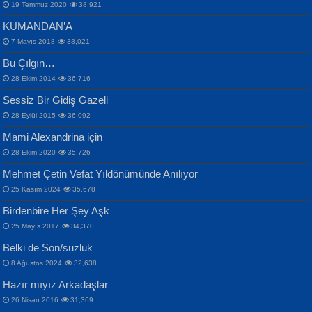
19 Temmuz 2020
38,921
KUMANDAN’A
7 Mayıs 2018
38,021
Bu Çılgın…
ERDEM BAYAZIT
28 Ekim 2014
36,716
Sana, Bana, Vatanıma, Ülkemin
İPEK ACAR SERT
Selahattin Yıldız
Sessiz Bir Gidiş Gazeli
İnsanlarına Dair...
Gazze’nin Şecaati, Ümmetin İmtihanı...
İdrakimle Üşürken...
28 Eylül 2015
36,092
Mami Alexandrina için
28 Ekim 2020
35,726
Mehmet Çetin Vefat Yıldönümünde Anılıyor
25 Kasım 2024
35,678
Birdenbire Her Şey Aşk
NAZIM HİKMET RAN
MAHMUT GÜRBÜZ
Songül Özel
25 Mayıs 2017
34,370
Bir Cezaevinde, Tecritteki Adamın
İbrahim Olmak ve Bitirebilmek...
Mahzen...
Mektupları...
Belki de Son/suzluk
8 Ağustos 2024
32,638
Hazır mıyız Arkadaşlar
26 Nisan 2016
31,369