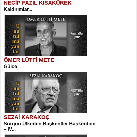
NECİP FAZIL KISAKÜREK
Kaldırımlar...
SELAHATTİN YILDIZ
İnsanın Zindanı...
Meral Yağmur
Eski Bir Şiir...
ÖMER LÜTFİ METE
Gülce...
MEHMET TAŞTAN
Vagon’da Bir Şairle...
Kadir Ünal
Ayağıma Dolanan Yokuş...
SEZAİ KARAKOÇ
Sürgün Ülkeden Başkentler Başkentine
SITKI CANEY
– IV...
Oruçla Devrim ve Özgürlüğe…...
Mehmet Çoban