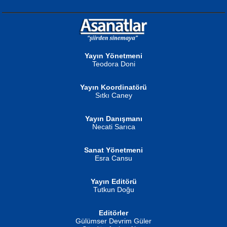
NURAN KÖSE BAYDAR
Neva Selçuk
Gün Güzeli...
Ben Deniz Değilim ki...
Yayın Yönetmeni
Teodora Doni
Yayın Koordinatörü
Sıtkı Caney
Yayın Danışmanı
MUSTAFA ORAL
Ahmet Aydın
Necati Sarıca
Şiir, Siyaseti Kaldırmıyor Tanpınar...
Helin...
Sanat Yönetmeni
Esra Cansu
Yayın Editörü
Tutkun Doğu
Editörler
İSMAİL OKUTAN
Gülümser Devrim Güler
Fatma Camcı