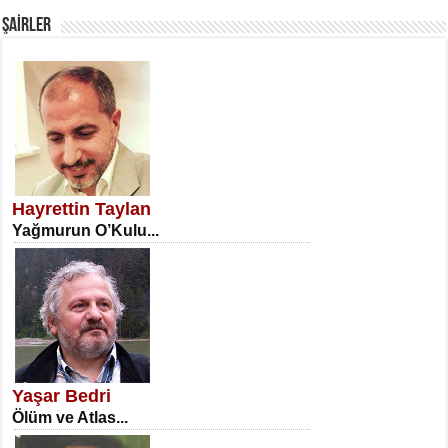
ŞAİRLER
SATILMIŞ ÜMİT ÇETİNKAYA
Erkenlik...
Hayrettin Taylan
Yağmurun O’Kulu...
NECLA DİLEK ARSLAN
Öğretmenler Günü Mahkemesi...
Yaşar Bedri
Ölüm ve Atlas...