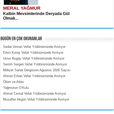
MERAL YAĞMUR
Kalbin Mevsimlerinde Deryada Gül
Olmak...
BUGÜN EN ÇOK OKUNANLAR
Sedat Umran Vefat Yıldönümünde Anılıyor
Erkin Koray Vefat Yıldönümünde Anılıyor
Umur Bugay Vefat Yıldönümünde Anılıyor
MEHMET ÇOBAN
Semih Sergen Vefat Yıldönümünde Anılıyor
İçerdeki Put Dışardaki Maskeler...
Milliyet Sanat Dergisinin Ağustos 2026 Sayısı
Ahmet Erhan Vefat Yıldönümünde Anılıyor
Ölüm ve Atlas
Yağmurun O’Kulu
Ahmet Cemal Vefat Yıldönümünde Anılıyor
Muzaffer Akgün Vefat Yıldönümünde Anılıyor
EMİNE CUMA
Fanatizm Çıkmazı...