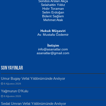
Erkeklerin Kahrolması Ne Demektir
Sündüs Arslan Akça
Evvel Zaman Tanrıçası...
Biliyor musunuz? ...
Selahattin Yıldız
Hıdır Toraman
Selim Erdoğan
Bülent Sağlam
Mehmet Atak
Hukuk Müşaviri
Av. Mustafa Özdemir
Mustafa Oral
NUHAN NEBİ ÇAM
İletişim
Yağmur Mangası...
Kaptan...
info@asanatlar.com
asanatlar@gmail.com
SON YAYINLAR
Umur Bugay Vefat Yıldönümünde Anılıyor
8 Ağustos 2026
Yılmaz Ekinci
MUSTAFA KELOĞLU
Yağmurun O’Kulu
Geceye Söylenen...
Yarına İz Bırakmak...
8 Ağustos 2026
Sedat Umran Vefat Yıldönümünde Anılıyor