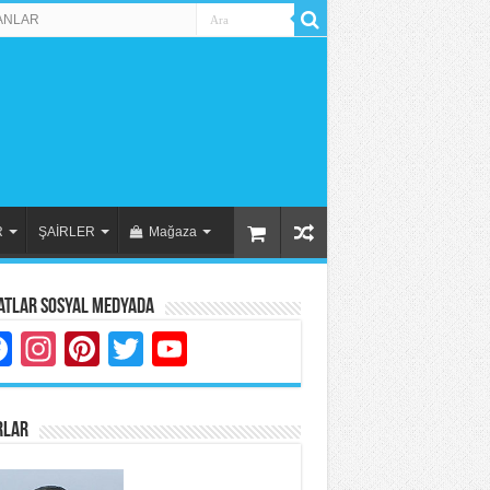
ANLAR
R
ŞAİRLER
Mağaza
atlar Sosyal Medyada
Facebook
Instagram
Pinterest
Twitter
YouTube
RLAR