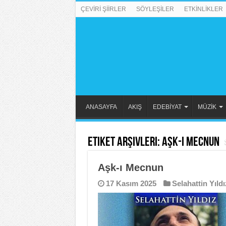
ÇEVİRİ ŞİİRLER
SÖYLEŞİLER
ETKİNLİKLER
ANASAYFA
AKIŞ
EDEBİYAT
MÜZİK
Etiket Arşivleri:
Aşk-ı Mecnun
Aşk-ı Mecnun
17 Kasım 2025
Selahattin Yıldı