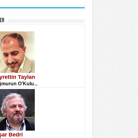
İNE CUMA
atizm Çıkmazı...
ER
TILMIŞ ÜMİT ÇETİNKAYA
enlik...
yrettin Taylan
murun O’Kulu...
CLA DİLEK ARSLAN
etmenler Günü Mahkemesi...
şar Bedri