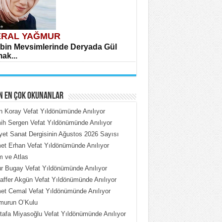
RAL YAĞMUR
bin Mevsimlerinde Deryada Gül
ak...
N EN ÇOK OKUNANLAR
n Koray Vefat Yıldönümünde Anılıyor
h Sergen Vefat Yıldönümünde Anılıyor
iyet Sanat Dergisinin Ağustos 2026 Sayısı
HMET ÇOBAN
t Erhan Vefat Yıldönümünde Anılıyor
rdeki Put Dışardaki Maskeler...
 ve Atlas
 Bugay Vefat Yıldönümünde Anılıyor
ffer Akgün Vefat Yıldönümünde Anılıyor
t Cemal Vefat Yıldönümünde Anılıyor
murun O’Kulu
afa Miyasoğlu Vefat Yıldönümünde Anılıyor