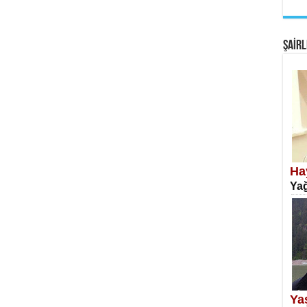
EM
Fan
ŞAİRL
SA
Erk
Ha
Yağ
NE
Öğr
Ya