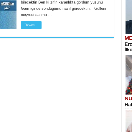
bilecektin Ben ki zifiri karanlıkta gördüm yüzünü
Gam içinde söndüğümü nasıl görecektin. Güllerin
neşvesi sanma …
Devamı...
ME
Erz
İlk
NU
Hak