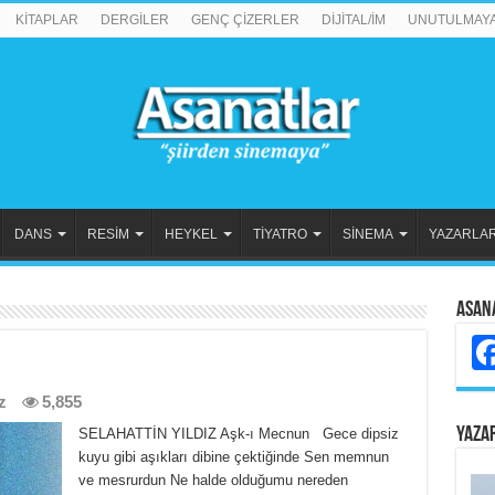
KİTAPLAR
DERGİLER
GENÇ ÇİZERLER
DİJİTAL/İM
UNUTULMAY
DANS
RESİM
HEYKEL
TİYATRO
SİNEMA
YAZARLA
Asan
z
5,855
YAZA
SELAHATTİN YILDIZ Aşk-ı Mecnun Gece dipsiz
kuyu gibi aşıkları dibine çektiğinde Sen memnun
ve mesrurdun Ne halde olduğumu nereden