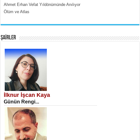
Ahmet Erhan Vefat Yıldönümünde Anılıyor
Ölüm ve Atlas
EMİNE CUMA
Fanatizm Çıkmazı...
ŞAİRLER
SATILMIŞ ÜMİT ÇETİNKAYA
Erkenlik...
İlknur İşcan Kaya
Günün Rengi...
NECLA DİLEK ARSLAN