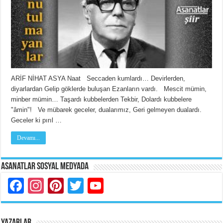
ARİF NİHAT ASYA Naat Seccaden kumlardı… Devirlerden,
diyarlardan Gelip göklerde buluşan Ezanların vardı. Mescit mümin,
minber mümin… Taşardı kubbelerden Tekbir, Dolardı kubbelere
"âmin"! Ve mübarek geceler, dualarımız, Geri gelmeyen dualardı.
Geceler ki pırıl …
Devamı...
Asanatlar Sosyal Medyada
Facebook
Instagram
Pinterest
Twitter
YouTube