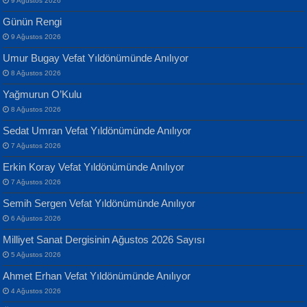
9 Ağustos 2026
Yılmaz Ekinci
MUSTAFA KELOĞLU
Günün Rengi
Geceye Söylenen...
Yarına İz Bırakmak...
9 Ağustos 2026
Umur Bugay Vefat Yıldönümünde Anılıyor
8 Ağustos 2026
Yağmurun O’Kulu
8 Ağustos 2026
Sedat Umran Vefat Yıldönümünde Anılıyor
Banu Sancak
ATİLLA ÖZEN
7 Ağustos 2026
Defterimden İçeri...
Sultan Olmadan Önce Eyüp...
Erkin Koray Vefat Yıldönümünde Anılıyor
7 Ağustos 2026
Semih Sergen Vefat Yıldönümünde Anılıyor
6 Ağustos 2026
Milliyet Sanat Dergisinin Ağustos 2026 Sayısı
5 Ağustos 2026
İsmail Aydos
EKREM KARABABA
Ahmet Erhan Vefat Yıldönümünde Anılıyor
İnkisar...
Yaralı Şiir...
4 Ağustos 2026