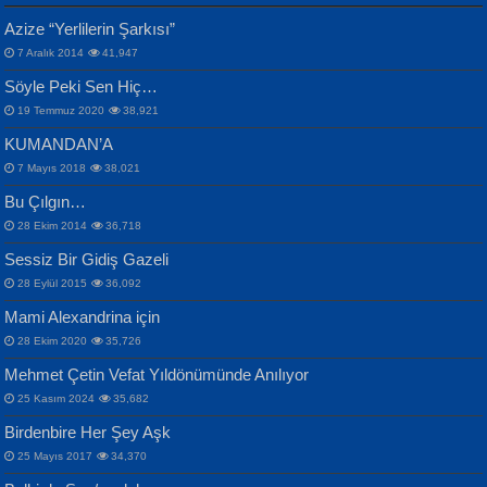
CAHİT SITKI TARANCI
Azize “Yerlilerin Şarkısı”
Otuz Beş Yaş Şiiri...
VAHDETTİN YİĞİTCAN
Bülent Sağlam
7 Aralık 2014
41,947
Samimiyet Nedir?...
Mescid-i Aksâ Üstüne Ay!...
Söyle Peki Sen Hiç…
19 Temmuz 2020
38,921
KUMANDAN’A
7 Mayıs 2018
38,021
Bu Çılgın…
ERDEM BAYAZIT
28 Ekim 2014
36,718
Sana, Bana, Vatanıma, Ülkemin
İPEK ACAR SERT
Selahattin Yıldız
Sessiz Bir Gidiş Gazeli
İnsanlarına Dair...
Gazze’nin Şecaati, Ümmetin İmtihanı...
İdrakimle Üşürken...
28 Eylül 2015
36,092
Mami Alexandrina için
28 Ekim 2020
35,726
Mehmet Çetin Vefat Yıldönümünde Anılıyor
25 Kasım 2024
35,682
Birdenbire Her Şey Aşk
NAZIM HİKMET RAN
MAHMUT GÜRBÜZ
Songül Özel
25 Mayıs 2017
34,370
Bir Cezaevinde, Tecritteki Adamın
İbrahim Olmak ve Bitirebilmek...
Mahzen...
Mektupları...