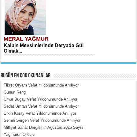
MERAL YAĞMUR
Kalbin Mevsimlerinde Deryada Gül
Olmak...
BUGÜN EN ÇOK OKUNANLAR
Fikret Otyam Vefat Yıldönümünde Anılıyor
Günün Rengi
Umur Bugay Vefat Yıldönümünde Anılıyor
MEHMET ÇOBAN
Sedat Umran Vefat Yıldönümünde Anılıyor
İçerdeki Put Dışardaki Maskeler...
Erkin Koray Vefat Yıldönümünde Anılıyor
Semih Sergen Vefat Yıldönümünde Anılıyor
Milliyet Sanat Dergisinin Ağustos 2026 Sayısı
Yağmurun O’Kulu