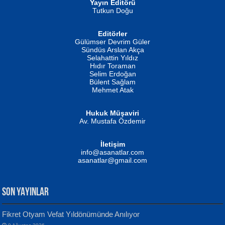
Yayın Editörü
Tutkun Doğu
Editörler
İSMAİL OKUTAN
Gülümser Devrim Güler
Fatma Camcı
Erkeklerin Kahrolması Ne Demektir
Sündüs Arslan Akça
Evvel Zaman Tanrıçası...
Biliyor musunuz? ...
Selahattin Yıldız
Hıdır Toraman
Selim Erdoğan
Bülent Sağlam
Mehmet Atak
Hukuk Müşaviri
Av. Mustafa Özdemir
Mustafa Oral
NUHAN NEBİ ÇAM
İletişim
Yağmur Mangası...
Kaptan...
info@asanatlar.com
asanatlar@gmail.com
SON YAYINLAR
Fikret Otyam Vefat Yıldönümünde Anılıyor