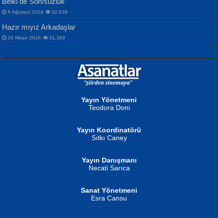
Belki de Son/suzluk
8 Ağustos 2024
32,638
Hazır mıyız Arkadaşlar
26 Nisan 2016
31,369
NURAN KÖSE BAYDAR
Neva Selçuk
Gün Güzeli...
Ben Deniz Değilim ki...
Yayın Yönetmeni
Teodora Doni
Yayın Koordinatörü
Sıtkı Caney
Yayın Danışmanı
MUSTAFA ORAL
Ahmet Aydın
Necati Sarıca
Şiir, Siyaseti Kaldırmıyor Tanpınar...
Helin...
Sanat Yönetmeni
Esra Cansu