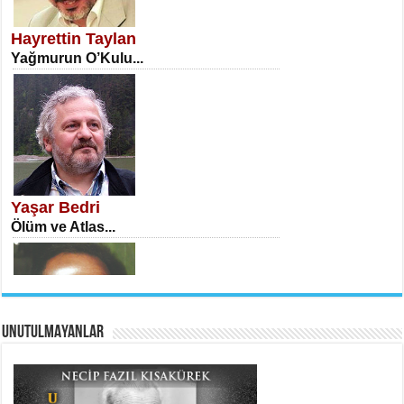
Öğretmenler Günü Mahkemesi...
Hayrettin Taylan
Yağmurun O’Kulu...
İSA KARATEPE
Ekranlar Arasında Kaybolan İnsan...
Yaşar Bedri
Ölüm ve Atlas...
UNUTULMAYANLAR
AHMET URFALI
Ömer Lütfi Mete’nin “Gülce” Şiirini
Tahlil Denemesi...
Necati Sarıca
Ben Kader Vurgunuyum Maria...