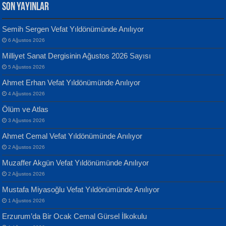
SON YAYINLAR
Semih Sergen Vefat Yıldönümünde Anılıyor
6 Ağustos 2026
Yılmaz Ekinci
MUSTAFA KELOĞLU
Milliyet Sanat Dergisinin Ağustos 2026 Sayısı
Geceye Söylenen...
Yarına İz Bırakmak...
5 Ağustos 2026
Ahmet Erhan Vefat Yıldönümünde Anılıyor
4 Ağustos 2026
Ölüm ve Atlas
3 Ağustos 2026
Ahmet Cemal Vefat Yıldönümünde Anılıyor
Banu Sancak
ATİLLA ÖZEN
2 Ağustos 2026
Defterimden İçeri...
Sultan Olmadan Önce Eyüp...
Muzaffer Akgün Vefat Yıldönümünde Anılıyor
2 Ağustos 2026
Mustafa Miyasoğlu Vefat Yıldönümünde Anılıyor
1 Ağustos 2026
Erzurum’da Bir Ocak Cemal Gürsel İlkokulu