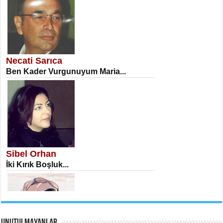
NECLA DİLEK ARSLAN
Öğretmenler Günü Mahkemesi...
Necati Sarıca
Ben Kader Vurgunuyum Maria...
İSA KARATEPE
Ekranlar Arasında Kaybolan İnsan...
Sibel Orhan
İki Kırık Boşluk...