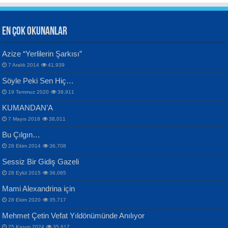
EN ÇOK OKUNANLAR
CAHİT SITKI TARANCI
Azize “Yerlilerin Şarkısı”
Otuz Beş Yaş Şiiri...
VAHDETTİN YİĞİTCAN
Bülent Sağlam
7 Aralık 2014
41,939
Samimiyet Nedir?...
Mescid-i Aksâ Üstüne Ay!...
Söyle Peki Sen Hiç…
19 Temmuz 2020
38,911
KUMANDAN’A
7 Mayıs 2018
38,011
Bu Çılgın…
ERDEM BAYAZIT
28 Ekim 2014
36,708
Sana, Bana, Vatanıma, Ülkemin
İPEK ACAR SERT
Selahattin Yıldız
Sessiz Bir Gidiş Gazeli
İnsanlarına Dair...
Gazze’nin Şecaati, Ümmetin İmtihanı...
İdrakimle Üşürken...
28 Eylül 2015
36,085
Mami Alexandrina için
28 Ekim 2020
35,717
Mehmet Çetin Vefat Yıldönümünde Anılıyor
25 Kasım 2024
35,617