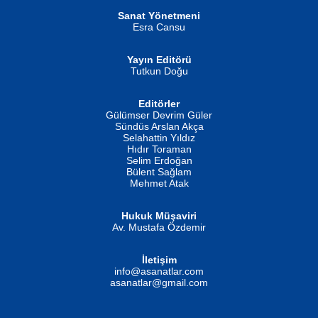
Sanat Yönetmeni
Esra Cansu
Yayın Editörü
Tutkun Doğu
Editörler
İSMAİL OKUTAN
Gülümser Devrim Güler
Fatma Camcı
Erkeklerin Kahrolması Ne Demektir
Sündüs Arslan Akça
Evvel Zaman Tanrıçası...
Biliyor musunuz? ...
Selahattin Yıldız
Hıdır Toraman
Selim Erdoğan
Bülent Sağlam
Mehmet Atak
Hukuk Müşaviri
Av. Mustafa Özdemir
Mustafa Oral
NUHAN NEBİ ÇAM
İletişim
Yağmur Mangası...
Kaptan...
info@asanatlar.com
asanatlar@gmail.com