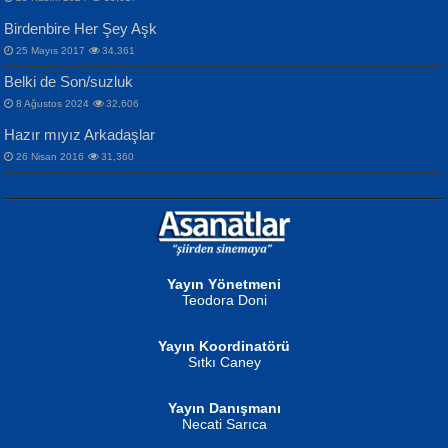
Birdenbire Her Şey Aşk
NAZIM HİKMET RAN
MAHMUT GÜRBÜZ
Songül Özel
25 Mayıs 2017
34,361
Bir Cezaevinde, Tecritteki Adamın
İbrahim Olmak ve Bitirebilmek...
Mahzen...
Mektupları...
Belki de Son/suzluk
8 Ağustos 2024
32,606
Hazır mıyız Arkadaşlar
26 Nisan 2016
31,360
NURAN KÖSE BAYDAR
Neva Selçuk
Gün Güzeli...
Ben Deniz Değilim ki...
Yayın Yönetmeni
Teodora Doni
Yayın Koordinatörü
Sıtkı Caney
Yayın Danışmanı
MUSTAFA ORAL
Ahmet Aydın
Necati Sarıca
Şiir, Siyaseti Kaldırmıyor Tanpınar...
Helin...