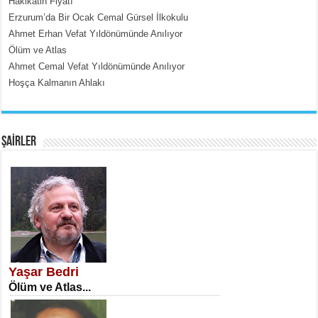
Hakikatin Fiyatı
Erzurum’da Bir Ocak Cemal Gürsel İlkokulu
Ahmet Erhan Vefat Yıldönümünde Anılıyor
Ölüm ve Atlas
Ahmet Cemal Vefat Yıldönümünde Anılıyor
Hoşça Kalmanın Ahlakı
EMİNE CUMA
Fanatizm Çıkmazı...
ŞAİRLER
SATILMIŞ ÜMİT ÇETİNKAYA
Erkenlik...
Yaşar Bedri
Ölüm ve Atlas...