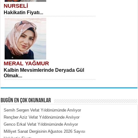
NURSELİ
Hakikatin Fiyatı...
MERAL YAĞMUR
Kalbin Mevsimlerinde Deryada Gül
Olmak...
BUGÜN EN ÇOK OKUNANLAR
Semih Sergen Vefat Yıldönümünde Anılıyor
Rençber Aziz Vefat Yıldönümünde Anılıyor
Genco Erkal Vefat Yıldönümünde Anılıyor
MEHMET ÇOBAN
Milliyet Sanat Dergisinin Ağustos 2026 Sayısı
İçerdeki Put Dışardaki Maskeler...