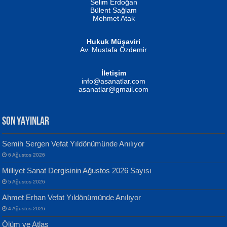
Selim Erdoğan
Bülent Sağlam
Mehmet Atak
Hukuk Müşaviri
Av. Mustafa Özdemir
Mustafa Oral
NUHAN NEBİ ÇAM
İletişim
Yağmur Mangası...
Kaptan...
info@asanatlar.com
asanatlar@gmail.com
SON YAYINLAR
Semih Sergen Vefat Yıldönümünde Anılıyor
6 Ağustos 2026
Yılmaz Ekinci
MUSTAFA KELOĞLU
Milliyet Sanat Dergisinin Ağustos 2026 Sayısı
Geceye Söylenen...
Yarına İz Bırakmak...
5 Ağustos 2026
Ahmet Erhan Vefat Yıldönümünde Anılıyor
4 Ağustos 2026
Ölüm ve Atlas