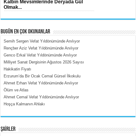
Kalbin Mevsimlerinde Deryada Gül
Olmak...
BUGÜN EN ÇOK OKUNANLAR
Semih Sergen Vefat Yıldönümünde Anılıyor
Rençber Aziz Vefat Yıldönümünde Anılıyor
Genco Erkal Vefat Yıldönümünde Anılıyor
MEHMET ÇOBAN
Milliyet Sanat Dergisinin Ağustos 2026 Sayısı
İçerdeki Put Dışardaki Maskeler...
Hakikatin Fiyatı
Erzurum’da Bir Ocak Cemal Gürsel İlkokulu
Ahmet Erhan Vefat Yıldönümünde Anılıyor
Ölüm ve Atlas
Ahmet Cemal Vefat Yıldönümünde Anılıyor
Hoşça Kalmanın Ahlakı
EMİNE CUMA
Fanatizm Çıkmazı...
ŞAİRLER