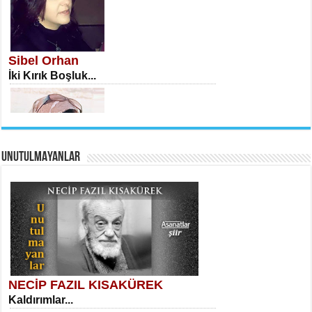
İSA KARATEPE
Ekranlar Arasında Kaybolan İnsan...
Sibel Orhan
İki Kırık Boşluk...
UNUTULMAYANLAR
AHMET URFALI
Ömer Lütfi Mete’nin “Gülce” Şiirini
Tahlil Denemesi...
Meral Yağmur
Eski Bir Şiir...
NECİP FAZIL KISAKÜREK
Kaldırımlar...
SELAHATTİN YILDIZ