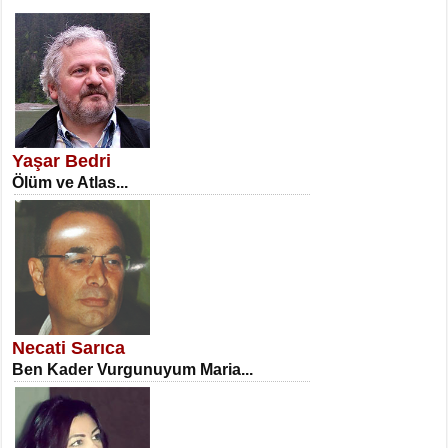
SATILMIŞ ÜMİT ÇETİNKAYA
Erkenlik...
Yaşar Bedri
Ölüm ve Atlas...
NECLA DİLEK ARSLAN
Öğretmenler Günü Mahkemesi...
Necati Sarıca
Ben Kader Vurgunuyum Maria...