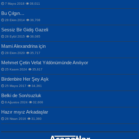
7 Mayıs 2018
38,011
Bu Çılgın…
ERDEM BAYAZIT
28 Ekim 2014
36,708
Sana, Bana, Vatanıma, Ülkemin
İPEK ACAR SERT
Selahattin Yıldız
Sessiz Bir Gidiş Gazeli
İnsanlarına Dair...
Gazze’nin Şecaati, Ümmetin İmtihanı...
İdrakimle Üşürken...
28 Eylül 2015
36,085
Mami Alexandrina için
28 Ekim 2020
35,717
Mehmet Çetin Vefat Yıldönümünde Anılıyor
25 Kasım 2024
35,617
Birdenbire Her Şey Aşk
NAZIM HİKMET RAN
MAHMUT GÜRBÜZ
Songül Özel
25 Mayıs 2017
34,361
Bir Cezaevinde, Tecritteki Adamın
İbrahim Olmak ve Bitirebilmek...
Mahzen...
Mektupları...
Belki de Son/suzluk
8 Ağustos 2024
32,606
Hazır mıyız Arkadaşlar
26 Nisan 2016
31,360