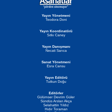
NURAN KÖSE BAYDAR
Neva Selçuk
Gün Güzeli...
Ben Deniz Değilim ki...
Yayın Yönetmeni
Teodora Doni
Yayın Koordinatörü
Sıtkı Caney
Yayın Danışmanı
MUSTAFA ORAL
Ahmet Aydın
Necati Sarıca
Şiir, Siyaseti Kaldırmıyor Tanpınar...
Helin...
Sanat Yönetmeni
Esra Cansu
Yayın Editörü
Tutkun Doğu
Editörler
İSMAİL OKUTAN
Gülümser Devrim Güler
Fatma Camcı
Erkeklerin Kahrolması Ne Demektir
Sündüs Arslan Akça
Evvel Zaman Tanrıçası...
Biliyor musunuz? ...
Selahattin Yıldız
Hıdır Toraman