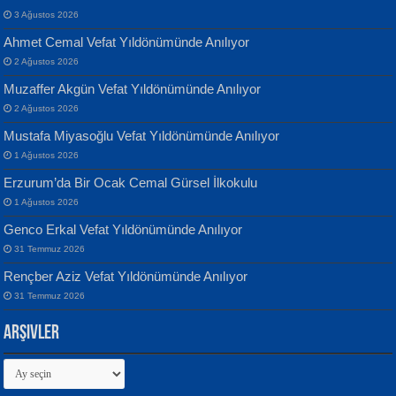
3 Ağustos 2026
Ahmet Cemal Vefat Yıldönümünde Anılıyor
Banu Sancak
ATİLLA ÖZEN
2 Ağustos 2026
Defterimden İçeri...
Sultan Olmadan Önce Eyüp...
Muzaffer Akgün Vefat Yıldönümünde Anılıyor
2 Ağustos 2026
Mustafa Miyasoğlu Vefat Yıldönümünde Anılıyor
1 Ağustos 2026
Erzurum’da Bir Ocak Cemal Gürsel İlkokulu
1 Ağustos 2026
İsmail Aydos
EKREM KARABABA
Genco Erkal Vefat Yıldönümünde Anılıyor
İnkisar...
Yaralı Şiir...
31 Temmuz 2026
Rençber Aziz Vefat Yıldönümünde Anılıyor
31 Temmuz 2026
Arşivler
Arşivler
Ekim Betül Uçar
MEHMET ALİ BAL