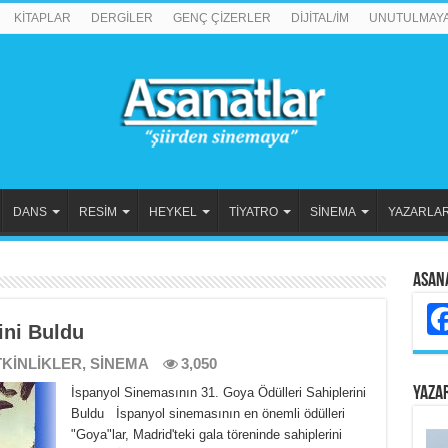
KİTAPLAR
DERGİLER
GENÇ ÇİZERLER
DİJİTAL/İM
UNUTULMAY
DANS
RESİM
HEYKEL
TİYATRO
SİNEMA
YAZARLA
Asan
ini Buldu
TKİNLİKLER
,
SİNEMA
3,050
YAZA
İspanyol Sinemasının 31. Goya Ödülleri Sahiplerini
Buldu İspanyol sinemasının en önemli ödülleri
"Goya"lar, Madrid'teki gala töreninde sahiplerini