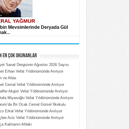
RAL YAĞMUR
bin Mevsimlerinde Deryada Gül
ak...
N EN ÇOK OKUNANLAR
iyet Sanat Dergisinin Ağustos 2026 Sayısı
t Erhan Vefat Yıldönümünde Anılıyor
 ve Atlas
HMET ÇOBAN
t Cemal Vefat Yıldönümünde Anılıyor
rdeki Put Dışardaki Maskeler...
ffer Akgün Vefat Yıldönümünde Anılıyor
afa Miyasoğlu Vefat Yıldönümünde Anılıyor
rum’da Bir Ocak Cemal Gürsel İlkokulu
o Erkal Vefat Yıldönümünde Anılıyor
ber Aziz Vefat Yıldönümünde Anılıyor
ça Kalmanın Ahlakı