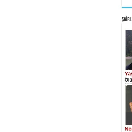
EM
Fan
ŞAİRL
SA
Erk
Ya
Ölü
NE
Öğr
Ne