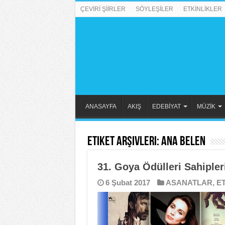
ÇEVİRİ ŞİİRLER
SÖYLEŞİLER
ETKİNLİKLER
ANASAYFA
AKIŞ
EDEBİYAT
MÜZİK
Etiket Arşivleri:
Ana Belen
31. Goya Ödülleri Sahipler
6 Şubat 2017
ASANATLAR
,
E