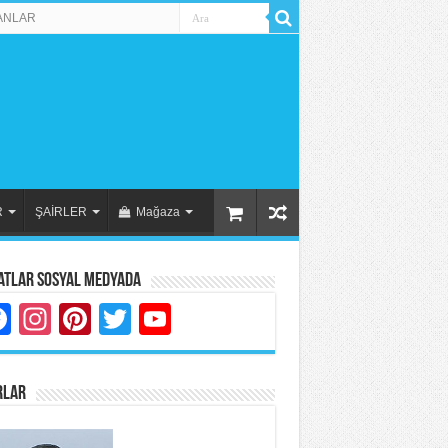
ANLAR
R
ŞAİRLER
Mağaza
atlar Sosyal Medyada
Facebook
Instagram
Pinterest
Twitter
YouTube
RLAR