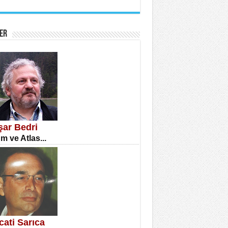
İNE CUMA
atizm Çıkmazı...
ER
TILMIŞ ÜMİT ÇETİNKAYA
enlik...
şar Bedri
m ve Atlas...
CLA DİLEK ARSLAN
etmenler Günü Mahkemesi...
cati Sarıca