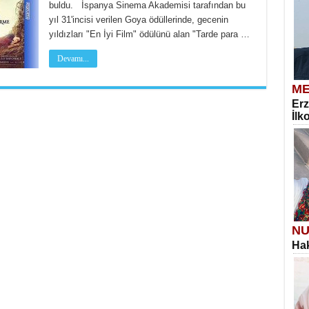
buldu. İspanya Sinema Akademisi tarafından bu
yıl 31'incisi verilen Goya ödüllerinde, gecenin
yıldızları "En İyi Film" ödülünü alan "Tarde para …
Devamı...
ME
Erz
İlk
NU
Hak