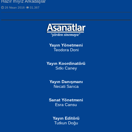
Hazır mıyız Arkadaşlar
26 Nisan 2016
31,367
NURAN KÖSE BAYDAR
Neva Selçuk
Gün Güzeli...
Ben Deniz Değilim ki...
Yayın Yönetmeni
Teodora Doni
Yayın Koordinatörü
Sıtkı Caney
Yayın Danışmanı
MUSTAFA ORAL
Ahmet Aydın
Necati Sarıca
Şiir, Siyaseti Kaldırmıyor Tanpınar...
Helin...
Sanat Yönetmeni
Esra Cansu
Yayın Editörü
Tutkun Doğu