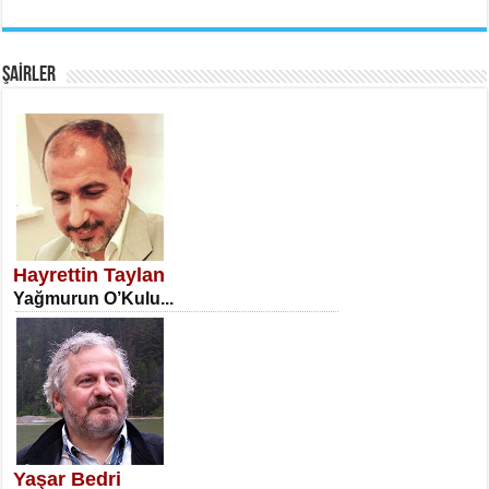
EMİNE CUMA
Fanatizm Çıkmazı...
ŞAİRLER
SATILMIŞ ÜMİT ÇETİNKAYA
Erkenlik...
Hayrettin Taylan
Yağmurun O’Kulu...
NECLA DİLEK ARSLAN
Öğretmenler Günü Mahkemesi...
Yaşar Bedri