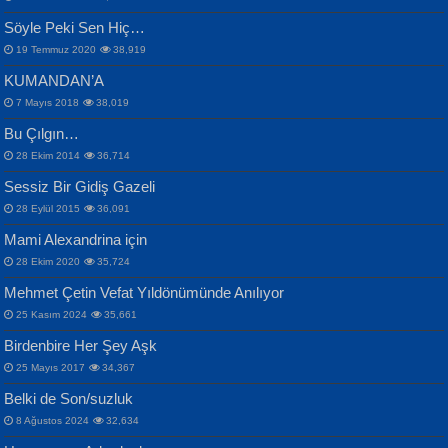
Samimiyet Nedir?...
Mescid-i Aksâ Üstüne Ay!...
Söyle Peki Sen Hiç…
19 Temmuz 2020
38,919
KUMANDAN’A
7 Mayıs 2018
38,019
Bu Çılgın…
ERDEM BAYAZIT
28 Ekim 2014
36,714
Sana, Bana, Vatanıma, Ülkemin
İPEK ACAR SERT
Selahattin Yıldız
Sessiz Bir Gidiş Gazeli
İnsanlarına Dair...
Gazze’nin Şecaati, Ümmetin İmtihanı...
İdrakimle Üşürken...
28 Eylül 2015
36,091
Mami Alexandrina için
28 Ekim 2020
35,724
Mehmet Çetin Vefat Yıldönümünde Anılıyor
25 Kasım 2024
35,661
Birdenbire Her Şey Aşk
NAZIM HİKMET RAN
MAHMUT GÜRBÜZ
Songül Özel
25 Mayıs 2017
34,367
Bir Cezaevinde, Tecritteki Adamın
İbrahim Olmak ve Bitirebilmek...
Mahzen...
Mektupları...
Belki de Son/suzluk
8 Ağustos 2024
32,634