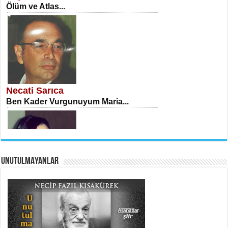
Ölüm ve Atlas...
İSA KARATEPE
Ekranlar Arasında Kaybolan İnsan...
Necati Sarıca
Ben Kader Vurgunuyum Maria...
UNUTULMAYANLAR
AHMET URFALI
Ömer Lütfi Mete’nin “Gülce” Şiirini
Tahlil Denemesi...
Sibel Orhan
İki Kırık Boşluk...