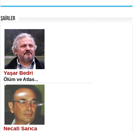
EMİNE CUMA
Fanatizm Çıkmazı...
ŞAİRLER
SATILMIŞ ÜMİT ÇETİNKAYA
Erkenlik...
Yaşar Bedri
Ölüm ve Atlas...
NECLA DİLEK ARSLAN
Öğretmenler Günü Mahkemesi...
Necati Sarıca