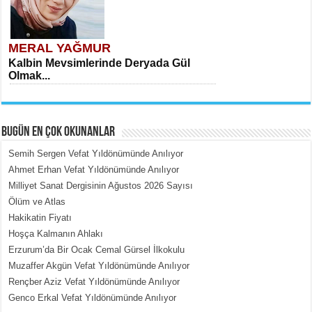
MERAL YAĞMUR
Kalbin Mevsimlerinde Deryada Gül
Olmak...
BUGÜN EN ÇOK OKUNANLAR
Semih Sergen Vefat Yıldönümünde Anılıyor
Ahmet Erhan Vefat Yıldönümünde Anılıyor
Milliyet Sanat Dergisinin Ağustos 2026 Sayısı
MEHMET ÇOBAN
Ölüm ve Atlas
İçerdeki Put Dışardaki Maskeler...
Hakikatin Fiyatı
Hoşça Kalmanın Ahlakı
Erzurum’da Bir Ocak Cemal Gürsel İlkokulu
Muzaffer Akgün Vefat Yıldönümünde Anılıyor
Rençber Aziz Vefat Yıldönümünde Anılıyor
Genco Erkal Vefat Yıldönümünde Anılıyor