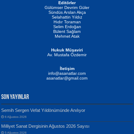
Editörler
İSMAİL OKUTAN
Gülümser Devrim Güler
Fatma Camcı
Erkeklerin Kahrolması Ne Demektir
Sündüs Arslan Akça
Evvel Zaman Tanrıçası...
Biliyor musunuz? ...
Selahattin Yıldız
Hıdır Toraman
Selim Erdoğan
Bülent Sağlam
Mehmet Atak
Hukuk Müşaviri
Av. Mustafa Özdemir
Mustafa Oral
NUHAN NEBİ ÇAM
İletişim
Yağmur Mangası...
Kaptan...
info@asanatlar.com
asanatlar@gmail.com
SON YAYINLAR
Semih Sergen Vefat Yıldönümünde Anılıyor
6 Ağustos 2026
Yılmaz Ekinci
MUSTAFA KELOĞLU
Milliyet Sanat Dergisinin Ağustos 2026 Sayısı
Geceye Söylenen...
Yarına İz Bırakmak...
5 Ağustos 2026