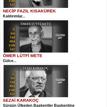
NECİP FAZIL KISAKÜREK
Kaldırımlar...
SELAHATTİN YILDIZ
İnsanın Zindanı...
Kadir Ünal
Ayağıma Dolanan Yokuş...
ÖMER LÜTFİ METE
Gülce...
MEHMET TAŞTAN
Vagon’da Bir Şairle...
Mehmet Çoban
Elmira...
SEZAİ KARAKOÇ
Sürgün Ülkeden Başkentler Başkentine
SITKI CANEY