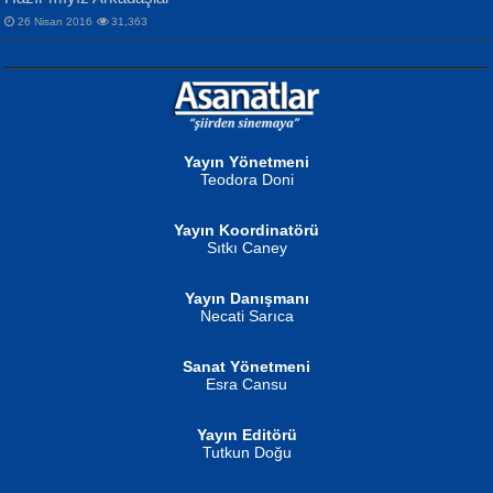
26 Nisan 2016
31,363
NURAN KÖSE BAYDAR
Neva Selçuk
Gün Güzeli...
Ben Deniz Değilim ki...
Yayın Yönetmeni
Teodora Doni
Yayın Koordinatörü
Sıtkı Caney
Yayın Danışmanı
MUSTAFA ORAL
Ahmet Aydın
Necati Sarıca
Şiir, Siyaseti Kaldırmıyor Tanpınar...
Helin...
Sanat Yönetmeni
Esra Cansu
Yayın Editörü
Tutkun Doğu