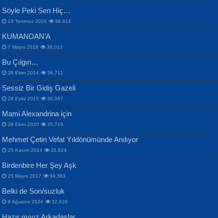
Samimiyet Nedir?...
Mescid-i Aksâ Üstüne Ay!...
Söyle Peki Sen Hiç…
19 Temmuz 2020
38,914
KUMANDAN’A
7 Mayıs 2018
38,013
Bu Çılgın…
ERDEM BAYAZIT
28 Ekim 2014
36,711
Sana, Bana, Vatanıma, Ülkemin
İPEK ACAR SERT
Selahattin Yıldız
Sessiz Bir Gidiş Gazeli
İnsanlarına Dair...
Gazze’nin Şecaati, Ümmetin İmtihanı...
İdrakimle Üşürken...
28 Eylül 2015
36,087
Mami Alexandrina için
28 Ekim 2020
35,719
Mehmet Çetin Vefat Yıldönümünde Anılıyor
25 Kasım 2024
35,624
Birdenbire Her Şey Aşk
NAZIM HİKMET RAN
MAHMUT GÜRBÜZ
Songül Özel
25 Mayıs 2017
34,363
Bir Cezaevinde, Tecritteki Adamın
İbrahim Olmak ve Bitirebilmek...
Mahzen...
Mektupları...
Belki de Son/suzluk
8 Ağustos 2024
32,610
Hazır mıyız Arkadaşlar