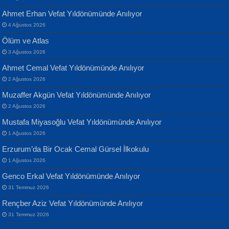
Ahmet Erhan Vefat Yıldönümünde Anılıyor
4 Ağustos 2026
Ölüm ve Atlas
3 Ağustos 2026
Ahmet Cemal Vefat Yıldönümünde Anılıyor
Banu Sancak
ATİLLA ÖZEN
2 Ağustos 2026
Defterimden İçeri...
Sultan Olmadan Önce Eyüp...
Muzaffer Akgün Vefat Yıldönümünde Anılıyor
2 Ağustos 2026
Mustafa Miyasoğlu Vefat Yıldönümünde Anılıyor
1 Ağustos 2026
Erzurum’da Bir Ocak Cemal Gürsel İlkokulu
1 Ağustos 2026
İsmail Aydos
EKREM KARABABA
Genco Erkal Vefat Yıldönümünde Anılıyor
İnkisar...
Yaralı Şiir...
31 Temmuz 2026
Rençber Aziz Vefat Yıldönümünde Anılıyor
31 Temmuz 2026