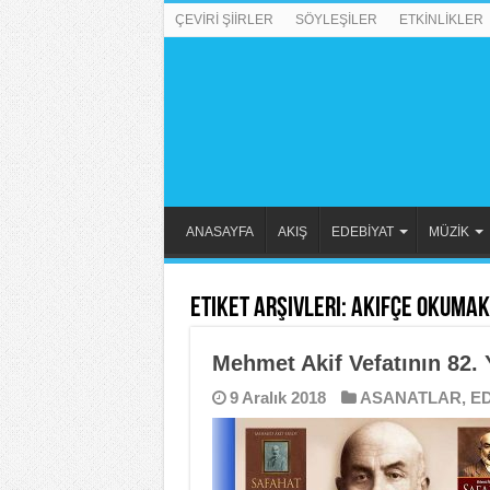
ÇEVİRİ ŞİİRLER
SÖYLEŞİLER
ETKİNLİKLER
ANASAYFA
AKIŞ
EDEBİYAT
MÜZİK
Etiket Arşivleri:
Akifçe Okumak
Mehmet Akif Vefatının 82. Y
9 Aralık 2018
ASANATLAR
,
ED