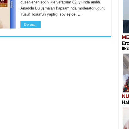
düzenlenen etkinlikle vefatının 82. yılında anıldı.
Anadolu Buluşmaları kapsamında moderatörlüğünü
Yusuf Tosun'un yaptığı söyleşide, …
Devamı...
ME
Erz
İlk
NU
Hak