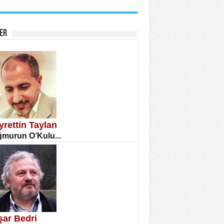
İNE CUMA
atizm Çıkmazı...
ER
TILMIŞ ÜMİT ÇETİNKAYA
enlik...
yrettin Taylan
murun O’Kulu...
CLA DİLEK ARSLAN
etmenler Günü Mahkemesi...
şar Bedri