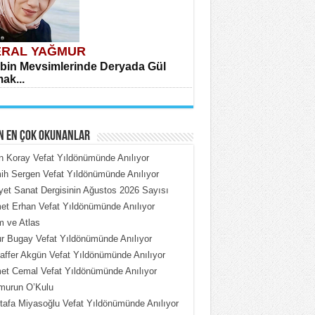
RAL YAĞMUR
bin Mevsimlerinde Deryada Gül
ak...
N EN ÇOK OKUNANLAR
n Koray Vefat Yıldönümünde Anılıyor
h Sergen Vefat Yıldönümünde Anılıyor
iyet Sanat Dergisinin Ağustos 2026 Sayısı
HMET ÇOBAN
t Erhan Vefat Yıldönümünde Anılıyor
rdeki Put Dışardaki Maskeler...
 ve Atlas
 Bugay Vefat Yıldönümünde Anılıyor
ffer Akgün Vefat Yıldönümünde Anılıyor
t Cemal Vefat Yıldönümünde Anılıyor
murun O’Kulu
afa Miyasoğlu Vefat Yıldönümünde Anılıyor