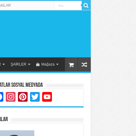
ANLAR
R
ŞAİRLER
Mağaza
atlar Sosyal Medyada
Facebook
Instagram
Pinterest
Twitter
YouTube
RLAR