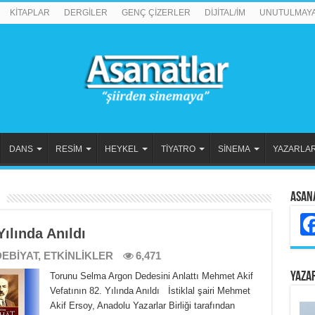
KİTAPLAR
DERGİLER
GENÇ ÇİZERLER
DİJİTAL/İM
UNUTULMAY
DANS
RESİM
HEYKEL
TİYATRO
SİNEMA
YAZARLA
Asan
ılında Anıldı
EBİYAT
,
ETKİNLİKLER
6,471
YAZA
Torunu Selma Argon Dedesini Anlattı Mehmet Akif
Vefatının 82. Yılında Anıldı İstiklal şairi Mehmet
Akif Ersoy, Anadolu Yazarlar Birliği tarafından