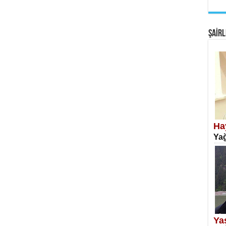
EM
Fan
ŞAİRL
SA
Erk
Ha
Yağ
NE
Öğr
Ya