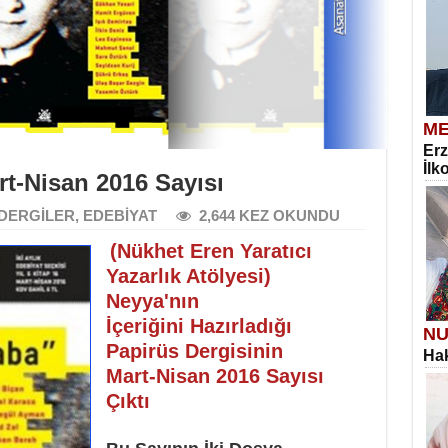
ME
Erz
İlk
rt-Nisan 2016 Sayısı
DERGİLER
,
EDEBİYAT
2,644 KEZ OKUNDU
(Nükhet Eren Yaratıcı
Yazarlık Atölyesi)
Neyya'nın
İçeriğini Hazırladığı
NU
Papirüs Dergisinin
Hak
Mart-Nisan 2016 Sayısı
Çıktı