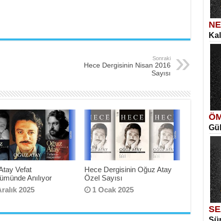
NE
Kal
SE
İns
Ne
Sonraki
Ben
Hece Dergisinin Nisan 2016
Sayısı
ÖM
Gül
ME
Vag
Si
İki
Atay Vefat
Hece Dergisinin Oğuz Atay
nümünde Anılıyor
Özel Sayısı
Aralık 2025
1 Ocak 2025
SE
Sür