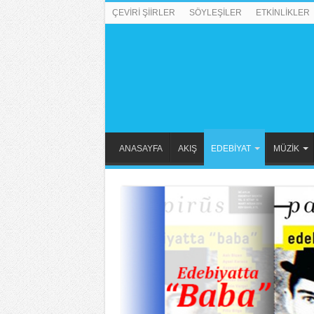
ÇEVİRİ ŞİİRLER
SÖYLEŞİLER
ETKİNLİKLER
ANASAYFA
AKIŞ
EDEBİYAT
MÜZİK