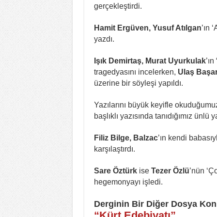
gerçekleştirdi.
Hamit Ergüven, Yusuf Atılgan
’ın 
yazdı.
Işık Demirtaş, Murat Uyurkulak
’ın
tragedyasını incelerken,
Ulaş Başa
üzerine bir söyleşi yapıldı.
Yazılarını büyük keyifle okuduğum
başlıklı yazısında tanıdığımız ünlü y
Filiz Bilge, Balzac
’ın kendi babasıyl
karşılaştırdı.
Sare Öztürk
ise
Tezer Özlü
’nün ‘Ç
hegemonyayı işledi.
Derginin Bir Diğer Dosya Ko
“Kürt Edebiyatı”