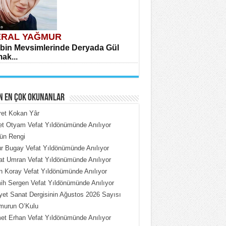
RAL YAĞMUR
bin Mevsimlerinde Deryada Gül
ak...
N EN ÇOK OKUNANLAR
ret Kokan Yâr
et Otyam Vefat Yıldönümünde Anılıyor
ün Rengi
HMET ÇOBAN
 Bugay Vefat Yıldönümünde Anılıyor
rdeki Put Dışardaki Maskeler...
t Umran Vefat Yıldönümünde Anılıyor
n Koray Vefat Yıldönümünde Anılıyor
h Sergen Vefat Yıldönümünde Anılıyor
iyet Sanat Dergisinin Ağustos 2026 Sayısı
murun O’Kulu
t Erhan Vefat Yıldönümünde Anılıyor