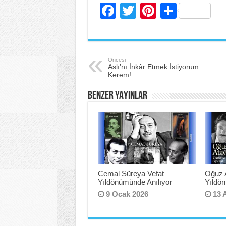
F
T
Pi
S
a
wi
nt
h
c
tt
er
ar
e
er
e
e
Öncesi
Aslı’nı İnkâr Etmek İstiyorum
b
st
Kerem!
o
BENZER YAYINLAR
o
k
Cemal Süreya Vefat
Oğuz 
Yıldönümünde Anılıyor
Yıldö
9 Ocak 2026
13 