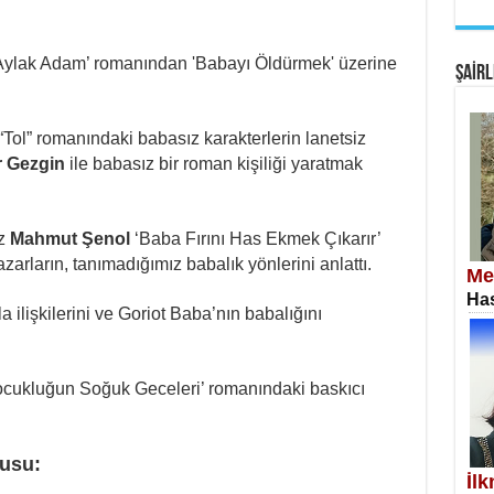
EM
Fan
‘Aylak Adam’ romanından 'Babayı Öldürmek' üzerine
ŞAİRL
 “Tol” romanındaki babasız karakterlerin lanetsiz
r Gezgin
ile babasız bir roman kişiliği yaratmak
SA
uz
Mahmut Şenol
‘Baba Fırını Has Ekmek Çıkarır’
Erk
azarların, tanımadığımız babalık yönlerini anlattı.
Me
Has
a ilişkilerini ve Goriot Baba’nın babalığını
ocukluğun Soğuk Geceleri’ romanındaki baskıcı
NE
Öğr
nusu:
İl