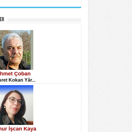
İNE CUMA
atizm Çıkmazı...
ER
TILMIŞ ÜMİT ÇETİNKAYA
enlik...
hmet Çoban
ret Kokan Yâr...
CLA DİLEK ARSLAN
etmenler Günü Mahkemesi...
knur İşcan Kaya