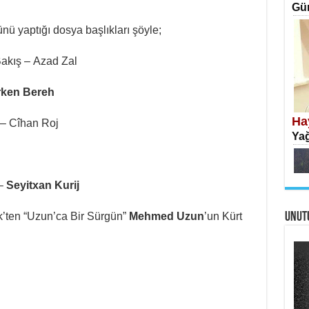
Gün
ünü yaptığı dosya başlıkları şöyle;
 Bakış – Azad Zal
İS
ken Bereh
Ekr
Ha
 – Cîhan Roj
Yağ
 –
Seyitxan Kurij
k’ten “Uzun’ca Bir Sürgün”
Mehmed Uzun
’un Kürt
UNUT
AH
Öme
Tah
Ya
Ölü