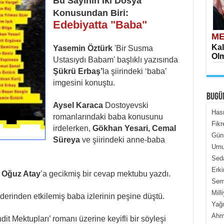
Bu Sayının İki Dosya
Konusundan Biri:
Edebiyatta "Baba"
ME
Kal
Yasemin Öztürk
'Bir Susma
Olm
Ustasıydı Babam' başlıklı yazısında
Şükrü Erbaş’
la şiirindeki ‘baba’
imgesini konuştu.
BUGÜ
Aysel Karaca
Dostoyevski
Has
romanlarındaki baba konusunu
Fikr
irdelerken,
Gökhan Yesari,
Cemal
Gün
ME
Süreya
ve şiirindeki anne-baba
Umur
İçe
Seda
Erki
k
Oğuz Atay
’a gecikmiş bir cevap mektubu yazdı.
Semi
Mill
 derinden etkilemiş baba izlerinin peşine düştü.
Yağ
Ahme
hdit Mektupları’ romanı üzerine keyifli bir söyleşi