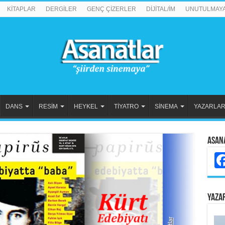
KİTAPLAR
DERGİLER
GENÇ ÇİZERLER
DİJİTAL/İM
UNUTULMAY
DANS
RESİM
HEYKEL
TİYATRO
SİNEMA
YAZARLA
Asan
YAZA