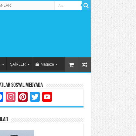
ANLAR
R
ŞAİRLER
Mağaza
atlar Sosyal Medyada
Facebook
Instagram
Pinterest
Twitter
YouTube
RLAR