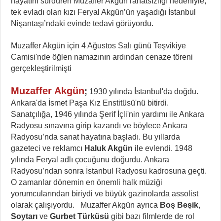
hayatını sürdüren Muzaffer Akgün rahatsızlığı nedeniyle,
tek evladı olan kızı Feryal Akgün’ün yaşadığı İstanbul
Nişantaşı’ndaki evinde tedavi görüyordu.
Muzaffer Akgün için 4 Ağustos Salı günü Teşvikiye
Camisi'nde öğlen namazının ardından cenaze töreni
gerçekleştirilmişti
Muzaffer Akgün
;
1930 yılında İstanbul'da doğdu.
Ankara'da İsmet Paşa Kız Enstitüsü'nü bitirdi.
Sanatçılığa, 1946 yılında Şerif İçli'nin yardımı ile Ankara
Radyosu sınavına girip kazandı ve böylece Ankara
Radyosu’nda sanat hayatına başladı. Bu yıllarda
gazeteci ve reklamcı
Haluk Akgün
ile evlendi. 1948
yılında Feryal adlı çocuğunu doğurdu. Ankara
Radyosu’ndan sonra İstanbul Radyosu kadrosuna geçti.
O zamanlar dönemin en önemli halk müziği
yorumcularından biriydi ve büyük gazinolarda assolist
olarak çalışıyordu. Muzaffer Akgün ayrıca
Boş Beşik
,
Soytarı
ve
Gurbet Türküsü
gibi bazı filmlerde de rol