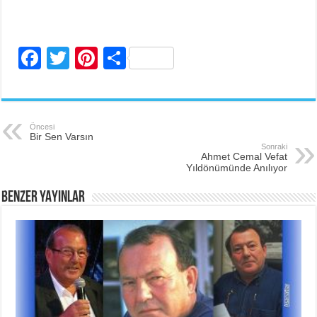
F
T
Pi
S
a
wi
nt
h
c
tt
er
ar
e
er
e
e
Öncesi
Bir Sen Varsın
b
st
Sonraki
Ahmet Cemal Vefat
o
Yıldönümünde Anılıyor
o
BENZER YAYINLAR
k