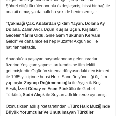
Şöhret ettiği türküler onunla özdeşleşmiş, hissi bir bağ ile
ona ait olmuş ya da halk bu şekilde benimsemiştir.
"Çakmağı Çak, Adalardan Çıktım Yayan, Dolana Ay
Dolana, Zalim Avcı, Uçun Kuşlar Uçun, Kışlalar,
Geceler
Yârim Oldu, Gine Gam Yükünün Kervanı
Geldi
"
ve daha niceleri hep Muzaffer Akgün adı ile
hatırlanmaktadır.
Anadolu’da yaşayan hayranlarından gelen ısrarlar
üzerine Yeşilçam yapımcıları kendisine film teklifi
getirmişlerdir. O günün sinema dünyasındaki dev isimleri
ile 1965 yılı içinde hepsi Hulki Saner’in yönettiği üç film
yapmıştır.
Zeynep Değirmencioğlu
ile Ayşecik-Boş
Beşik,
İzzet Günay
ve
Esen Püsküllü
ile Gurbet
Türküsü,
Sadri Alışık
ile Soytarı adlı filmlerde oynamıştır.
Özmüziksan adlı şirket tarafından
«
Türk Halk Müziğinde
Büyük Yorumcular Ve Unutulmayan Türküler