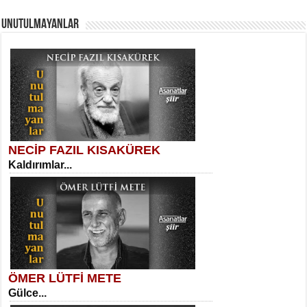
UNUTULMAYANLAR
AHMET URFALI
Ömer Lütfi Mete’nin “Gülce” Şiirini
Tahlil Denemesi...
Sibel Orhan
İki Kırık Boşluk...
NECİP FAZIL KISAKÜREK
Kaldırımlar...
SELAHATTİN YILDIZ
İnsanın Zindanı...
Meral Yağmur
Eski Bir Şiir...
ÖMER LÜTFİ METE
Gülce...
MEHMET TAŞTAN