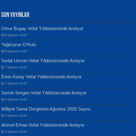
SON YAYINLAR
Umur Bugay Vefat Yıldönümünde Anılıyor
8 Ağustos 2026
Yılmaz Ekinci
MUSTAFA KELOĞLU
Yağmurun O’Kulu
Geceye Söylenen...
Yarına İz Bırakmak...
8 Ağustos 2026
Sedat Umran Vefat Yıldönümünde Anılıyor
7 Ağustos 2026
Erkin Koray Vefat Yıldönümünde Anılıyor
7 Ağustos 2026
Semih Sergen Vefat Yıldönümünde Anılıyor
Banu Sancak
ATİLLA ÖZEN
6 Ağustos 2026
Defterimden İçeri...
Sultan Olmadan Önce Eyüp...
Milliyet Sanat Dergisinin Ağustos 2026 Sayısı
5 Ağustos 2026
Ahmet Erhan Vefat Yıldönümünde Anılıyor
4 Ağustos 2026