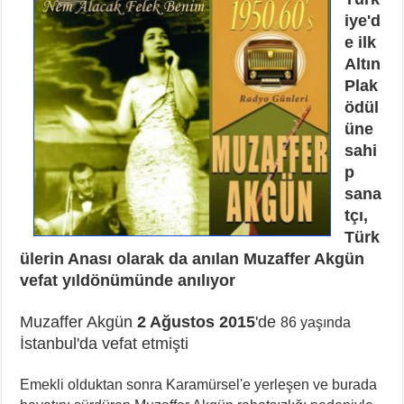
iye'd
e ilk
Altın
Plak
ödül
üne
sahi
p
sana
tçı,
Türk
ülerin Anası olarak da anılan Muzaffer Akgün
vefat yıldönümünde anılıyor
Muzaffer Akgün
2 Ağustos 2015
'de
86 yaşında
İstanbul'da vefat etmişti
Emekli olduktan sonra Karamürsel'e yerleşen ve burada