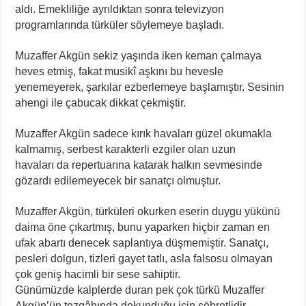
aldı. Emekliliğe ayrıldıktan sonra televizyon
programlarında türküler söylemeye başladı.
Muzaffer Akgün sekiz yaşında iken keman çalmaya
heves etmiş, fakat musikî aşkını bu hevesle
yenemeyerek, şarkılar ezberlemeye başlamıştır. Sesinin
ahengi ile çabucak dikkat çekmiştir.
Muzaffer Akgün sadece kırık havaları güzel okumakla
kalmamış, serbest karakterli ezgiler olan uzun
havaları da repertuarına katarak halkın sevmesinde
gözardı edilemeyecek bir sanatçı olmuştur.
Muzaffer Akgün, türküleri okurken eserin duygu yükünü
daima öne çıkartmış, bunu yaparken hiçbir zaman en
ufak abartı denecek saplantıya düşmemiştir. Sanatçı,
pesleri dolgun, tizleri gayet tatlı, asla falsosu olmayan
çok geniş hacimli bir sese sahiptir.
Günümüzde kalplerde duran pek çok türkü Muzaffer
Akgün’ün tezgâhında dokunduğu için şöhretlidir.