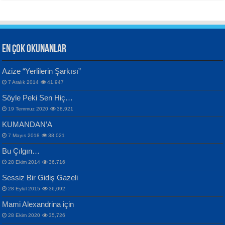
EN ÇOK OKUNANLAR
CAHİT SITKI TARANCI
Azize “Yerlilerin Şarkısı”
Otuz Beş Yaş Şiiri...
VAHDETTİN YİĞİTCAN
Bülent Sağlam
7 Aralık 2014
41,947
Samimiyet Nedir?...
Mescid-i Aksâ Üstüne Ay!...
Söyle Peki Sen Hiç…
19 Temmuz 2020
38,921
KUMANDAN’A
7 Mayıs 2018
38,021
Bu Çılgın…
ERDEM BAYAZIT
28 Ekim 2014
36,716
Sana, Bana, Vatanıma, Ülkemin
İPEK ACAR SERT
Selahattin Yıldız
Sessiz Bir Gidiş Gazeli
İnsanlarına Dair...
Gazze’nin Şecaati, Ümmetin İmtihanı...
İdrakimle Üşürken...
28 Eylül 2015
36,092
Mami Alexandrina için
28 Ekim 2020
35,726