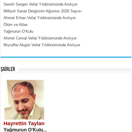
Semih Sergen Vefat Yıldönümünde Anılıyor
İçerdeki Put Dışardaki Maskeler...
Milliyet Sanat Dergisinin Ağustos 2026 Sayısı
Ahmet Erhan Vefat Yıldönümünde Anılıyor
Ölüm ve Atlas
Yağmurun O’Kulu
Ahmet Cemal Vefat Yıldönümünde Anılıyor
Muzaffer Akgün Vefat Yıldönümünde Anılıyor
EMİNE CUMA
Fanatizm Çıkmazı...
ŞAİRLER
SATILMIŞ ÜMİT ÇETİNKAYA
Erkenlik...
Hayrettin Taylan
Yağmurun O’Kulu...