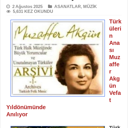
2 Ağustos 2025
ASANATLAR
,
MÜZİK
5,631 KEZ OKUNDU
Türk
üleri
n
Ana
sı
Muz
affe
r
Akg
ün
Vefa
t
Yıldönümünde
Anılıyor
Türk