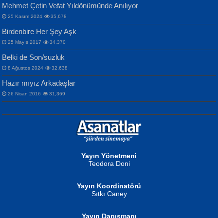
Mehmet Çetin Vefat Yıldönümünde Anılıyor
25 Kasım 2024
35,678
Birdenbire Her Şey Aşk
NAZIM HİKMET RAN
MAHMUT GÜRBÜZ
Songül Özel
25 Mayıs 2017
34,370
Bir Cezaevinde, Tecritteki Adamın
İbrahim Olmak ve Bitirebilmek...
Mahzen...
Mektupları...
Belki de Son/suzluk
8 Ağustos 2024
32,638
Hazır mıyız Arkadaşlar
26 Nisan 2016
31,369
NURAN KÖSE BAYDAR
Neva Selçuk
Gün Güzeli...
Ben Deniz Değilim ki...
Yayın Yönetmeni
Teodora Doni
Yayın Koordinatörü
Sıtkı Caney
Yayın Danışmanı