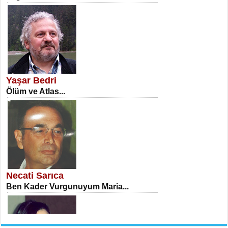
NECLA DİLEK ARSLAN
Öğretmenler Günü Mahkemesi...
Yaşar Bedri
Ölüm ve Atlas...
İSA KARATEPE
Ekranlar Arasında Kaybolan İnsan...
Necati Sarıca
Ben Kader Vurgunuyum Maria...