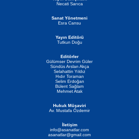
MUSTAFA ORAL
Ahmet Aydın
Necati Sarıca
Şiir, Siyaseti Kaldırmıyor Tanpınar...
Helin...
Sanat Yönetmeni
Esra Cansu
Yayın Editörü
Tutkun Doğu
Editörler
İSMAİL OKUTAN
Gülümser Devrim Güler
Fatma Camcı
Erkeklerin Kahrolması Ne Demektir
Sündüs Arslan Akça
Evvel Zaman Tanrıçası...
Biliyor musunuz? ...
Selahattin Yıldız
Hıdır Toraman
Selim Erdoğan
Bülent Sağlam
Mehmet Atak
Hukuk Müşaviri
Av. Mustafa Özdemir
Mustafa Oral
NUHAN NEBİ ÇAM
İletişim
Yağmur Mangası...
Kaptan...
info@asanatlar.com
asanatlar@gmail.com