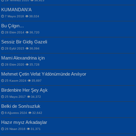
19 Temmuz 2020
38,923
KUMANDAN’A
7 Mayıs 2018
38,024
Bu Çılgın…
ERDEM BAYAZIT
28 Ekim 2014
36,720
Sana, Bana, Vatanıma, Ülkemin
İPEK ACAR SERT
Selahattin Yıldız
Sessiz Bir Gidiş Gazeli
İnsanlarına Dair...
Gazze’nin Şecaati, Ümmetin İmtihanı...
İdrakimle Üşürken...
28 Eylül 2015
36,094
Mami Alexandrina için
28 Ekim 2020
35,728
Mehmet Çetin Vefat Yıldönümünde Anılıyor
25 Kasım 2024
35,697
Birdenbire Her Şey Aşk
NAZIM HİKMET RAN
MAHMUT GÜRBÜZ
Songül Özel
25 Mayıs 2017
34,372
Bir Cezaevinde, Tecritteki Adamın
İbrahim Olmak ve Bitirebilmek...
Mahzen...
Mektupları...
Belki de Son/suzluk
8 Ağustos 2024
32,642
Hazır mıyız Arkadaşlar
26 Nisan 2016
31,371