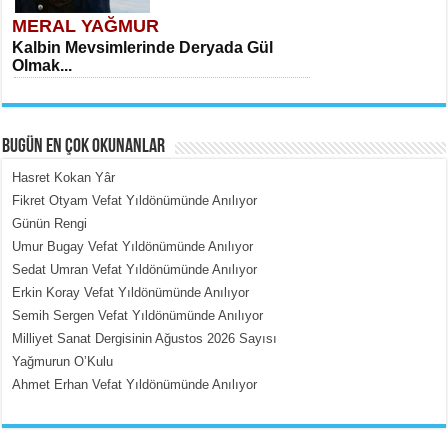
MERAL YAĞMUR
Kalbin Mevsimlerinde Deryada Gül
Olmak...
BUGÜN EN ÇOK OKUNANLAR
Hasret Kokan Yâr
Fikret Otyam Vefat Yıldönümünde Anılıyor
Günün Rengi
MEHMET ÇOBAN
Umur Bugay Vefat Yıldönümünde Anılıyor
İçerdeki Put Dışardaki Maskeler...
Sedat Umran Vefat Yıldönümünde Anılıyor
Erkin Koray Vefat Yıldönümünde Anılıyor
Semih Sergen Vefat Yıldönümünde Anılıyor
Milliyet Sanat Dergisinin Ağustos 2026 Sayısı
Yağmurun O’Kulu
Ahmet Erhan Vefat Yıldönümünde Anılıyor
EMİNE CUMA
Fanatizm Çıkmazı...