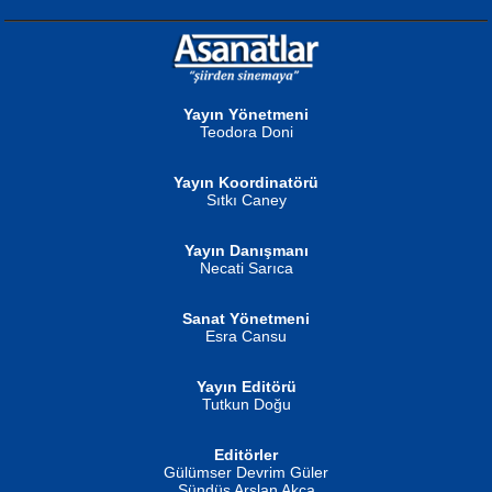
NURAN KÖSE BAYDAR
Neva Selçuk
Gün Güzeli...
Ben Deniz Değilim ki...
Yayın Yönetmeni
Teodora Doni
Yayın Koordinatörü
Sıtkı Caney
Yayın Danışmanı
MUSTAFA ORAL
Ahmet Aydın
Necati Sarıca
Şiir, Siyaseti Kaldırmıyor Tanpınar...
Helin...
Sanat Yönetmeni
Esra Cansu
Yayın Editörü
Tutkun Doğu
Editörler
İSMAİL OKUTAN
Gülümser Devrim Güler
Fatma Camcı
Erkeklerin Kahrolması Ne Demektir
Sündüs Arslan Akça