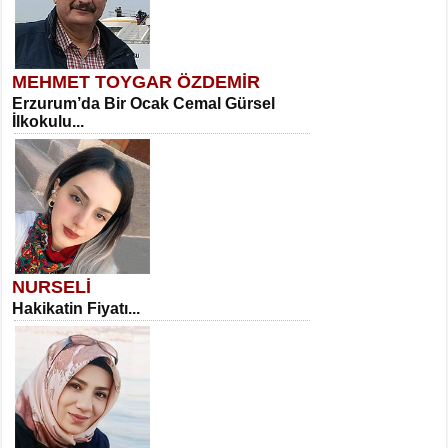
MEHMET TOYGAR ÖZDEMİR
Erzurum’da Bir Ocak Cemal Gürsel
İlkokulu...
NURSELİ
Hakikatin Fiyatı...