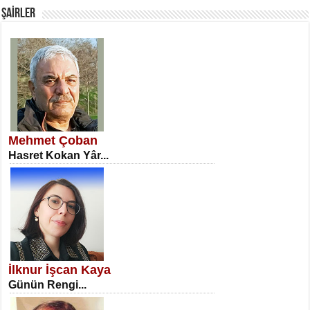
ŞAİRLER
SATILMIŞ ÜMİT ÇETİNKAYA
Erkenlik...
Mehmet Çoban
Hasret Kokan Yâr...
NECLA DİLEK ARSLAN
Öğretmenler Günü Mahkemesi...
İlknur İşcan Kaya
Günün Rengi...