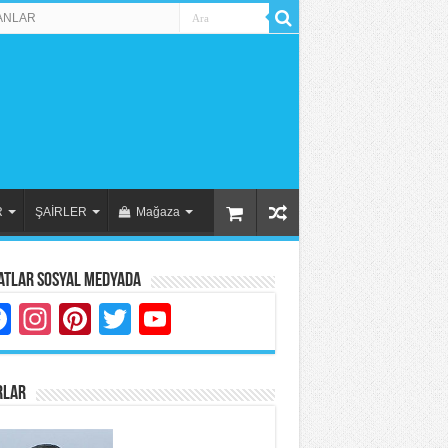
ANLAR
R
ŞAİRLER
Mağaza
atlar Sosyal Medyada
Facebook
Instagram
Pinterest
Twitter
YouTube
RLAR