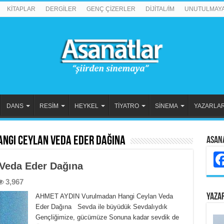
KİTAPLAR
DERGİLER
GENÇ ÇİZERLER
DİJİTAL/İM
UNUTULMAY
DANS
RESİM
HEYKEL
TİYATRO
SİNEMA
YAZARLA
ngi Ceylan Veda Eder Dağına
Asan
Veda Eder Dağına
3,967
YAZA
AHMET AYDIN Vurulmadan Hangi Ceylan Veda
Eder Dağına Sevda ile büyüdük Sevdalıydık
Gençliğimize, gücümüze Sonuna kadar sevdik de