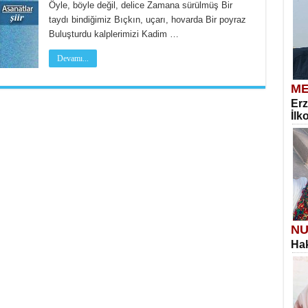
Öyle, böyle değil, delice Zamana sürülmüş Bir
taydı bindiğimiz Bıçkın, uçarı, hovarda Bir poyraz
Buluşturdu kalplerimizi Kadim …
Devamı...
ME
Erz
İlk
NU
Hak