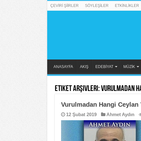
ÇEVİRİ ŞİİRLER
SÖYLEŞİLER
ETKİNLİKLER
ANASAYFA
AKIŞ
EDEBİYAT
MÜZİK
Etiket Arşivleri:
Vurulmadan Ha
Vurulmadan Hangi Ceylan 
12 Şubat 2019
Ahmet Aydın