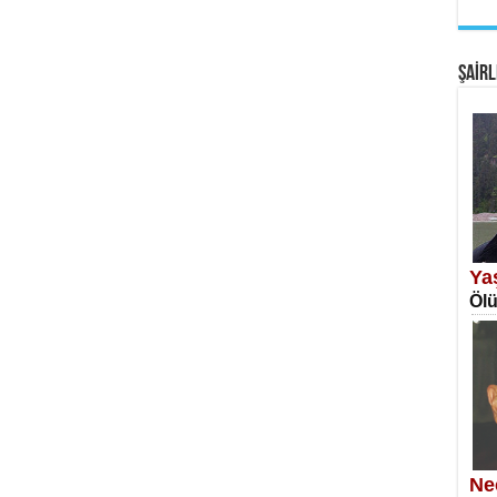
EM
Fan
ŞAİRL
SA
Erk
Ya
Ölü
NE
Öğr
Ne