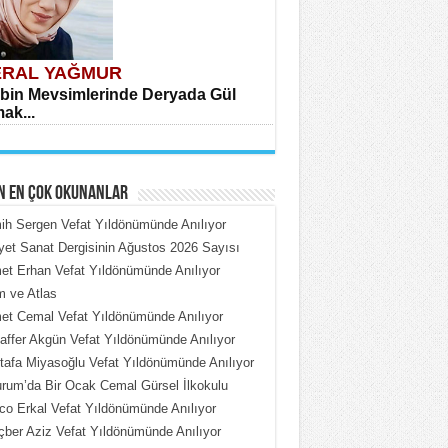
RAL YAĞMUR
bin Mevsimlerinde Deryada Gül
ak...
N EN ÇOK OKUNANLAR
h Sergen Vefat Yıldönümünde Anılıyor
iyet Sanat Dergisinin Ağustos 2026 Sayısı
t Erhan Vefat Yıldönümünde Anılıyor
HMET ÇOBAN
 ve Atlas
rdeki Put Dışardaki Maskeler...
t Cemal Vefat Yıldönümünde Anılıyor
ffer Akgün Vefat Yıldönümünde Anılıyor
afa Miyasoğlu Vefat Yıldönümünde Anılıyor
rum’da Bir Ocak Cemal Gürsel İlkokulu
o Erkal Vefat Yıldönümünde Anılıyor
ber Aziz Vefat Yıldönümünde Anılıyor