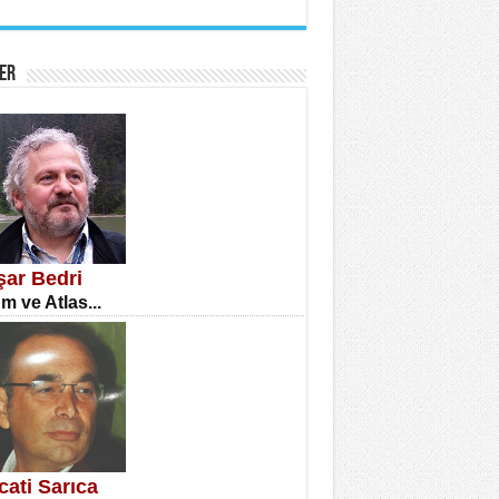
İNE CUMA
atizm Çıkmazı...
ER
TILMIŞ ÜMİT ÇETİNKAYA
enlik...
şar Bedri
m ve Atlas...
CLA DİLEK ARSLAN
etmenler Günü Mahkemesi...
cati Sarıca