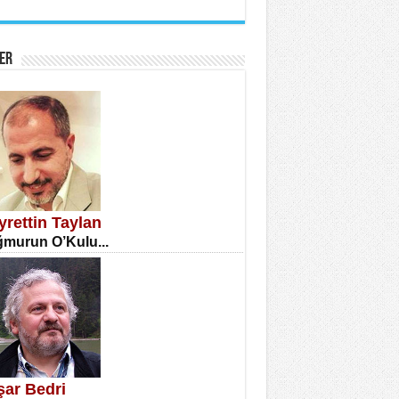
İNE CUMA
atizm Çıkmazı...
ER
TILMIŞ ÜMİT ÇETİNKAYA
enlik...
yrettin Taylan
murun O’Kulu...
CLA DİLEK ARSLAN
etmenler Günü Mahkemesi...
şar Bedri