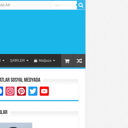
ANLAR
R
ŞAİRLER
Mağaza
atlar Sosyal Medyada
Facebook
Instagram
Pinterest
Twitter
YouTube
RLAR