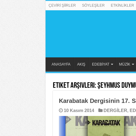
ÇEVİRİ ŞİİRLER
SÖYLEŞİLER
ETKİNLİKLER
ANASAYFA
AKIŞ
EDEBİYAT
MÜZİK
Etiket Arşivleri:
Şeyhmus Duym
Karabatak Dergisinin 17. Sa
10 Kasım 2014
DERGİLER
,
ED