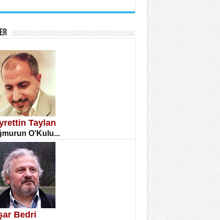
İNE CUMA
atizm Çıkmazı...
ER
TILMIŞ ÜMİT ÇETİNKAYA
enlik...
yrettin Taylan
murun O’Kulu...
CLA DİLEK ARSLAN
etmenler Günü Mahkemesi...
şar Bedri