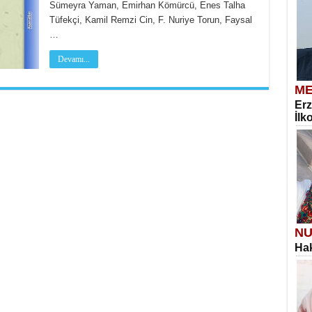
Sümeyra Yaman, Emirhan Kömürcü, Enes Talha
Tüfekçi, Kamil Remzi Cin, F. Nuriye Torun, Faysal
…
Devamı...
ME
Erz
İlk
NU
Hak