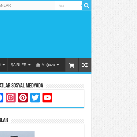
ANLAR
R
ŞAİRLER
Mağaza
atlar Sosyal Medyada
Facebook
Instagram
Pinterest
Twitter
YouTube
RLAR