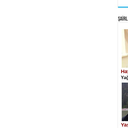
EM
Fan
ŞAİRL
SA
Erk
Ha
Yağ
NE
Öğr
Ya