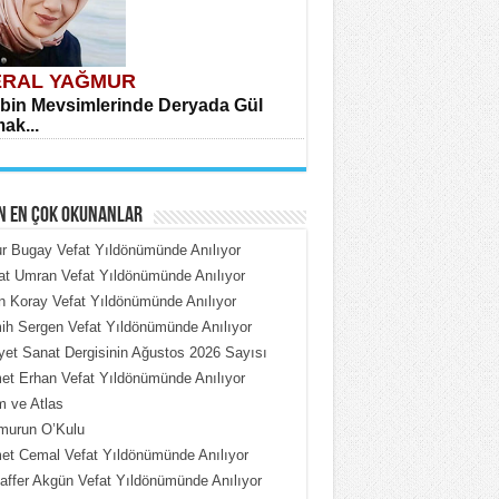
RAL YAĞMUR
bin Mevsimlerinde Deryada Gül
ak...
N EN ÇOK OKUNANLAR
 Bugay Vefat Yıldönümünde Anılıyor
t Umran Vefat Yıldönümünde Anılıyor
n Koray Vefat Yıldönümünde Anılıyor
HMET ÇOBAN
h Sergen Vefat Yıldönümünde Anılıyor
rdeki Put Dışardaki Maskeler...
iyet Sanat Dergisinin Ağustos 2026 Sayısı
t Erhan Vefat Yıldönümünde Anılıyor
 ve Atlas
murun O’Kulu
t Cemal Vefat Yıldönümünde Anılıyor
ffer Akgün Vefat Yıldönümünde Anılıyor