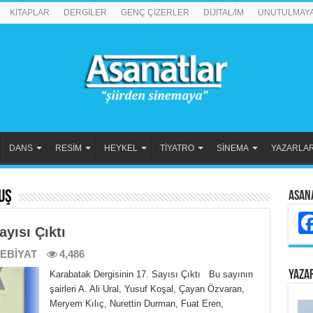
KİTAPLAR
DERGİLER
GENÇ ÇİZERLER
DİJİTAL/İM
UNUTULMAY
DANS
RESİM
HEYKEL
TİYATRO
SİNEMA
YAZARLA
uş
Asan
yısı Çıktı
EBİYAT
4,486
YAZA
Karabatak Dergisinin 17. Sayısı Çıktı Bu sayının
şairleri A. Ali Ural, Yusuf Koşal, Çayan Özvaran,
Meryem Kılıç, Nurettin Durman, Fuat Eren,