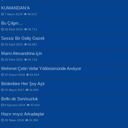
KUMANDAN’A
7 Mayıs 2018
38,013
Bu Çılgın…
ERDEM BAYAZIT
28 Ekim 2014
36,711
Sana, Bana, Vatanıma, Ülkemin
İPEK ACAR SERT
Selahattin Yıldız
Sessiz Bir Gidiş Gazeli
İnsanlarına Dair...
Gazze’nin Şecaati, Ümmetin İmtihanı...
İdrakimle Üşürken...
28 Eylül 2015
36,087
Mami Alexandrina için
28 Ekim 2020
35,719
Mehmet Çetin Vefat Yıldönümünde Anılıyor
25 Kasım 2024
35,624
Birdenbire Her Şey Aşk
NAZIM HİKMET RAN
MAHMUT GÜRBÜZ
Songül Özel
25 Mayıs 2017
34,363
Bir Cezaevinde, Tecritteki Adamın
İbrahim Olmak ve Bitirebilmek...
Mahzen...
Mektupları...
Belki de Son/suzluk
8 Ağustos 2024
32,610
Hazır mıyız Arkadaşlar
26 Nisan 2016
31,363