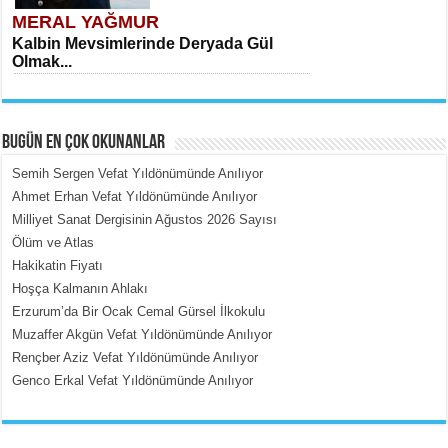
MERAL YAĞMUR
Kalbin Mevsimlerinde Deryada Gül
Olmak...
BUGÜN EN ÇOK OKUNANLAR
Semih Sergen Vefat Yıldönümünde Anılıyor
Ahmet Erhan Vefat Yıldönümünde Anılıyor
Milliyet Sanat Dergisinin Ağustos 2026 Sayısı
MEHMET ÇOBAN
Ölüm ve Atlas
İçerdeki Put Dışardaki Maskeler...
Hakikatin Fiyatı
Hoşça Kalmanın Ahlakı
Erzurum’da Bir Ocak Cemal Gürsel İlkokulu
Muzaffer Akgün Vefat Yıldönümünde Anılıyor
Rençber Aziz Vefat Yıldönümünde Anılıyor
Genco Erkal Vefat Yıldönümünde Anılıyor
EMİNE CUMA
Fanatizm Çıkmazı...