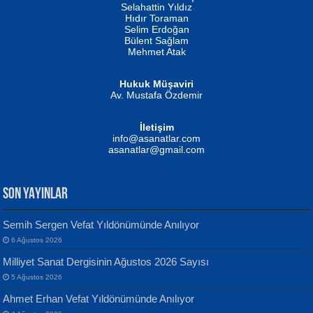
Evvel Zaman Tanrıçası...
Biliyor musunuz? ...
Selahattin Yıldız
Hıdır Toraman
Selim Erdoğan
Bülent Sağlam
Mehmet Atak
Hukuk Müşaviri
Av. Mustafa Özdemir
Mustafa Oral
NUHAN NEBİ ÇAM
İletişim
Yağmur Mangası...
Kaptan...
info@asanatlar.com
asanatlar@gmail.com
SON YAYINLAR
Semih Sergen Vefat Yıldönümünde Anılıyor
6 Ağustos 2026
Yılmaz Ekinci
MUSTAFA KELOĞLU
Milliyet Sanat Dergisinin Ağustos 2026 Sayısı
Geceye Söylenen...
Yarına İz Bırakmak...
5 Ağustos 2026
Ahmet Erhan Vefat Yıldönümünde Anılıyor