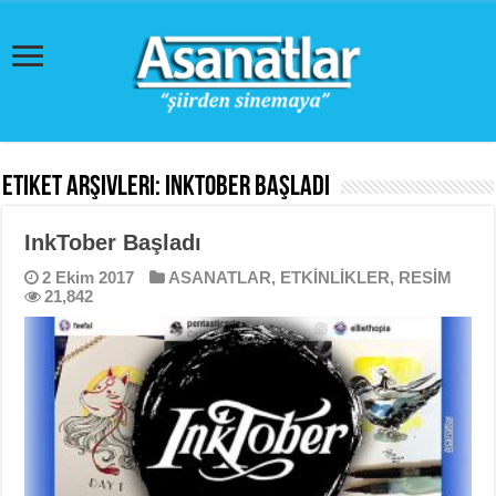
Etiket Arşivleri:
InkTober Başladı
InkTober Başladı
2 Ekim 2017
ASANATLAR
,
ETKİNLİKLER
,
RESİM
21,842