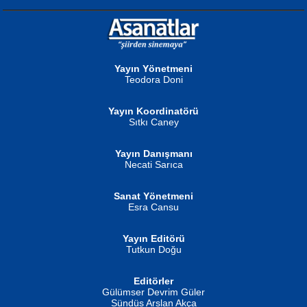
NURAN KÖSE BAYDAR
Neva Selçuk
Gün Güzeli...
Ben Deniz Değilim ki...
Yayın Yönetmeni
Teodora Doni
Yayın Koordinatörü
Sıtkı Caney
Yayın Danışmanı
MUSTAFA ORAL
Ahmet Aydın
Necati Sarıca
Şiir, Siyaseti Kaldırmıyor Tanpınar...
Helin...
Sanat Yönetmeni
Esra Cansu
Yayın Editörü
Tutkun Doğu
Editörler
İSMAİL OKUTAN
Gülümser Devrim Güler
Fatma Camcı
Erkeklerin Kahrolması Ne Demektir
Sündüs Arslan Akça