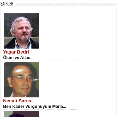
ŞAİRLER
SATILMIŞ ÜMİT ÇETİNKAYA
Erkenlik...
Yaşar Bedri
Ölüm ve Atlas...
NECLA DİLEK ARSLAN
Öğretmenler Günü Mahkemesi...
Necati Sarıca
Ben Kader Vurgunuyum Maria...