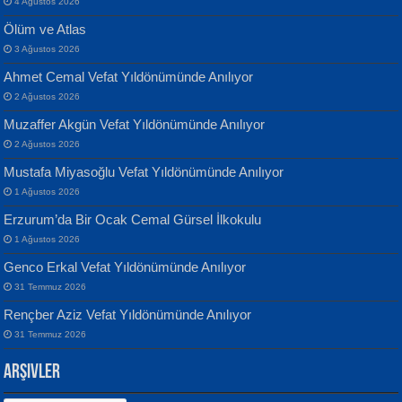
4 Ağustos 2026
Ölüm ve Atlas
3 Ağustos 2026
Ahmet Cemal Vefat Yıldönümünde Anılıyor
Banu Sancak
ATİLLA ÖZEN
2 Ağustos 2026
Defterimden İçeri...
Sultan Olmadan Önce Eyüp...
Muzaffer Akgün Vefat Yıldönümünde Anılıyor
2 Ağustos 2026
Mustafa Miyasoğlu Vefat Yıldönümünde Anılıyor
1 Ağustos 2026
Erzurum’da Bir Ocak Cemal Gürsel İlkokulu
1 Ağustos 2026
İsmail Aydos
EKREM KARABABA
Genco Erkal Vefat Yıldönümünde Anılıyor
İnkisar...
Yaralı Şiir...
31 Temmuz 2026
Rençber Aziz Vefat Yıldönümünde Anılıyor
31 Temmuz 2026
Arşivler