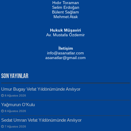
Hıdır Toraman
Selim Erdoğan
Bülent Sağlam
Mehmet Atak
Hukuk Müşaviri
Av. Mustafa Özdemir
Mustafa Oral
NUHAN NEBİ ÇAM
İletişim
Yağmur Mangası...
Kaptan...
info@asanatlar.com
asanatlar@gmail.com
SON YAYINLAR
Umur Bugay Vefat Yıldönümünde Anılıyor
8 Ağustos 2026
Yılmaz Ekinci
MUSTAFA KELOĞLU
Yağmurun O’Kulu
Geceye Söylenen...
Yarına İz Bırakmak...
8 Ağustos 2026
Sedat Umran Vefat Yıldönümünde Anılıyor
7 Ağustos 2026