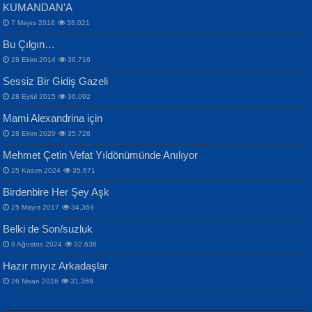
KUMANDAN’A
7 Mayıs 2018
38,021
Bu Çılgın…
ERDEM BAYAZIT
28 Ekim 2014
36,716
Sana, Bana, Vatanıma, Ülkemin
İPEK ACAR SERT
Selahattin Yıldız
Sessiz Bir Gidiş Gazeli
İnsanlarına Dair...
Gazze’nin Şecaati, Ümmetin İmtihanı...
İdrakimle Üşürken...
28 Eylül 2015
36,092
Mami Alexandrina için
28 Ekim 2020
35,726
Mehmet Çetin Vefat Yıldönümünde Anılıyor
25 Kasım 2024
35,671
Birdenbire Her Şey Aşk
NAZIM HİKMET RAN
MAHMUT GÜRBÜZ
Songül Özel
25 Mayıs 2017
34,369
Bir Cezaevinde, Tecritteki Adamın
İbrahim Olmak ve Bitirebilmek...
Mahzen...
Mektupları...
Belki de Son/suzluk
8 Ağustos 2024
32,636
Hazır mıyız Arkadaşlar
26 Nisan 2016
31,369