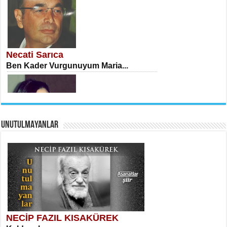
İSA KARATEPE
Ekranlar Arasında Kaybolan İnsan...
Necati Sarıca
Ben Kader Vurgunuyum Maria...
UNUTULMAYANLAR
AHMET URFALI
Ömer Lütfi Mete’nin “Gülce” Şiirini
Tahlil Denemesi...
Sibel Orhan
İki Kırık Boşluk...
NECİP FAZIL KISAKÜREK