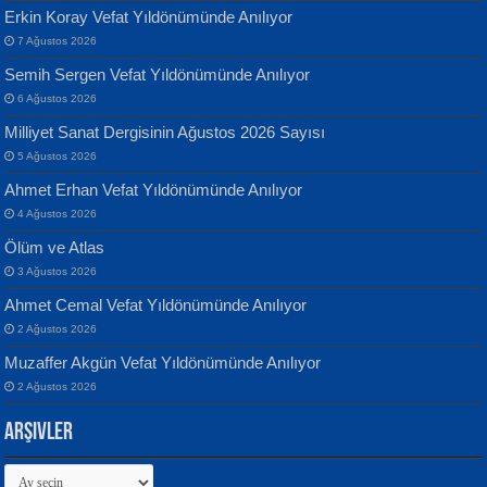
Erkin Koray Vefat Yıldönümünde Anılıyor
7 Ağustos 2026
Semih Sergen Vefat Yıldönümünde Anılıyor
Banu Sancak
ATİLLA ÖZEN
6 Ağustos 2026
Defterimden İçeri...
Sultan Olmadan Önce Eyüp...
Milliyet Sanat Dergisinin Ağustos 2026 Sayısı
5 Ağustos 2026
Ahmet Erhan Vefat Yıldönümünde Anılıyor
4 Ağustos 2026
Ölüm ve Atlas
3 Ağustos 2026
İsmail Aydos
EKREM KARABABA
Ahmet Cemal Vefat Yıldönümünde Anılıyor
İnkisar...
Yaralı Şiir...
2 Ağustos 2026
Muzaffer Akgün Vefat Yıldönümünde Anılıyor
2 Ağustos 2026
Arşivler
Arşivler