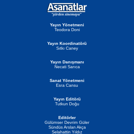
NURAN KÖSE BAYDAR
Neva Selçuk
Gün Güzeli...
Ben Deniz Değilim ki...
Yayın Yönetmeni
Teodora Doni
Yayın Koordinatörü
Sıtkı Caney
Yayın Danışmanı
MUSTAFA ORAL
Ahmet Aydın
Necati Sarıca
Şiir, Siyaseti Kaldırmıyor Tanpınar...
Helin...
Sanat Yönetmeni
Esra Cansu
Yayın Editörü
Tutkun Doğu
Editörler
İSMAİL OKUTAN
Gülümser Devrim Güler
Fatma Camcı
Erkeklerin Kahrolması Ne Demektir
Sündüs Arslan Akça
Evvel Zaman Tanrıçası...
Biliyor musunuz? ...
Selahattin Yıldız