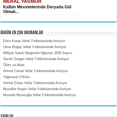
MERAL YAĞMUR
Kalbin Mevsimlerinde Deryada Gül
Olmak...
BUGÜN EN ÇOK OKUNANLAR
Erkin Koray Vefat Yıldönümünde Anılıyor
Umur Bugay Vefat Yıldönümünde Anılıyor
Milliyet Sanat Dergisinin Ağustos 2026 Sayısı
MEHMET ÇOBAN
Semih Sergen Vefat Yıldönümünde Anılıyor
İçerdeki Put Dışardaki Maskeler...
Ölüm ve Atlas
Ahmet Cemal Vefat Yıldönümünde Anılıyor
Yağmurun O’Kulu
Ahmet Erhan Vefat Yıldönümünde Anılıyor
Muzaffer Akgün Vefat Yıldönümünde Anılıyor
Mustafa Miyasoğlu Vefat Yıldönümünde Anılıyor
EMİNE CUMA
Fanatizm Çıkmazı...
ŞAİRLER