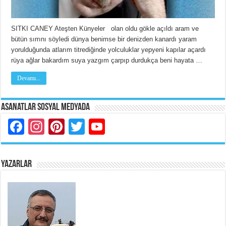
SITKI CANEY Ateşten Künyeler olan oldu gökle açıldı aram ve
bütün sırrını söyledi dünya benimse bir denizden kanardı yaram
yorulduğunda atlarım titrediğinde yolculuklar yepyeni kapılar açardı
rüya ağlar bakardım suya yazgım çarpıp durdukça beni hayata …
Devamı...
Asanatlar Sosyal Medyada
Facebook
Instagram
Pinterest
Twitter
YouTube
YAZARLAR