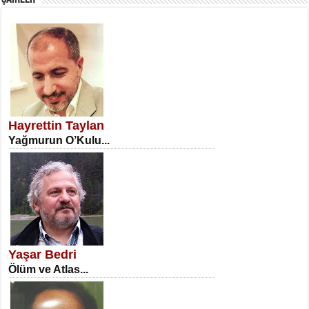
SATILMIŞ ÜMİT ÇETİNKAYA
Erkenlik...
Hayrettin Taylan
Yağmurun O’Kulu...
NECLA DİLEK ARSLAN
Öğretmenler Günü Mahkemesi...
Yaşar Bedri
Ölüm ve Atlas...