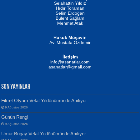
Evvel Zaman Tanrıçası...
Biliyor musunuz? ...
Selahattin Yıldız
Hıdır Toraman
Selim Erdoğan
Bülent Sağlam
Mehmet Atak
Hukuk Müşaviri
Av. Mustafa Özdemir
Mustafa Oral
NUHAN NEBİ ÇAM
İletişim
Yağmur Mangası...
Kaptan...
info@asanatlar.com
asanatlar@gmail.com
SON YAYINLAR
Fikret Otyam Vefat Yıldönümünde Anılıyor
9 Ağustos 2026
Yılmaz Ekinci
MUSTAFA KELOĞLU
Günün Rengi
Geceye Söylenen...
Yarına İz Bırakmak...
9 Ağustos 2026
Umur Bugay Vefat Yıldönümünde Anılıyor