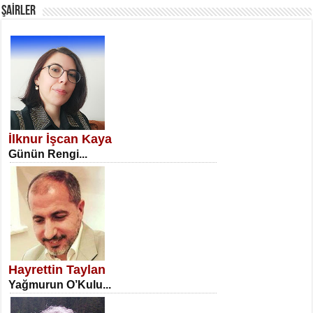
ŞAİRLER
SATILMIŞ ÜMİT ÇETİNKAYA
Erkenlik...
İlknur İşcan Kaya
Günün Rengi...
NECLA DİLEK ARSLAN
Öğretmenler Günü Mahkemesi...
Hayrettin Taylan
Yağmurun O’Kulu...