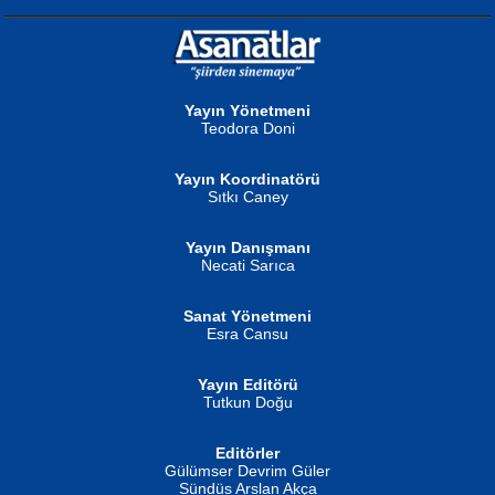
NURAN KÖSE BAYDAR
Neva Selçuk
Gün Güzeli...
Ben Deniz Değilim ki...
Yayın Yönetmeni
Teodora Doni
Yayın Koordinatörü
Sıtkı Caney
Yayın Danışmanı
MUSTAFA ORAL
Ahmet Aydın
Necati Sarıca
Şiir, Siyaseti Kaldırmıyor Tanpınar...
Helin...
Sanat Yönetmeni
Esra Cansu
Yayın Editörü
Tutkun Doğu
Editörler
İSMAİL OKUTAN
Gülümser Devrim Güler
Fatma Camcı
Erkeklerin Kahrolması Ne Demektir
Sündüs Arslan Akça