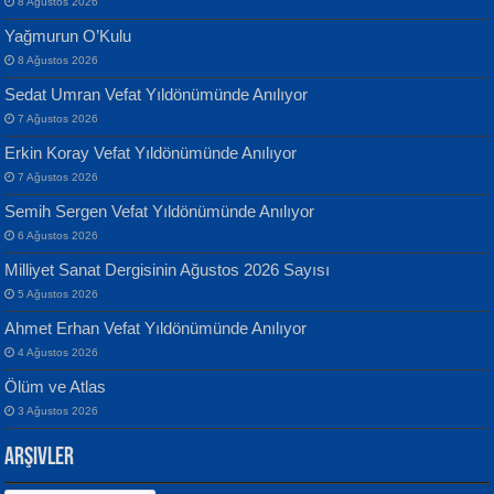
8 Ağustos 2026
Yağmurun O’Kulu
8 Ağustos 2026
Sedat Umran Vefat Yıldönümünde Anılıyor
Banu Sancak
ATİLLA ÖZEN
7 Ağustos 2026
Defterimden İçeri...
Sultan Olmadan Önce Eyüp...
Erkin Koray Vefat Yıldönümünde Anılıyor
7 Ağustos 2026
Semih Sergen Vefat Yıldönümünde Anılıyor
6 Ağustos 2026
Milliyet Sanat Dergisinin Ağustos 2026 Sayısı
5 Ağustos 2026
İsmail Aydos
EKREM KARABABA
Ahmet Erhan Vefat Yıldönümünde Anılıyor
İnkisar...
Yaralı Şiir...
4 Ağustos 2026
Ölüm ve Atlas
3 Ağustos 2026
Arşivler