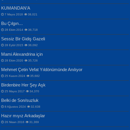
KUMANDAN’A
7 Mayıs 2018
38,021
Bu Çılgın…
ERDEM BAYAZIT
28 Ekim 2014
36,718
Sana, Bana, Vatanıma, Ülkemin
İPEK ACAR SERT
Selahattin Yıldız
Sessiz Bir Gidiş Gazeli
İnsanlarına Dair...
Gazze’nin Şecaati, Ümmetin İmtihanı...
İdrakimle Üşürken...
28 Eylül 2015
36,092
Mami Alexandrina için
28 Ekim 2020
35,726
Mehmet Çetin Vefat Yıldönümünde Anılıyor
25 Kasım 2024
35,682
Birdenbire Her Şey Aşk
NAZIM HİKMET RAN
MAHMUT GÜRBÜZ
Songül Özel
25 Mayıs 2017
34,370
Bir Cezaevinde, Tecritteki Adamın
İbrahim Olmak ve Bitirebilmek...
Mahzen...
Mektupları...
Belki de Son/suzluk
8 Ağustos 2024
32,638
Hazır mıyız Arkadaşlar
26 Nisan 2016
31,369