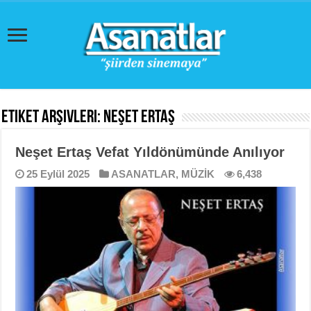
Etiket Arşivleri:
Neşet Ertaş
Neşet Ertaş Vefat Yıldönümünde Anılıyor
25 Eylül 2025
ASANATLAR
,
MÜZİK
6,438