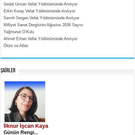
Sedat Umran Vefat Yıldönümünde Anılıyor
İçerdeki Put Dışardaki Maskeler...
Erkin Koray Vefat Yıldönümünde Anılıyor
Semih Sergen Vefat Yıldönümünde Anılıyor
Milliyet Sanat Dergisinin Ağustos 2026 Sayısı
Yağmurun O’Kulu
Ahmet Erhan Vefat Yıldönümünde Anılıyor
Ölüm ve Atlas
EMİNE CUMA
Fanatizm Çıkmazı...
ŞAİRLER
SATILMIŞ ÜMİT ÇETİNKAYA
Erkenlik...
İlknur İşcan Kaya
Günün Rengi...