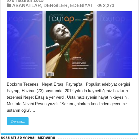
8 Haziran 2015
ASANATLAR
,
DERGİLER
,
EDEBİYAT
2,273
Bozkırın Tezenesi Neşet Ertaş Fayrap'ta Popülist edebiyat dergisi
Fayrap, Haziran (73) sayısında, 2012 yılında kaybettiğimiz bozkırın
tezenesi Neşet Ertaş’a yer verdi. Usta müzisyenin hayat hikâyesini,
Mustafa Nezihi Pesen yazdı: “Sazını çalarken kendinden geçen bir
ustanın oğlu”. …
Devamı...