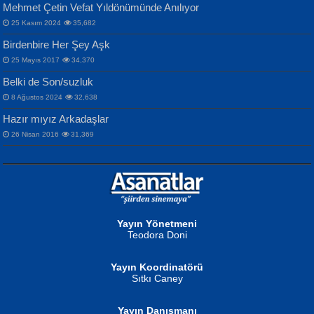
Mehmet Çetin Vefat Yıldönümünde Anılıyor
25 Kasım 2024
35,682
Birdenbire Her Şey Aşk
NAZIM HİKMET RAN
MAHMUT GÜRBÜZ
Songül Özel
25 Mayıs 2017
34,370
Bir Cezaevinde, Tecritteki Adamın
İbrahim Olmak ve Bitirebilmek...
Mahzen...
Mektupları...
Belki de Son/suzluk
8 Ağustos 2024
32,638
Hazır mıyız Arkadaşlar
26 Nisan 2016
31,369
NURAN KÖSE BAYDAR
Neva Selçuk
Gün Güzeli...
Ben Deniz Değilim ki...
Yayın Yönetmeni
Teodora Doni
Yayın Koordinatörü
Sıtkı Caney
Yayın Danışmanı