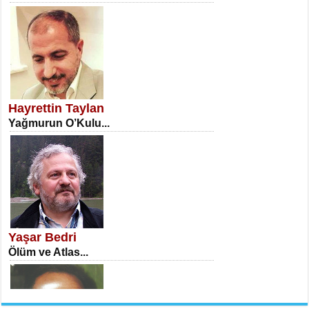
NECLA DİLEK ARSLAN
Öğretmenler Günü Mahkemesi...
Hayrettin Taylan
Yağmurun O’Kulu...
İSA KARATEPE
Ekranlar Arasında Kaybolan İnsan...
Yaşar Bedri
Ölüm ve Atlas...