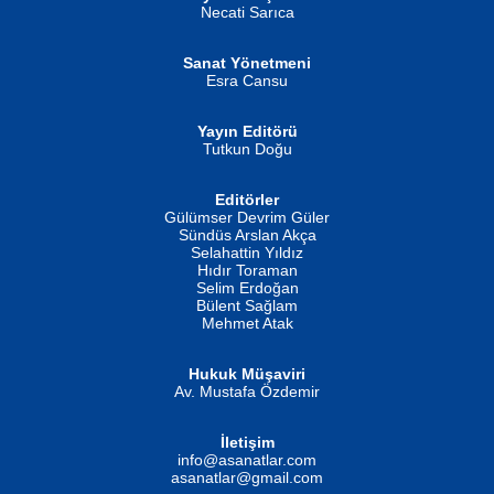
MUSTAFA ORAL
Ahmet Aydın
Necati Sarıca
Şiir, Siyaseti Kaldırmıyor Tanpınar...
Helin...
Sanat Yönetmeni
Esra Cansu
Yayın Editörü
Tutkun Doğu
Editörler
İSMAİL OKUTAN
Gülümser Devrim Güler
Fatma Camcı
Erkeklerin Kahrolması Ne Demektir
Sündüs Arslan Akça
Evvel Zaman Tanrıçası...
Biliyor musunuz? ...
Selahattin Yıldız
Hıdır Toraman
Selim Erdoğan
Bülent Sağlam
Mehmet Atak
Hukuk Müşaviri
Av. Mustafa Özdemir
Mustafa Oral
NUHAN NEBİ ÇAM
İletişim
Yağmur Mangası...
Kaptan...
info@asanatlar.com
asanatlar@gmail.com