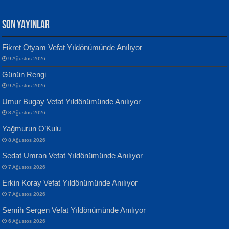
SON YAYINLAR
Fikret Otyam Vefat Yıldönümünde Anılıyor
9 Ağustos 2026
Yılmaz Ekinci
MUSTAFA KELOĞLU
Günün Rengi
Geceye Söylenen...
Yarına İz Bırakmak...
9 Ağustos 2026
Umur Bugay Vefat Yıldönümünde Anılıyor
8 Ağustos 2026
Yağmurun O’Kulu
8 Ağustos 2026
Sedat Umran Vefat Yıldönümünde Anılıyor
Banu Sancak
ATİLLA ÖZEN
7 Ağustos 2026
Defterimden İçeri...
Sultan Olmadan Önce Eyüp...
Erkin Koray Vefat Yıldönümünde Anılıyor
7 Ağustos 2026
Semih Sergen Vefat Yıldönümünde Anılıyor
6 Ağustos 2026