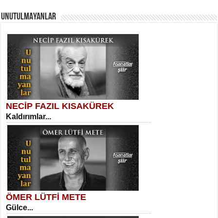
UNUTULMAYANLAR
AHMET URFALI
Ömer Lütfi Mete’nin “Gülce” Şiirini
Tahlil Denemesi...
Necati Sarıca
Ben Kader Vurgunuyum Maria...
NECİP FAZIL KISAKÜREK
Kaldırımlar...
SELAHATTİN YILDIZ
İnsanın Zindanı...
Sibel Orhan
İki Kırık Boşluk...
ÖMER LÜTFİ METE
Gülce...
MEHMET TAŞTAN