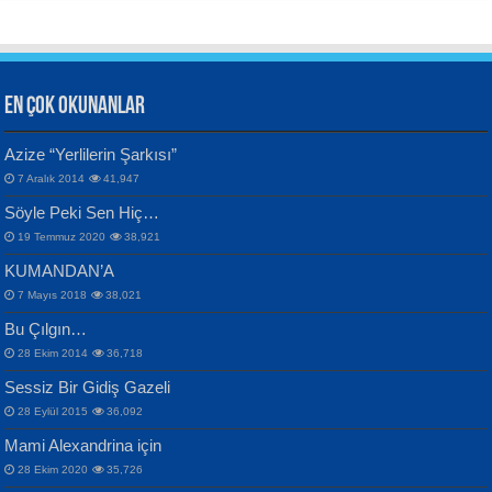
EN ÇOK OKUNANLAR
CAHİT SITKI TARANCI
Azize “Yerlilerin Şarkısı”
Otuz Beş Yaş Şiiri...
VAHDETTİN YİĞİTCAN
Bülent Sağlam
7 Aralık 2014
41,947
Samimiyet Nedir?...
Mescid-i Aksâ Üstüne Ay!...
Söyle Peki Sen Hiç…
19 Temmuz 2020
38,921
KUMANDAN’A
7 Mayıs 2018
38,021
Bu Çılgın…
ERDEM BAYAZIT
28 Ekim 2014
36,718
Sana, Bana, Vatanıma, Ülkemin
İPEK ACAR SERT
Selahattin Yıldız
Sessiz Bir Gidiş Gazeli
İnsanlarına Dair...
Gazze’nin Şecaati, Ümmetin İmtihanı...
İdrakimle Üşürken...
28 Eylül 2015
36,092
Mami Alexandrina için
28 Ekim 2020
35,726