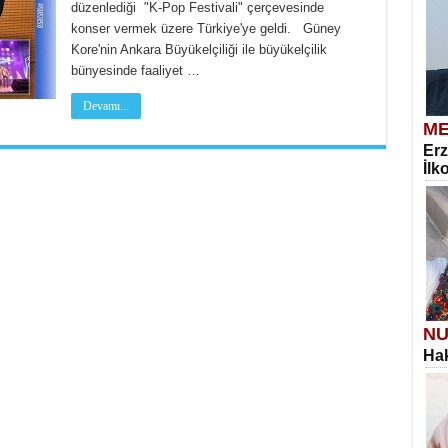
düzenlediği "K-Pop Festivali" çerçevesinde
konser vermek üzere Türkiye'ye geldi. Güney
Kore'nin Ankara Büyükelçiliği ile büyükelçilik
bünyesinde faaliyet …
Devamı...
ME
Erz
İlk
NU
Hak