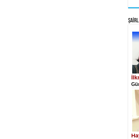
EM
Fan
ŞAİRL
SA
Erk
İl
Gün
NE
Öğr
Ha