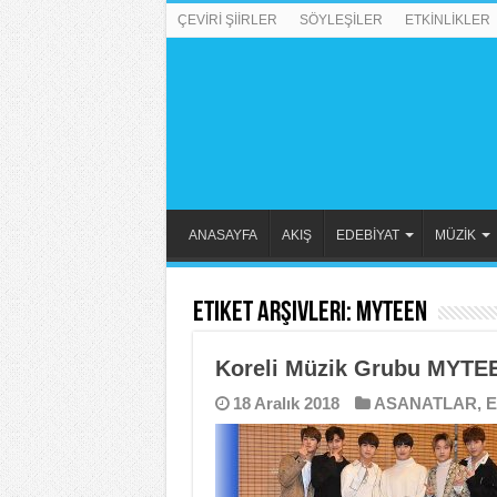
ÇEVİRİ ŞİİRLER
SÖYLEŞİLER
ETKİNLİKLER
ANASAYFA
AKIŞ
EDEBİYAT
MÜZİK
Etiket Arşivleri:
MYTEEN
Koreli Müzik Grubu MYTEE
18 Aralık 2018
ASANATLAR
,
E