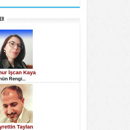
İNE CUMA
atizm Çıkmazı...
ER
TILMIŞ ÜMİT ÇETİNKAYA
enlik...
knur İşcan Kaya
ün Rengi...
CLA DİLEK ARSLAN
etmenler Günü Mahkemesi...
yrettin Taylan