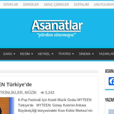
KİTAPLAR
DERGİLER
GENÇ ÇİZERLER
DİJİTAL/İM
UNUTULMAY
DANS
RESİM
HEYKEL
TİYATRO
SİNEMA
YAZARLA
Asan
N Türkiye’de
TKİNLİKLER
,
MÜZİK
3,243
YAZA
K-Pop Festivali İçin Koreli Müzik Grubu MYTEEN
Türkiye’de MYTEEN; Güney Kore'nin Ankara
Büyükelçiliği bünyesindeki Kore Kültür Merkezi’nin