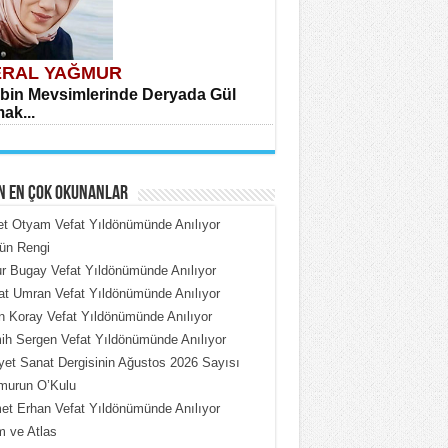
RAL YAĞMUR
bin Mevsimlerinde Deryada Gül
ak...
N EN ÇOK OKUNANLAR
et Otyam Vefat Yıldönümünde Anılıyor
ün Rengi
 Bugay Vefat Yıldönümünde Anılıyor
HMET ÇOBAN
t Umran Vefat Yıldönümünde Anılıyor
rdeki Put Dışardaki Maskeler...
n Koray Vefat Yıldönümünde Anılıyor
h Sergen Vefat Yıldönümünde Anılıyor
iyet Sanat Dergisinin Ağustos 2026 Sayısı
murun O’Kulu
t Erhan Vefat Yıldönümünde Anılıyor
 ve Atlas