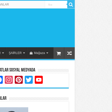
ANLAR
R
ŞAİRLER
Mağaza
atlar Sosyal Medyada
Facebook
Instagram
Pinterest
Twitter
YouTube
RLAR