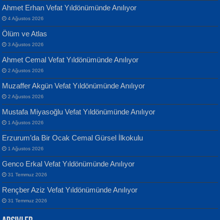
Ahmet Erhan Vefat Yıldönümünde Anılıyor
4 Ağustos 2026
Ölüm ve Atlas
3 Ağustos 2026
Ahmet Cemal Vefat Yıldönümünde Anılıyor
Banu Sancak
ATİLLA ÖZEN
2 Ağustos 2026
Defterimden İçeri...
Sultan Olmadan Önce Eyüp...
Muzaffer Akgün Vefat Yıldönümünde Anılıyor
2 Ağustos 2026
Mustafa Miyasoğlu Vefat Yıldönümünde Anılıyor
1 Ağustos 2026
Erzurum’da Bir Ocak Cemal Gürsel İlkokulu
1 Ağustos 2026
İsmail Aydos
EKREM KARABABA
Genco Erkal Vefat Yıldönümünde Anılıyor
İnkisar...
Yaralı Şiir...
31 Temmuz 2026
Rençber Aziz Vefat Yıldönümünde Anılıyor
31 Temmuz 2026