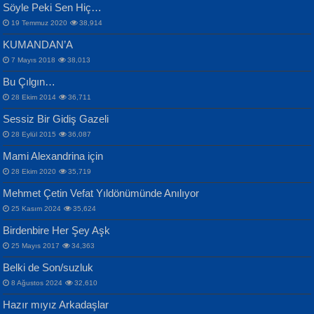
Söyle Peki Sen Hiç…
19 Temmuz 2020
38,914
KUMANDAN’A
7 Mayıs 2018
38,013
Bu Çılgın…
ERDEM BAYAZIT
28 Ekim 2014
36,711
Sana, Bana, Vatanıma, Ülkemin
İPEK ACAR SERT
Selahattin Yıldız
Sessiz Bir Gidiş Gazeli
İnsanlarına Dair...
Gazze’nin Şecaati, Ümmetin İmtihanı...
İdrakimle Üşürken...
28 Eylül 2015
36,087
Mami Alexandrina için
28 Ekim 2020
35,719
Mehmet Çetin Vefat Yıldönümünde Anılıyor
25 Kasım 2024
35,624
Birdenbire Her Şey Aşk
NAZIM HİKMET RAN
MAHMUT GÜRBÜZ
Songül Özel
25 Mayıs 2017
34,363
Bir Cezaevinde, Tecritteki Adamın
İbrahim Olmak ve Bitirebilmek...
Mahzen...
Mektupları...
Belki de Son/suzluk
8 Ağustos 2024
32,610
Hazır mıyız Arkadaşlar