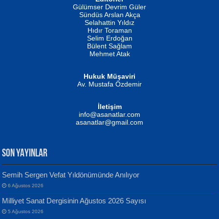
İSMAİL OKUTAN
Gülümser Devrim Güler
Fatma Camcı
Erkeklerin Kahrolması Ne Demektir
Sündüs Arslan Akça
Evvel Zaman Tanrıçası...
Biliyor musunuz? ...
Selahattin Yıldız
Hıdır Toraman
Selim Erdoğan
Bülent Sağlam
Mehmet Atak
Hukuk Müşaviri
Av. Mustafa Özdemir
Mustafa Oral
NUHAN NEBİ ÇAM
İletişim
Yağmur Mangası...
Kaptan...
info@asanatlar.com
asanatlar@gmail.com
SON YAYINLAR
Semih Sergen Vefat Yıldönümünde Anılıyor
6 Ağustos 2026
Yılmaz Ekinci
MUSTAFA KELOĞLU
Milliyet Sanat Dergisinin Ağustos 2026 Sayısı
Geceye Söylenen...
Yarına İz Bırakmak...
5 Ağustos 2026