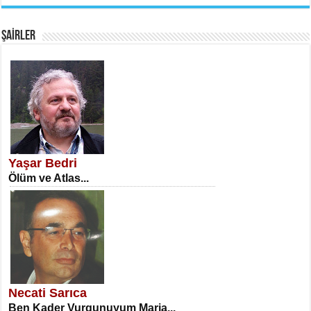
EMİNE CUMA
Fanatizm Çıkmazı...
ŞAİRLER
SATILMIŞ ÜMİT ÇETİNKAYA
Erkenlik...
Yaşar Bedri
Ölüm ve Atlas...
NECLA DİLEK ARSLAN
Öğretmenler Günü Mahkemesi...
Necati Sarıca
Ben Kader Vurgunuyum Maria...