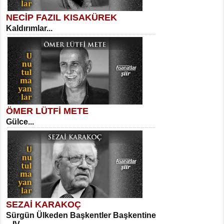
NECİP FAZIL KISAKÜREK
Kaldırımlar...
SELAHATTİN YILDIZ
İnsanın Zindanı...
Kadir Ünal
Ayağıma Dolanan Yokuş...
ÖMER LÜTFİ METE
Gülce...
MEHMET TAŞTAN
Vagon’da Bir Şairle...
Mehmet Çoban
Elmira...
SEZAİ KARAKOÇ
Sürgün Ülkeden Başkentler Başkentine
SITKI CANEY