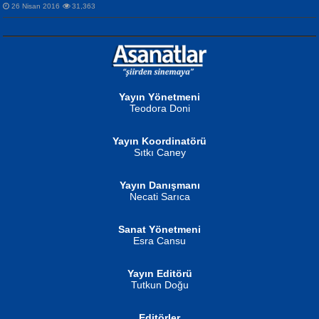
26 Nisan 2016
31,363
NURAN KÖSE BAYDAR
Neva Selçuk
Gün Güzeli...
Ben Deniz Değilim ki...
Yayın Yönetmeni
Teodora Doni
Yayın Koordinatörü
Sıtkı Caney
Yayın Danışmanı
MUSTAFA ORAL
Ahmet Aydın
Necati Sarıca
Şiir, Siyaseti Kaldırmıyor Tanpınar...
Helin...
Sanat Yönetmeni
Esra Cansu
Yayın Editörü
Tutkun Doğu
Editörler