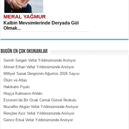
MERAL YAĞMUR
Kalbin Mevsimlerinde Deryada Gül
Olmak...
BUGÜN EN ÇOK OKUNANLAR
Semih Sergen Vefat Yıldönümünde Anılıyor
Ahmet Erhan Vefat Yıldönümünde Anılıyor
Milliyet Sanat Dergisinin Ağustos 2026 Sayısı
MEHMET ÇOBAN
Ölüm ve Atlas
İçerdeki Put Dışardaki Maskeler...
Hakikatin Fiyatı
Hoşça Kalmanın Ahlakı
Erzurum’da Bir Ocak Cemal Gürsel İlkokulu
Muzaffer Akgün Vefat Yıldönümünde Anılıyor
Rençber Aziz Vefat Yıldönümünde Anılıyor
Genco Erkal Vefat Yıldönümünde Anılıyor