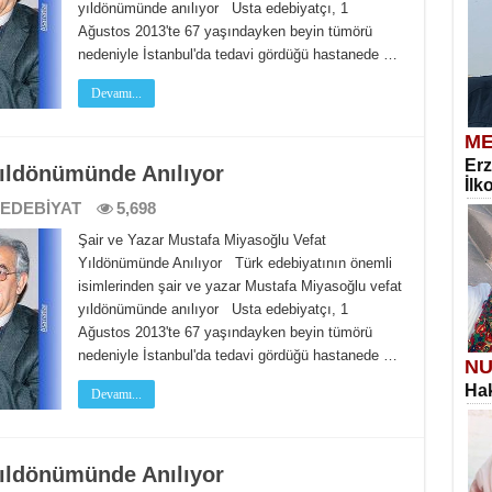
yıldönümünde anılıyor Usta edebiyatçı, 1
Ağustos 2013'te 67 yaşındayken beyin tümörü
nedeniyle İstanbul'da tedavi gördüğü hastanede …
Devamı...
ME
Erz
ıldönümünde Anılıyor
İlk
EDEBİYAT
5,698
Şair ve Yazar Mustafa Miyasoğlu Vefat
Yıldönümünde Anılıyor Türk edebiyatının önemli
isimlerinden şair ve yazar Mustafa Miyasoğlu vefat
yıldönümünde anılıyor Usta edebiyatçı, 1
Ağustos 2013'te 67 yaşındayken beyin tümörü
nedeniyle İstanbul'da tedavi gördüğü hastanede …
NU
Hak
Devamı...
ıldönümünde Anılıyor