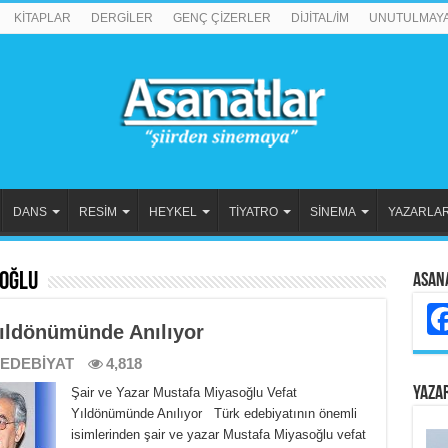
KİTAPLAR
DERGİLER
GENÇ ÇİZERLER
DİJİTAL/İM
UNUTULMAY
DANS
RESİM
HEYKEL
TİYATRO
SİNEMA
YAZARLA
oğlu
Asan
ıldönümünde Anılıyor
EDEBİYAT
4,818
YAZA
Şair ve Yazar Mustafa Miyasoğlu Vefat
Yıldönümünde Anılıyor Türk edebiyatının önemli
isimlerinden şair ve yazar Mustafa Miyasoğlu vefat