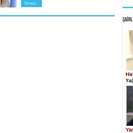
Devamı...
EM
Fan
ŞAİRL
SA
Erk
Ha
Yağ
NE
Öğr
Ya