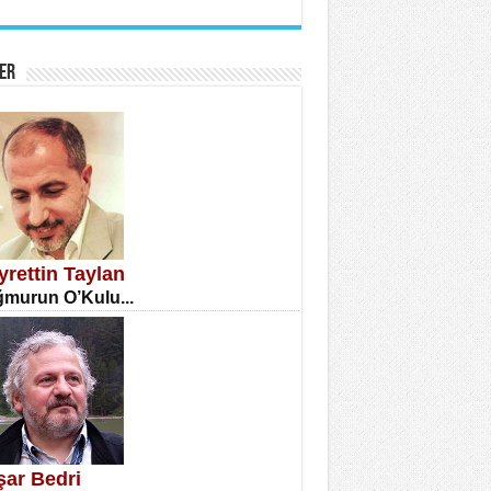
İNE CUMA
atizm Çıkmazı...
ER
TILMIŞ ÜMİT ÇETİNKAYA
enlik...
yrettin Taylan
murun O’Kulu...
CLA DİLEK ARSLAN
etmenler Günü Mahkemesi...
şar Bedri