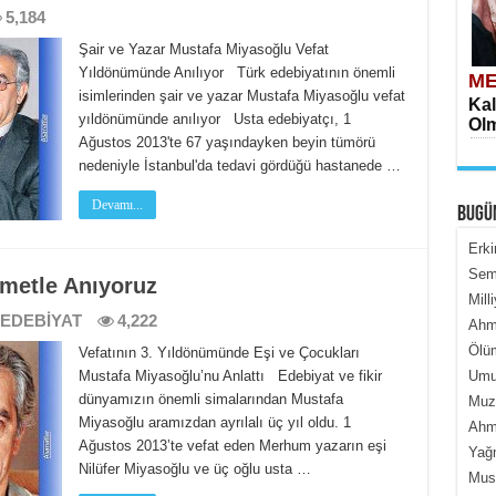
5,184
Şair ve Yazar Mustafa Miyasoğlu Vefat
Yıldönümünde Anılıyor Türk edebiyatının önemli
ME
isimlerinden şair ve yazar Mustafa Miyasoğlu vefat
Kal
yıldönümünde anılıyor Usta edebiyatçı, 1
Olm
Ağustos 2013'te 67 yaşındayken beyin tümörü
nedeniyle İstanbul'da tedavi gördüğü hastanede …
Devamı...
BUGÜ
Erki
Semi
metle Anıyoruz
Mill
ME
EDEBİYAT
4,222
Ahme
İçe
Ölüm
Vefatının 3. Yıldönümünde Eşi ve Çocukları
Mustafa Miyasoğlu’nu Anlattı Edebiyat ve fikir
Umur
dünyamızın önemli simalarından Mustafa
Muza
Miyasoğlu aramızdan ayrılalı üç yıl oldu. 1
Ahme
Ağustos 2013’te vefat eden Merhum yazarın eşi
Yağ
Nilüfer Miyasoğlu ve üç oğlu usta …
Must