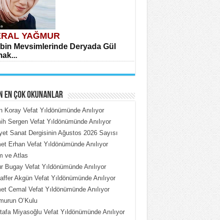
RAL YAĞMUR
bin Mevsimlerinde Deryada Gül
ak...
N EN ÇOK OKUNANLAR
n Koray Vefat Yıldönümünde Anılıyor
h Sergen Vefat Yıldönümünde Anılıyor
iyet Sanat Dergisinin Ağustos 2026 Sayısı
HMET ÇOBAN
t Erhan Vefat Yıldönümünde Anılıyor
rdeki Put Dışardaki Maskeler...
 ve Atlas
 Bugay Vefat Yıldönümünde Anılıyor
ffer Akgün Vefat Yıldönümünde Anılıyor
t Cemal Vefat Yıldönümünde Anılıyor
murun O’Kulu
afa Miyasoğlu Vefat Yıldönümünde Anılıyor