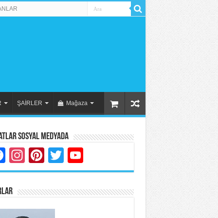
ANLAR
R
ŞAİRLER
Mağaza
atlar Sosyal Medyada
Facebook
Instagram
Pinterest
Twitter
YouTube
RLAR