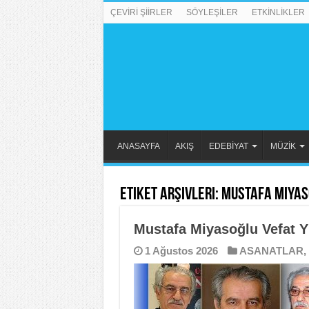
ÇEVİRİ ŞİİRLER
SÖYLEŞİLER
ETKİNLİKLER
ANASAYFA
AKIŞ
EDEBİYAT
MÜZİK
Etiket Arşivleri:
Mustafa Miyas
Mustafa Miyasoğlu Vefat Y
1 Ağustos 2026
ASANATLAR
,