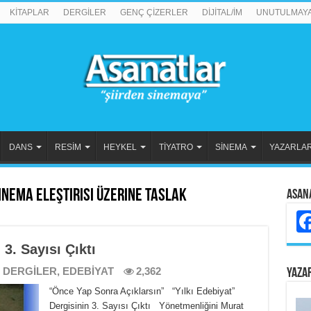
KİTAPLAR
DERGİLER
GENÇ ÇİZERLER
DİJİTAL/İM
UNUTULMAY
DANS
RESİM
HEYKEL
TİYATRO
SİNEMA
YAZARLA
nema Eleştirisi Üzerine Taslak
Asan
 3. Sayısı Çıktı
,
DERGİLER
,
EDEBİYAT
2,362
YAZA
“Önce Yap Sonra Açıklarsın” “Yılkı Edebiyat”
Dergisinin 3. Sayısı Çıktı Yönetmenliğini Murat