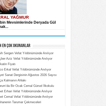
RAL YAĞMUR
bin Mevsimlerinde Deryada Gül
ak...
N EN ÇOK OKUNANLAR
h Sergen Vefat Yıldönümünde Anılıyor
ber Aziz Vefat Yıldönümünde Anılıyor
katin Fiyatı
HMET ÇOBAN
o Erkal Vefat Yıldönümünde Anılıyor
rdeki Put Dışardaki Maskeler...
iyet Sanat Dergisinin Ağustos 2026 Sayısı
ça Kalmanın Ahlakı
rum’da Bir Ocak Cemal Gürsel İlkokulu
t Erhan Vefat Yıldönümünde Anılıyor
t Cemal Vefat Yıldönümünde Anılıyor
hanenin Tarumar Çekmeceleri