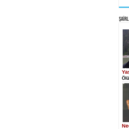
EM
Fan
ŞAİRL
SA
Erk
Ya
Ölü
NE
Öğr
Ne