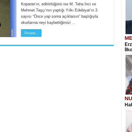
Koparan’ın, editörlüğünü ise M. Taha İnci ve
Mehmet Taşçı’nın yaptığı Yılkı Edebiyat’ın 3.
sayısı “Önce yap sonra açıklarsın” başlığıyla
okurlarına neyi kaybettiğimizi …
Devamı...
ME
Erz
İlk
NU
Hak