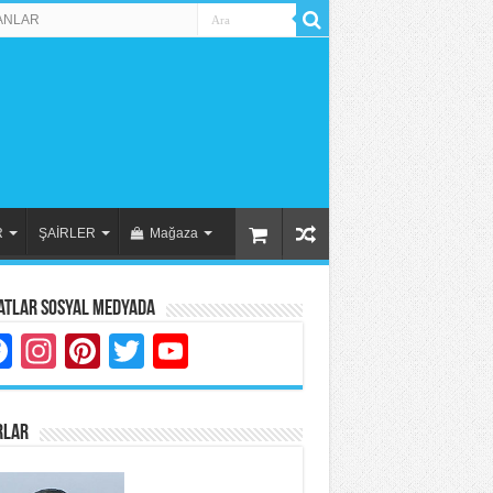
ANLAR
R
ŞAİRLER
Mağaza
atlar Sosyal Medyada
Facebook
Instagram
Pinterest
Twitter
YouTube
RLAR