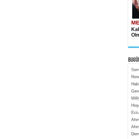
ME
Kal
Olm
BUGÜ
Semi
Renç
Haki
ME
Genc
İçe
Mill
Hoş
Erzu
Ahme
Ahme
Dem