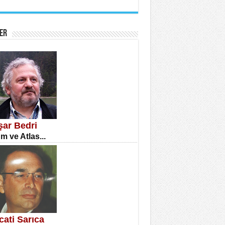
İNE CUMA
atizm Çıkmazı...
ER
TILMIŞ ÜMİT ÇETİNKAYA
enlik...
şar Bedri
m ve Atlas...
CLA DİLEK ARSLAN
etmenler Günü Mahkemesi...
cati Sarıca