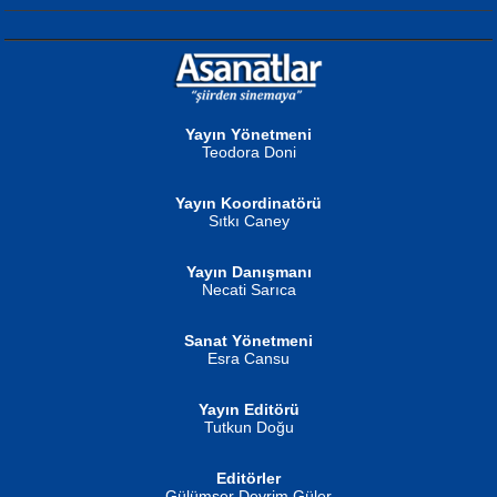
NURAN KÖSE BAYDAR
Neva Selçuk
Gün Güzeli...
Ben Deniz Değilim ki...
Yayın Yönetmeni
Teodora Doni
Yayın Koordinatörü
Sıtkı Caney
Yayın Danışmanı
MUSTAFA ORAL
Ahmet Aydın
Necati Sarıca
Şiir, Siyaseti Kaldırmıyor Tanpınar...
Helin...
Sanat Yönetmeni
Esra Cansu
Yayın Editörü
Tutkun Doğu
Editörler
İSMAİL OKUTAN
Gülümser Devrim Güler