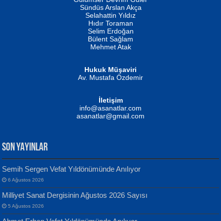
Fatma Camcı
Erkeklerin Kahrolması Ne Demektir
Sündüs Arslan Akça
Evvel Zaman Tanrıçası...
Biliyor musunuz? ...
Selahattin Yıldız
Hıdır Toraman
Selim Erdoğan
Bülent Sağlam
Mehmet Atak
Hukuk Müşaviri
Av. Mustafa Özdemir
Mustafa Oral
NUHAN NEBİ ÇAM
İletişim
Yağmur Mangası...
Kaptan...
info@asanatlar.com
asanatlar@gmail.com
SON YAYINLAR
Semih Sergen Vefat Yıldönümünde Anılıyor
6 Ağustos 2026
Yılmaz Ekinci
MUSTAFA KELOĞLU
Milliyet Sanat Dergisinin Ağustos 2026 Sayısı
Geceye Söylenen...
Yarına İz Bırakmak...
5 Ağustos 2026