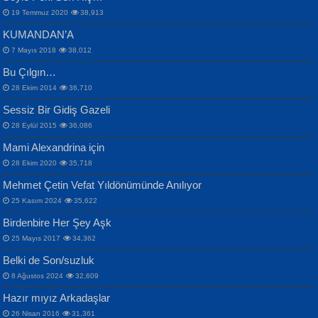
19 Temmuz 2020
38,913
KUMANDAN’A
7 Mayıs 2018
38,012
Bu Çılgın…
ERDEM BAYAZIT
28 Ekim 2014
36,710
Sana, Bana, Vatanıma, Ülkemin
İPEK ACAR SERT
Selahattin Yıldız
Sessiz Bir Gidiş Gazeli
İnsanlarına Dair...
Gazze’nin Şecaati, Ümmetin İmtihanı...
İdrakimle Üşürken...
28 Eylül 2015
36,086
Mami Alexandrina için
28 Ekim 2020
35,718
Mehmet Çetin Vefat Yıldönümünde Anılıyor
25 Kasım 2024
35,622
Birdenbire Her Şey Aşk
NAZIM HİKMET RAN
MAHMUT GÜRBÜZ
Songül Özel
25 Mayıs 2017
34,362
Bir Cezaevinde, Tecritteki Adamın
İbrahim Olmak ve Bitirebilmek...
Mahzen...
Mektupları...
Belki de Son/suzluk
8 Ağustos 2024
32,609
Hazır mıyız Arkadaşlar
26 Nisan 2016
31,361