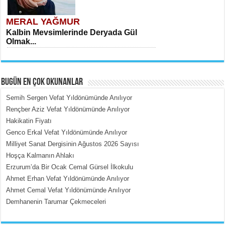
MERAL YAĞMUR
Kalbin Mevsimlerinde Deryada Gül
Olmak...
BUGÜN EN ÇOK OKUNANLAR
Semih Sergen Vefat Yıldönümünde Anılıyor
Rençber Aziz Vefat Yıldönümünde Anılıyor
Hakikatin Fiyatı
MEHMET ÇOBAN
Genco Erkal Vefat Yıldönümünde Anılıyor
İçerdeki Put Dışardaki Maskeler...
Milliyet Sanat Dergisinin Ağustos 2026 Sayısı
Hoşça Kalmanın Ahlakı
Erzurum’da Bir Ocak Cemal Gürsel İlkokulu
Ahmet Erhan Vefat Yıldönümünde Anılıyor
Ahmet Cemal Vefat Yıldönümünde Anılıyor
Demhanenin Tarumar Çekmeceleri
EMİNE CUMA