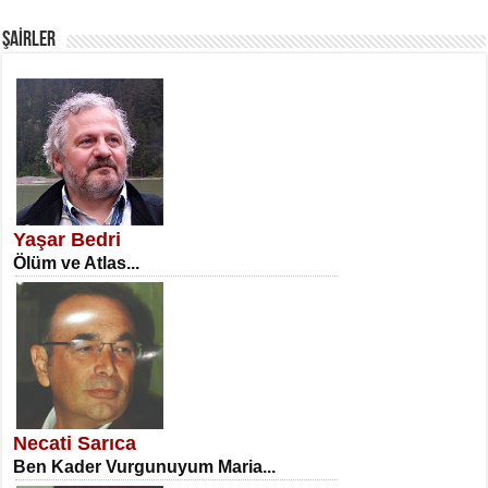
Fanatizm Çıkmazı...
ŞAİRLER
SATILMIŞ ÜMİT ÇETİNKAYA
Erkenlik...
Yaşar Bedri
Ölüm ve Atlas...
NECLA DİLEK ARSLAN
Öğretmenler Günü Mahkemesi...
Necati Sarıca
Ben Kader Vurgunuyum Maria...