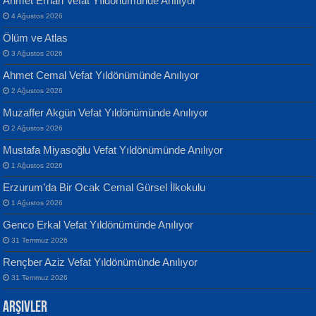
Ahmet Erhan Vefat Yıldönümünde Anılıyor
4 Ağustos 2026
Ölüm ve Atlas
3 Ağustos 2026
Ahmet Cemal Vefat Yıldönümünde Anılıyor
Banu Sancak
ATİLLA ÖZEN
2 Ağustos 2026
Defterimden İçeri...
Sultan Olmadan Önce Eyüp...
Muzaffer Akgün Vefat Yıldönümünde Anılıyor
2 Ağustos 2026
Mustafa Miyasoğlu Vefat Yıldönümünde Anılıyor
1 Ağustos 2026
Erzurum’da Bir Ocak Cemal Gürsel İlkokulu
1 Ağustos 2026
İsmail Aydos
EKREM KARABABA
Genco Erkal Vefat Yıldönümünde Anılıyor
İnkisar...
Yaralı Şiir...
31 Temmuz 2026
Rençber Aziz Vefat Yıldönümünde Anılıyor
31 Temmuz 2026
Arşivler