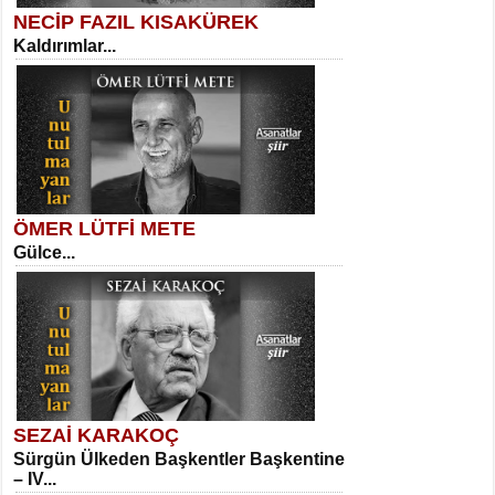
NECİP FAZIL KISAKÜREK
Kaldırımlar...
SELAHATTİN YILDIZ
İnsanın Zindanı...
Kadir Ünal
Ayağıma Dolanan Yokuş...
ÖMER LÜTFİ METE
Gülce...
MEHMET TAŞTAN
Vagon’da Bir Şairle...
Mehmet Çoban
Elmira...
SEZAİ KARAKOÇ
Sürgün Ülkeden Başkentler Başkentine
SITKI CANEY
– IV...
Oruçla Devrim ve Özgürlüğe…...
Suavi Kemal Yazgıç