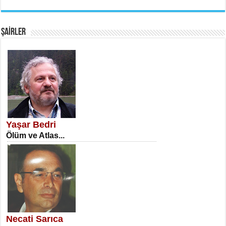
EMİNE CUMA
Fanatizm Çıkmazı...
ŞAİRLER
SATILMIŞ ÜMİT ÇETİNKAYA
Erkenlik...
Yaşar Bedri
Ölüm ve Atlas...
NECLA DİLEK ARSLAN
Öğretmenler Günü Mahkemesi...
Necati Sarıca