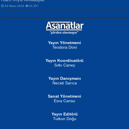
26 Nisan 2016
31,357
NURAN KÖSE BAYDAR
Neva Selçuk
Gün Güzeli...
Ben Deniz Değilim ki...
Yayın Yönetmeni
Teodora Doni
Yayın Koordinatörü
Sıtkı Caney
Yayın Danışmanı
MUSTAFA ORAL
Ahmet Aydın
Necati Sarıca
Şiir, Siyaseti Kaldırmıyor Tanpınar...
Helin...
Sanat Yönetmeni
Esra Cansu
Yayın Editörü
Tutkun Doğu