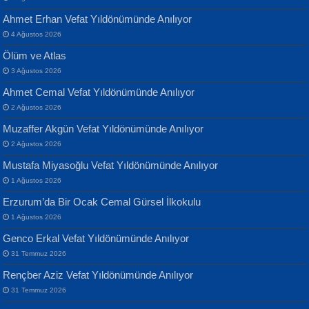
Ahmet Erhan Vefat Yıldönümünde Anılıyor
4 Ağustos 2026
Ölüm ve Atlas
3 Ağustos 2026
Ahmet Cemal Vefat Yıldönümünde Anılıyor
Banu Sancak
ATİLLA ÖZEN
2 Ağustos 2026
Defterimden İçeri...
Sultan Olmadan Önce Eyüp...
Muzaffer Akgün Vefat Yıldönümünde Anılıyor
2 Ağustos 2026
Mustafa Miyasoğlu Vefat Yıldönümünde Anılıyor
1 Ağustos 2026
Erzurum’da Bir Ocak Cemal Gürsel İlkokulu
1 Ağustos 2026
İsmail Aydos
EKREM KARABABA
Genco Erkal Vefat Yıldönümünde Anılıyor
İnkisar...
Yaralı Şiir...
31 Temmuz 2026
Rençber Aziz Vefat Yıldönümünde Anılıyor
31 Temmuz 2026