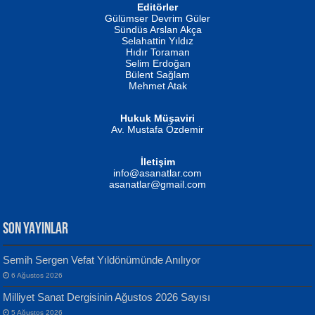
Editörler
İSMAİL OKUTAN
Gülümser Devrim Güler
Fatma Camcı
Erkeklerin Kahrolması Ne Demektir
Sündüs Arslan Akça
Evvel Zaman Tanrıçası...
Biliyor musunuz? ...
Selahattin Yıldız
Hıdır Toraman
Selim Erdoğan
Bülent Sağlam
Mehmet Atak
Hukuk Müşaviri
Av. Mustafa Özdemir
Mustafa Oral
NUHAN NEBİ ÇAM
İletişim
Yağmur Mangası...
Kaptan...
info@asanatlar.com
asanatlar@gmail.com
SON YAYINLAR
Semih Sergen Vefat Yıldönümünde Anılıyor
6 Ağustos 2026
Yılmaz Ekinci
MUSTAFA KELOĞLU
Milliyet Sanat Dergisinin Ağustos 2026 Sayısı
Geceye Söylenen...
Yarına İz Bırakmak...
5 Ağustos 2026