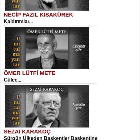
NECİP FAZIL KISAKÜREK
Kaldırımlar...
SELAHATTİN YILDIZ
İnsanın Zindanı...
Kadir Ünal
Ayağıma Dolanan Yokuş...
ÖMER LÜTFİ METE
Gülce...
MEHMET TAŞTAN
Vagon’da Bir Şairle...
Mehmet Çoban
Elmira...
SEZAİ KARAKOÇ
Sürgün Ülkeden Başkentler Başkentine
SITKI CANEY