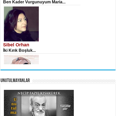
Ben Kader Vurgunuyum Maria...
İSA KARATEPE
Ekranlar Arasında Kaybolan İnsan...
Sibel Orhan
İki Kırık Boşluk...
UNUTULMAYANLAR
AHMET URFALI
Ömer Lütfi Mete’nin “Gülce” Şiirini
Tahlil Denemesi...
Meral Yağmur
Eski Bir Şiir...