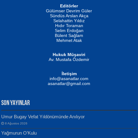
Editörler
İSMAİL OKUTAN
Gülümser Devrim Güler
Fatma Camcı
Erkeklerin Kahrolması Ne Demektir
Sündüs Arslan Akça
Evvel Zaman Tanrıçası...
Biliyor musunuz? ...
Selahattin Yıldız
Hıdır Toraman
Selim Erdoğan
Bülent Sağlam
Mehmet Atak
Hukuk Müşaviri
Av. Mustafa Özdemir
Mustafa Oral
NUHAN NEBİ ÇAM
İletişim
Yağmur Mangası...
Kaptan...
info@asanatlar.com
asanatlar@gmail.com
SON YAYINLAR
Umur Bugay Vefat Yıldönümünde Anılıyor
8 Ağustos 2026
Yılmaz Ekinci
MUSTAFA KELOĞLU
Yağmurun O’Kulu
Geceye Söylenen...
Yarına İz Bırakmak...