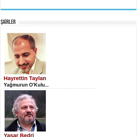
EMİNE CUMA
Fanatizm Çıkmazı...
ŞAİRLER
SATILMIŞ ÜMİT ÇETİNKAYA
Erkenlik...
Hayrettin Taylan
Yağmurun O’Kulu...
NECLA DİLEK ARSLAN
Öğretmenler Günü Mahkemesi...
Yaşar Bedri