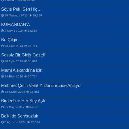
7 Aralık 2014
41,945
Samimiyet Nedir?...
Mescid-i Aksâ Üstüne Ay!...
Söyle Peki Sen Hiç…
19 Temmuz 2020
38,919
KUMANDAN’A
7 Mayıs 2018
38,019
Bu Çılgın…
ERDEM BAYAZIT
28 Ekim 2014
36,714
Sana, Bana, Vatanıma, Ülkemin
İPEK ACAR SERT
Selahattin Yıldız
Sessiz Bir Gidiş Gazeli
İnsanlarına Dair...
Gazze’nin Şecaati, Ümmetin İmtihanı...
İdrakimle Üşürken...
28 Eylül 2015
36,091
Mami Alexandrina için
28 Ekim 2020
35,724
Mehmet Çetin Vefat Yıldönümünde Anılıyor
25 Kasım 2024
35,661
Birdenbire Her Şey Aşk
NAZIM HİKMET RAN
MAHMUT GÜRBÜZ
Songül Özel
25 Mayıs 2017
34,367
Bir Cezaevinde, Tecritteki Adamın
İbrahim Olmak ve Bitirebilmek...
Mahzen...
Mektupları...
Belki de Son/suzluk
8 Ağustos 2024
32,634