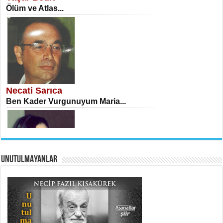
Ölüm ve Atlas...
İSA KARATEPE
Ekranlar Arasında Kaybolan İnsan...
Necati Sarıca
Ben Kader Vurgunuyum Maria...
UNUTULMAYANLAR
AHMET URFALI
Ömer Lütfi Mete’nin “Gülce” Şiirini
Tahlil Denemesi...
Sibel Orhan
İki Kırık Boşluk...