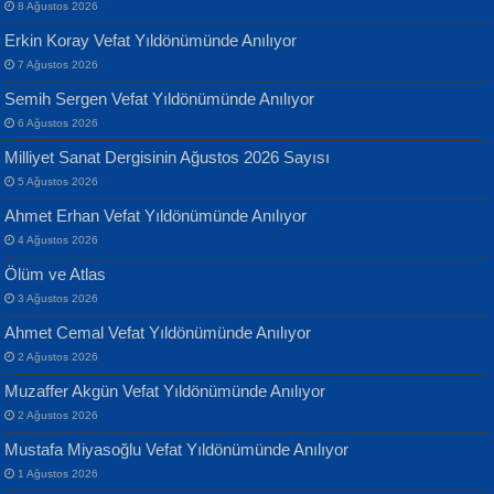
8 Ağustos 2026
Erkin Koray Vefat Yıldönümünde Anılıyor
7 Ağustos 2026
Semih Sergen Vefat Yıldönümünde Anılıyor
6 Ağustos 2026
Milliyet Sanat Dergisinin Ağustos 2026 Sayısı
Banu Sancak
ATİLLA ÖZEN
5 Ağustos 2026
Defterimden İçeri...
Sultan Olmadan Önce Eyüp...
Ahmet Erhan Vefat Yıldönümünde Anılıyor
4 Ağustos 2026
Ölüm ve Atlas
3 Ağustos 2026
Ahmet Cemal Vefat Yıldönümünde Anılıyor
2 Ağustos 2026
İsmail Aydos
EKREM KARABABA
Muzaffer Akgün Vefat Yıldönümünde Anılıyor
İnkisar...
Yaralı Şiir...
2 Ağustos 2026
Mustafa Miyasoğlu Vefat Yıldönümünde Anılıyor
1 Ağustos 2026