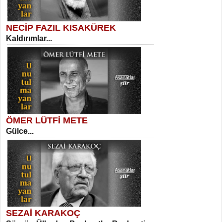
NECİP FAZIL KISAKÜREK
Kaldırımlar...
SELAHATTİN YILDIZ
İnsanın Zindanı...
Meral Yağmur
Eski Bir Şiir...
ÖMER LÜTFİ METE
Gülce...
MEHMET TAŞTAN
Vagon’da Bir Şairle...
Kadir Ünal
Ayağıma Dolanan Yokuş...
SEZAİ KARAKOÇ