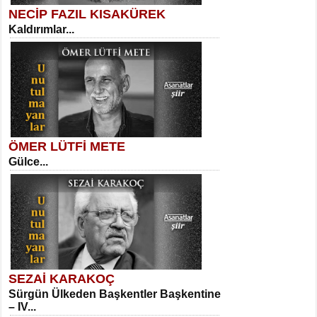
NECİP FAZIL KISAKÜREK
Kaldırımlar...
SELAHATTİN YILDIZ
İnsanın Zindanı...
Sibel Orhan
İki Kırık Boşluk...
ÖMER LÜTFİ METE
Gülce...
MEHMET TAŞTAN
Vagon’da Bir Şairle...
Meral Yağmur
Eski Bir Şiir...
SEZAİ KARAKOÇ
Sürgün Ülkeden Başkentler Başkentine
SITKI CANEY
– IV...
Oruçla Devrim ve Özgürlüğe…...
Kadir Ünal