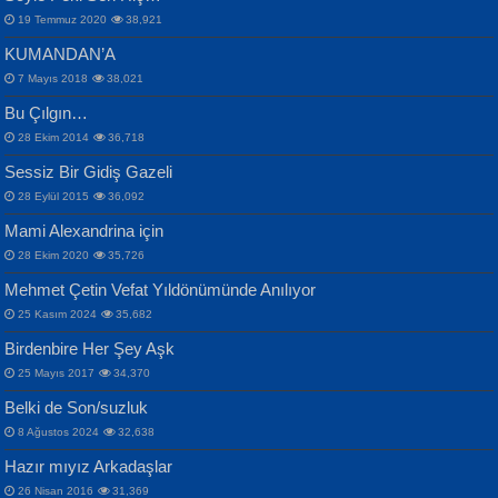
19 Temmuz 2020
38,921
KUMANDAN’A
7 Mayıs 2018
38,021
Bu Çılgın…
ERDEM BAYAZIT
28 Ekim 2014
36,718
Sana, Bana, Vatanıma, Ülkemin
İPEK ACAR SERT
Selahattin Yıldız
Sessiz Bir Gidiş Gazeli
İnsanlarına Dair...
Gazze’nin Şecaati, Ümmetin İmtihanı...
İdrakimle Üşürken...
28 Eylül 2015
36,092
Mami Alexandrina için
28 Ekim 2020
35,726
Mehmet Çetin Vefat Yıldönümünde Anılıyor
25 Kasım 2024
35,682
Birdenbire Her Şey Aşk
NAZIM HİKMET RAN
MAHMUT GÜRBÜZ
Songül Özel
25 Mayıs 2017
34,370
Bir Cezaevinde, Tecritteki Adamın
İbrahim Olmak ve Bitirebilmek...
Mahzen...
Mektupları...
Belki de Son/suzluk
8 Ağustos 2024
32,638
Hazır mıyız Arkadaşlar
26 Nisan 2016
31,369