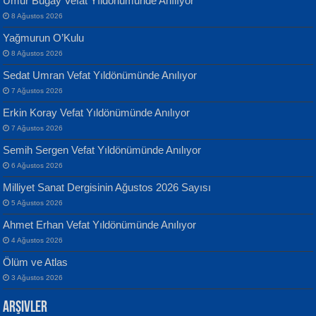
Umur Bugay Vefat Yıldönümünde Anılıyor
8 Ağustos 2026
Yağmurun O’Kulu
8 Ağustos 2026
Sedat Umran Vefat Yıldönümünde Anılıyor
Banu Sancak
ATİLLA ÖZEN
7 Ağustos 2026
Defterimden İçeri...
Sultan Olmadan Önce Eyüp...
Erkin Koray Vefat Yıldönümünde Anılıyor
7 Ağustos 2026
Semih Sergen Vefat Yıldönümünde Anılıyor
6 Ağustos 2026
Milliyet Sanat Dergisinin Ağustos 2026 Sayısı
5 Ağustos 2026
İsmail Aydos
EKREM KARABABA
Ahmet Erhan Vefat Yıldönümünde Anılıyor
İnkisar...
Yaralı Şiir...
4 Ağustos 2026
Ölüm ve Atlas
3 Ağustos 2026
Arşivler