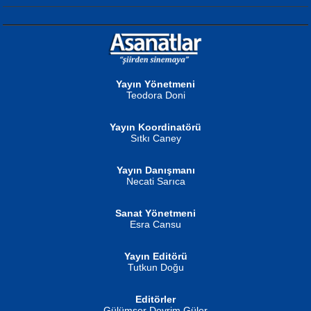
NURAN KÖSE BAYDAR
Neva Selçuk
Gün Güzeli...
Ben Deniz Değilim ki...
Yayın Yönetmeni
Teodora Doni
Yayın Koordinatörü
Sıtkı Caney
Yayın Danışmanı
MUSTAFA ORAL
Ahmet Aydın
Necati Sarıca
Şiir, Siyaseti Kaldırmıyor Tanpınar...
Helin...
Sanat Yönetmeni
Esra Cansu
Yayın Editörü
Tutkun Doğu
Editörler
İSMAİL OKUTAN
Gülümser Devrim Güler