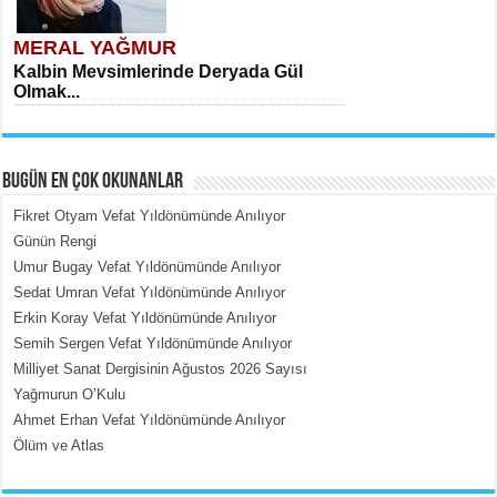
MERAL YAĞMUR
Kalbin Mevsimlerinde Deryada Gül
Olmak...
BUGÜN EN ÇOK OKUNANLAR
Fikret Otyam Vefat Yıldönümünde Anılıyor
Günün Rengi
Umur Bugay Vefat Yıldönümünde Anılıyor
MEHMET ÇOBAN
Sedat Umran Vefat Yıldönümünde Anılıyor
İçerdeki Put Dışardaki Maskeler...
Erkin Koray Vefat Yıldönümünde Anılıyor
Semih Sergen Vefat Yıldönümünde Anılıyor
Milliyet Sanat Dergisinin Ağustos 2026 Sayısı
Yağmurun O’Kulu
Ahmet Erhan Vefat Yıldönümünde Anılıyor
Ölüm ve Atlas
EMİNE CUMA