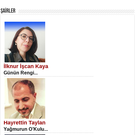
Fanatizm Çıkmazı...
ŞAİRLER
SATILMIŞ ÜMİT ÇETİNKAYA
Erkenlik...
İlknur İşcan Kaya
Günün Rengi...
NECLA DİLEK ARSLAN
Öğretmenler Günü Mahkemesi...
Hayrettin Taylan
Yağmurun O’Kulu...