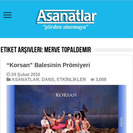
Etiket Arşivleri:
Merve Topaldemir
“Korsan” Balesinin Prömiyeri
24 Şubat 2016
ASANATLAR
,
DANS
,
ETKİNLİKLER
3,008