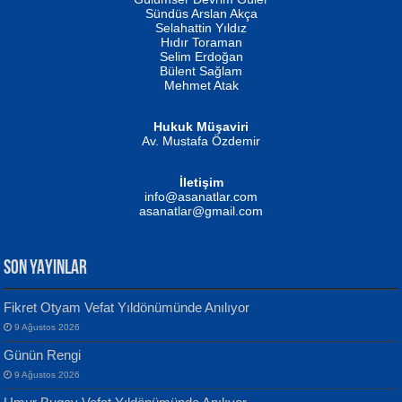
Fatma Camcı
Erkeklerin Kahrolması Ne Demektir
Sündüs Arslan Akça
Evvel Zaman Tanrıçası...
Biliyor musunuz? ...
Selahattin Yıldız
Hıdır Toraman
Selim Erdoğan
Bülent Sağlam
Mehmet Atak
Hukuk Müşaviri
Av. Mustafa Özdemir
Mustafa Oral
NUHAN NEBİ ÇAM
İletişim
Yağmur Mangası...
Kaptan...
info@asanatlar.com
asanatlar@gmail.com
SON YAYINLAR
Fikret Otyam Vefat Yıldönümünde Anılıyor
9 Ağustos 2026
Yılmaz Ekinci
MUSTAFA KELOĞLU
Günün Rengi
Geceye Söylenen...
Yarına İz Bırakmak...
9 Ağustos 2026