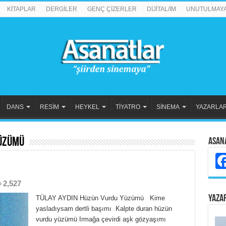
KİTAPLAR
DERGİLER
GENÇ ÇİZERLER
DİJİTAL/İM
UNUTULMAY
DANS
RESİM
HEYKEL
TİYATRO
SİNEMA
YAZARLA
üzümü
Asan
2,527
YAZA
TÜLAY AYDIN Hüzün Vurdu Yüzümü Kime
yasladıysam dertli başımı Kalpte duran hüzün
vurdu yüzümü Irmağa çevirdi aşk gözyaşımı