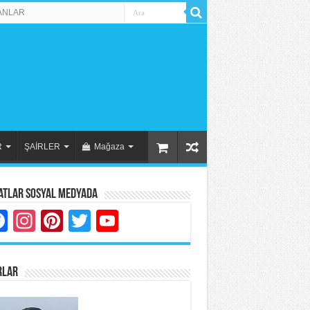
ANLAR
R
ŞAİRLER
Mağaza
atlar Sosyal Medyada
Facebook
Instagram
Pinterest
Twitter
YouTube
RLAR