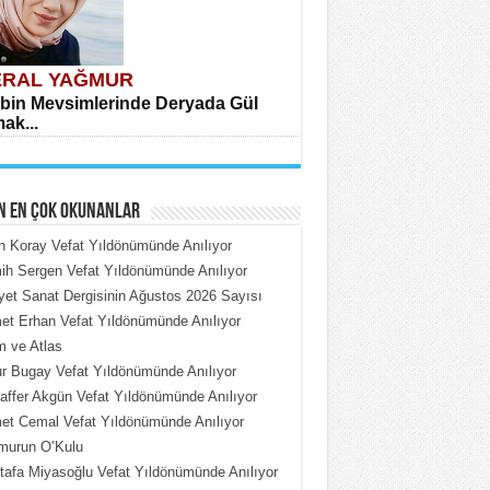
RAL YAĞMUR
bin Mevsimlerinde Deryada Gül
ak...
N EN ÇOK OKUNANLAR
n Koray Vefat Yıldönümünde Anılıyor
h Sergen Vefat Yıldönümünde Anılıyor
iyet Sanat Dergisinin Ağustos 2026 Sayısı
HMET ÇOBAN
t Erhan Vefat Yıldönümünde Anılıyor
rdeki Put Dışardaki Maskeler...
 ve Atlas
 Bugay Vefat Yıldönümünde Anılıyor
ffer Akgün Vefat Yıldönümünde Anılıyor
t Cemal Vefat Yıldönümünde Anılıyor
murun O’Kulu
afa Miyasoğlu Vefat Yıldönümünde Anılıyor