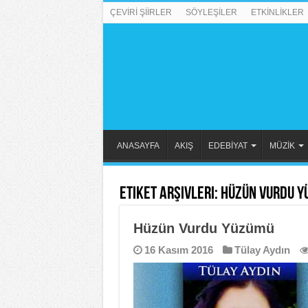
ÇEVİRİ ŞİİRLER
SÖYLEŞİLER
ETKİNLİKLER
ANASAYFA
AKIŞ
EDEBİYAT
MÜZİK
Etiket Arşivleri:
Hüzün Vurdu Y
Hüzün Vurdu Yüzümü
16 Kasım 2016
Tülay Aydın