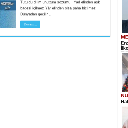
Tutuldu dilim unuttum sözümü Yad elinden aşk
badesi içilmez Yâr elinden olsa paha biçilmez
Dünyadan geçilir …
Devamı...
ME
Erz
İlk
NU
Hak