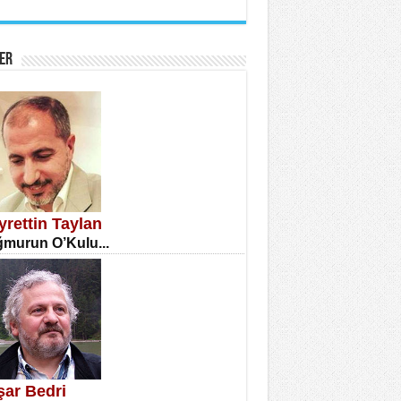
İNE CUMA
atizm Çıkmazı...
ER
TILMIŞ ÜMİT ÇETİNKAYA
enlik...
yrettin Taylan
murun O’Kulu...
CLA DİLEK ARSLAN
etmenler Günü Mahkemesi...
şar Bedri