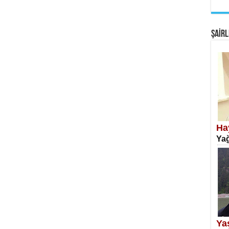
EM
Fan
ŞAİRL
SA
Erk
Ha
Yağ
NE
Öğr
Ya