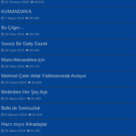
19 Temmuz 2020
38,910
KUMANDAN’A
7 Mayıs 2018
38,009
Bu Çılgın…
ERDEM BAYAZIT
28 Ekim 2014
36,706
Sana, Bana, Vatanıma, Ülkemin
İPEK ACAR SERT
Selahattin Yıldız
Sessiz Bir Gidiş Gazeli
İnsanlarına Dair...
Gazze’nin Şecaati, Ümmetin İmtihanı...
İdrakimle Üşürken...
28 Eylül 2015
36,083
Mami Alexandrina için
28 Ekim 2020
35,715
Mehmet Çetin Vefat Yıldönümünde Anılıyor
25 Kasım 2024
35,609
Birdenbire Her Şey Aşk
NAZIM HİKMET RAN
MAHMUT GÜRBÜZ
Songül Özel
25 Mayıs 2017
34,360
Bir Cezaevinde, Tecritteki Adamın
İbrahim Olmak ve Bitirebilmek...
Mahzen...
Mektupları...
Belki de Son/suzluk
8 Ağustos 2024
32,605
Hazır mıyız Arkadaşlar
26 Nisan 2016
31,357