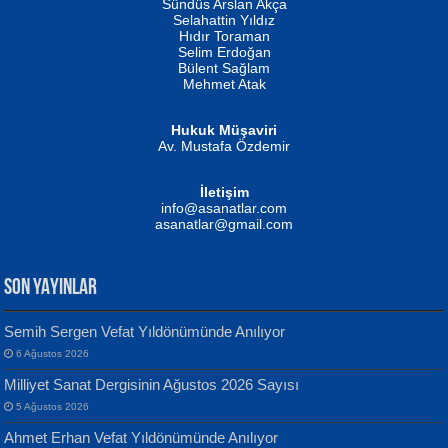
Erkeklerin Kahrolması Ne Demektir
Sündüs Arslan Akça
Evvel Zaman Tanrıçası...
Biliyor musunuz? ...
Selahattin Yıldız
Hıdır Toraman
Selim Erdoğan
Bülent Sağlam
Mehmet Atak
Hukuk Müşaviri
Av. Mustafa Özdemir
Mustafa Oral
NUHAN NEBİ ÇAM
İletişim
Yağmur Mangası...
Kaptan...
info@asanatlar.com
asanatlar@gmail.com
SON YAYINLAR
Semih Sergen Vefat Yıldönümünde Anılıyor
6 Ağustos 2026
Yılmaz Ekinci
MUSTAFA KELOĞLU
Milliyet Sanat Dergisinin Ağustos 2026 Sayısı
Geceye Söylenen...
Yarına İz Bırakmak...
5 Ağustos 2026
Ahmet Erhan Vefat Yıldönümünde Anılıyor