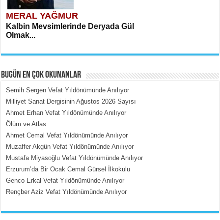
MERAL YAĞMUR
Kalbin Mevsimlerinde Deryada Gül
Olmak...
BUGÜN EN ÇOK OKUNANLAR
Semih Sergen Vefat Yıldönümünde Anılıyor
Milliyet Sanat Dergisinin Ağustos 2026 Sayısı
Ahmet Erhan Vefat Yıldönümünde Anılıyor
MEHMET ÇOBAN
Ölüm ve Atlas
İçerdeki Put Dışardaki Maskeler...
Ahmet Cemal Vefat Yıldönümünde Anılıyor
Muzaffer Akgün Vefat Yıldönümünde Anılıyor
Mustafa Miyasoğlu Vefat Yıldönümünde Anılıyor
Erzurum’da Bir Ocak Cemal Gürsel İlkokulu
Genco Erkal Vefat Yıldönümünde Anılıyor
Rençber Aziz Vefat Yıldönümünde Anılıyor
EMİNE CUMA
Fanatizm Çıkmazı...