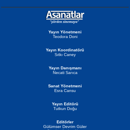
NURAN KÖSE BAYDAR
Neva Selçuk
Gün Güzeli...
Ben Deniz Değilim ki...
Yayın Yönetmeni
Teodora Doni
Yayın Koordinatörü
Sıtkı Caney
Yayın Danışmanı
MUSTAFA ORAL
Ahmet Aydın
Necati Sarıca
Şiir, Siyaseti Kaldırmıyor Tanpınar...
Helin...
Sanat Yönetmeni
Esra Cansu
Yayın Editörü
Tutkun Doğu
Editörler
İSMAİL OKUTAN
Gülümser Devrim Güler
Fatma Camcı