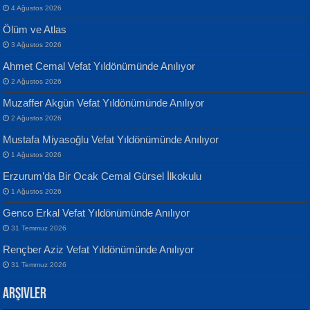
4 Ağustos 2026
Ölüm ve Atlas
3 Ağustos 2026
Ahmet Cemal Vefat Yıldönümünde Anılıyor
Banu Sancak
ATİLLA ÖZEN
2 Ağustos 2026
Defterimden İçeri...
Sultan Olmadan Önce Eyüp...
Muzaffer Akgün Vefat Yıldönümünde Anılıyor
2 Ağustos 2026
Mustafa Miyasoğlu Vefat Yıldönümünde Anılıyor
1 Ağustos 2026
Erzurum’da Bir Ocak Cemal Gürsel İlkokulu
1 Ağustos 2026
İsmail Aydos
EKREM KARABABA
Genco Erkal Vefat Yıldönümünde Anılıyor
İnkisar...
Yaralı Şiir...
31 Temmuz 2026
Rençber Aziz Vefat Yıldönümünde Anılıyor
31 Temmuz 2026
Arşivler