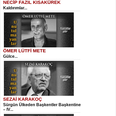
NECİP FAZIL KISAKÜREK
Kaldırımlar...
SELAHATTİN YILDIZ
İnsanın Zindanı...
Kadir Ünal
Ayağıma Dolanan Yokuş...
ÖMER LÜTFİ METE
Gülce...
MEHMET TAŞTAN
Vagon’da Bir Şairle...
Mehmet Çoban
Elmira...
SEZAİ KARAKOÇ
Sürgün Ülkeden Başkentler Başkentine
SITKI CANEY
– IV...
Oruçla Devrim ve Özgürlüğe…...
Suavi Kemal Yazgıç