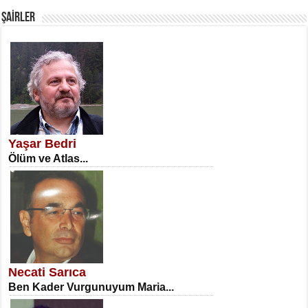
ŞAİRLER
SATILMIŞ ÜMİT ÇETİNKAYA
Erkenlik...
Yaşar Bedri
Ölüm ve Atlas...
NECLA DİLEK ARSLAN
Öğretmenler Günü Mahkemesi...
Necati Sarıca
Ben Kader Vurgunuyum Maria...