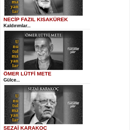
NECİP FAZIL KISAKÜREK
Kaldırımlar...
SELAHATTİN YILDIZ
İnsanın Zindanı...
Kadir Ünal
Ayağıma Dolanan Yokuş...
ÖMER LÜTFİ METE
Gülce...
MEHMET TAŞTAN
Vagon’da Bir Şairle...
Mehmet Çoban
Elmira...
SEZAİ KARAKOÇ