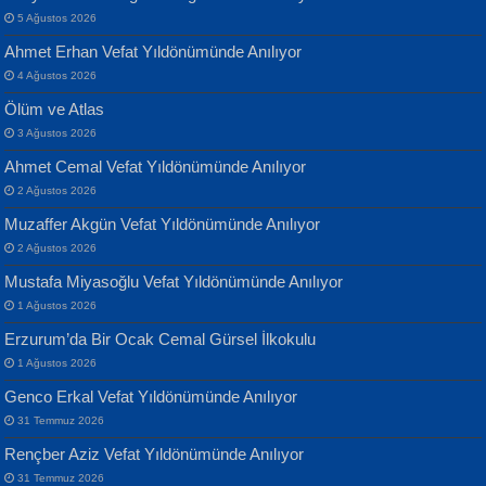
Yarına İz Bırakmak...
5 Ağustos 2026
Ahmet Erhan Vefat Yıldönümünde Anılıyor
4 Ağustos 2026
Ölüm ve Atlas
3 Ağustos 2026
Ahmet Cemal Vefat Yıldönümünde Anılıyor
Banu Sancak
ATİLLA ÖZEN
2 Ağustos 2026
Defterimden İçeri...
Sultan Olmadan Önce Eyüp...
Muzaffer Akgün Vefat Yıldönümünde Anılıyor
2 Ağustos 2026
Mustafa Miyasoğlu Vefat Yıldönümünde Anılıyor
1 Ağustos 2026
Erzurum’da Bir Ocak Cemal Gürsel İlkokulu
1 Ağustos 2026
İsmail Aydos
EKREM KARABABA
Genco Erkal Vefat Yıldönümünde Anılıyor
İnkisar...
Yaralı Şiir...
31 Temmuz 2026
Rençber Aziz Vefat Yıldönümünde Anılıyor
31 Temmuz 2026