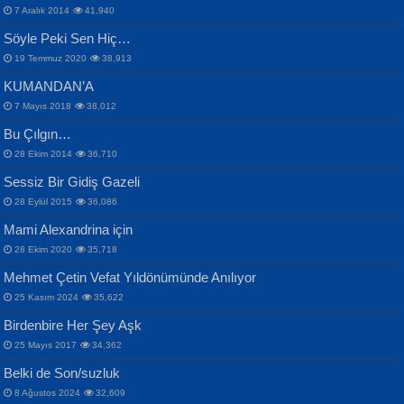
Bülent Sağlam
7 Aralık 2014
41,940
Samimiyet Nedir?...
Mescid-i Aksâ Üstüne Ay!...
Söyle Peki Sen Hiç…
19 Temmuz 2020
38,913
KUMANDAN’A
7 Mayıs 2018
38,012
Bu Çılgın…
ERDEM BAYAZIT
28 Ekim 2014
36,710
Sana, Bana, Vatanıma, Ülkemin
İPEK ACAR SERT
Selahattin Yıldız
Sessiz Bir Gidiş Gazeli
İnsanlarına Dair...
Gazze’nin Şecaati, Ümmetin İmtihanı...
İdrakimle Üşürken...
28 Eylül 2015
36,086
Mami Alexandrina için
28 Ekim 2020
35,718
Mehmet Çetin Vefat Yıldönümünde Anılıyor
25 Kasım 2024
35,622
Birdenbire Her Şey Aşk
NAZIM HİKMET RAN
MAHMUT GÜRBÜZ
Songül Özel
25 Mayıs 2017
34,362
Bir Cezaevinde, Tecritteki Adamın
İbrahim Olmak ve Bitirebilmek...
Mahzen...
Mektupları...
Belki de Son/suzluk
8 Ağustos 2024
32,609