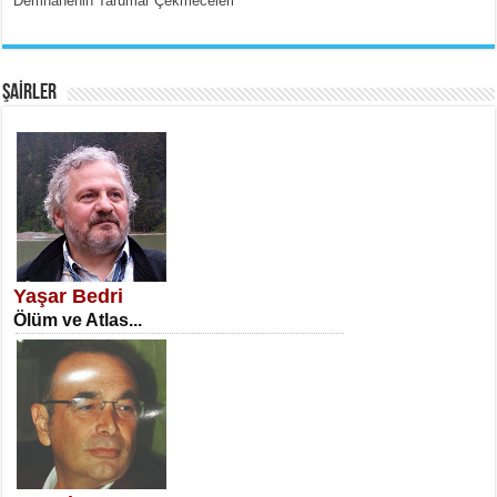
Demhanenin Tarumar Çekmeceleri
EMİNE CUMA
Fanatizm Çıkmazı...
ŞAİRLER
SATILMIŞ ÜMİT ÇETİNKAYA
Erkenlik...
Yaşar Bedri
Ölüm ve Atlas...
NECLA DİLEK ARSLAN
Öğretmenler Günü Mahkemesi...