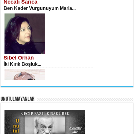
Necati Sarıca
Ben Kader Vurgunuyum Maria...
İSA KARATEPE
Ekranlar Arasında Kaybolan İnsan...
Sibel Orhan
İki Kırık Boşluk...
UNUTULMAYANLAR
AHMET URFALI
Ömer Lütfi Mete’nin “Gülce” Şiirini
Tahlil Denemesi...
Meral Yağmur
Eski Bir Şiir...