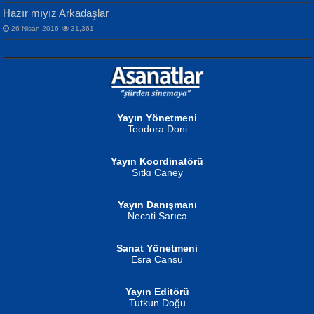
Hazır mıyız Arkadaşlar
26 Nisan 2016
31,361
NURAN KÖSE BAYDAR
Neva Selçuk
Gün Güzeli...
Ben Deniz Değilim ki...
Yayın Yönetmeni
Teodora Doni
Yayın Koordinatörü
Sıtkı Caney
Yayın Danışmanı
MUSTAFA ORAL
Ahmet Aydın
Necati Sarıca
Şiir, Siyaseti Kaldırmıyor Tanpınar...
Helin...
Sanat Yönetmeni
Esra Cansu
Yayın Editörü
Tutkun Doğu