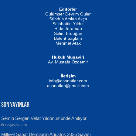
Editörler
İSMAİL OKUTAN
Gülümser Devrim Güler
Fatma Camcı
Erkeklerin Kahrolması Ne Demektir
Sündüs Arslan Akça
Evvel Zaman Tanrıçası...
Biliyor musunuz? ...
Selahattin Yıldız
Hıdır Toraman
Selim Erdoğan
Bülent Sağlam
Mehmet Atak
Hukuk Müşaviri
Av. Mustafa Özdemir
Mustafa Oral
NUHAN NEBİ ÇAM
İletişim
Yağmur Mangası...
Kaptan...
info@asanatlar.com
asanatlar@gmail.com
SON YAYINLAR
Semih Sergen Vefat Yıldönümünde Anılıyor
6 Ağustos 2026
Yılmaz Ekinci
MUSTAFA KELOĞLU
Milliyet Sanat Dergisinin Ağustos 2026 Sayısı
Geceye Söylenen...