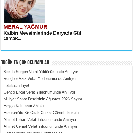
MERAL YAĞMUR
Kalbin Mevsimlerinde Deryada Gül
Olmak...
BUGÜN EN ÇOK OKUNANLAR
Semih Sergen Vefat Yıldönümünde Anılıyor
Rençber Aziz Vefat Yıldönümünde Anılıyor
Hakikatin Fiyatı
MEHMET ÇOBAN
Genco Erkal Vefat Yıldönümünde Anılıyor
İçerdeki Put Dışardaki Maskeler...
Milliyet Sanat Dergisinin Ağustos 2026 Sayısı
Hoşça Kalmanın Ahlakı
Erzurum’da Bir Ocak Cemal Gürsel İlkokulu
Ahmet Erhan Vefat Yıldönümünde Anılıyor
Ahmet Cemal Vefat Yıldönümünde Anılıyor