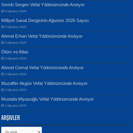
Semih Sergen Vefat Yıldönümünde Anılıyor
6 Ağustos 2026
Milliyet Sanat Dergisinin Ağustos 2026 Sayısı
Banu Sancak
ATİLLA ÖZEN
5 Ağustos 2026
Defterimden İçeri...
Sultan Olmadan Önce Eyüp...
Ahmet Erhan Vefat Yıldönümünde Anılıyor
4 Ağustos 2026
Ölüm ve Atlas
3 Ağustos 2026
Ahmet Cemal Vefat Yıldönümünde Anılıyor
2 Ağustos 2026
İsmail Aydos
EKREM KARABABA
Muzaffer Akgün Vefat Yıldönümünde Anılıyor
İnkisar...
Yaralı Şiir...
2 Ağustos 2026
Mustafa Miyasoğlu Vefat Yıldönümünde Anılıyor
1 Ağustos 2026
Arşivler
Arşivler