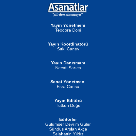
NURAN KÖSE BAYDAR
Neva Selçuk
Gün Güzeli...
Ben Deniz Değilim ki...
Yayın Yönetmeni
Teodora Doni
Yayın Koordinatörü
Sıtkı Caney
Yayın Danışmanı
MUSTAFA ORAL
Ahmet Aydın
Necati Sarıca
Şiir, Siyaseti Kaldırmıyor Tanpınar...
Helin...
Sanat Yönetmeni
Esra Cansu
Yayın Editörü
Tutkun Doğu
Editörler
İSMAİL OKUTAN
Gülümser Devrim Güler
Fatma Camcı
Erkeklerin Kahrolması Ne Demektir
Sündüs Arslan Akça
Evvel Zaman Tanrıçası...
Biliyor musunuz? ...
Selahattin Yıldız