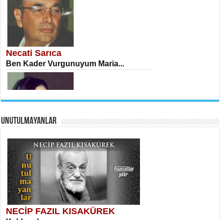
İSA KARATEPE
Ekranlar Arasında Kaybolan İnsan...
Necati Sarıca
Ben Kader Vurgunuyum Maria...
UNUTULMAYANLAR
AHMET URFALI
Ömer Lütfi Mete’nin “Gülce” Şiirini
Tahlil Denemesi...
Sibel Orhan
İki Kırık Boşluk...
NECİP FAZIL KISAKÜREK