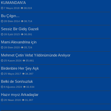
KUMANDAN’A
7 Mayıs 2018
38,019
Bu Çılgın…
ERDEM BAYAZIT
28 Ekim 2014
36,714
Sana, Bana, Vatanıma, Ülkemin
İPEK ACAR SERT
Selahattin Yıldız
Sessiz Bir Gidiş Gazeli
İnsanlarına Dair...
Gazze’nin Şecaati, Ümmetin İmtihanı...
İdrakimle Üşürken...
28 Eylül 2015
36,091
Mami Alexandrina için
28 Ekim 2020
35,724
Mehmet Çetin Vefat Yıldönümünde Anılıyor
25 Kasım 2024
35,661
Birdenbire Her Şey Aşk
NAZIM HİKMET RAN
MAHMUT GÜRBÜZ
Songül Özel
25 Mayıs 2017
34,367
Bir Cezaevinde, Tecritteki Adamın
İbrahim Olmak ve Bitirebilmek...
Mahzen...
Mektupları...
Belki de Son/suzluk
8 Ağustos 2024
32,634
Hazır mıyız Arkadaşlar
26 Nisan 2016
31,367