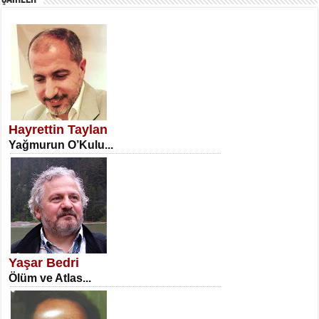
SATILMIŞ ÜMİT ÇETİNKAYA
Erkenlik...
Hayrettin Taylan
Yağmurun O’Kulu...
NECLA DİLEK ARSLAN
Öğretmenler Günü Mahkemesi...
Yaşar Bedri
Ölüm ve Atlas...