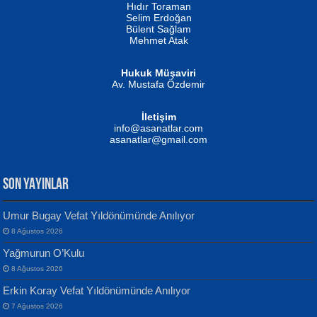
Hıdır Toraman
Selim Erdoğan
Bülent Sağlam
Mehmet Atak
Hukuk Müşaviri
Av. Mustafa Özdemir
Mustafa Oral
NUHAN NEBİ ÇAM
İletişim
Yağmur Mangası...
Kaptan...
info@asanatlar.com
asanatlar@gmail.com
SON YAYINLAR
Umur Bugay Vefat Yıldönümünde Anılıyor
8 Ağustos 2026
Yılmaz Ekinci
MUSTAFA KELOĞLU
Yağmurun O’Kulu
Geceye Söylenen...
Yarına İz Bırakmak...
8 Ağustos 2026
Erkin Koray Vefat Yıldönümünde Anılıyor
7 Ağustos 2026