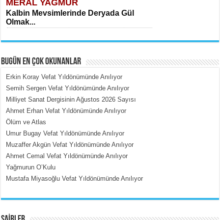
MERAL YAĞMUR
Kalbin Mevsimlerinde Deryada Gül
Olmak...
BUGÜN EN ÇOK OKUNANLAR
Erkin Koray Vefat Yıldönümünde Anılıyor
Semih Sergen Vefat Yıldönümünde Anılıyor
Milliyet Sanat Dergisinin Ağustos 2026 Sayısı
MEHMET ÇOBAN
Ahmet Erhan Vefat Yıldönümünde Anılıyor
İçerdeki Put Dışardaki Maskeler...
Ölüm ve Atlas
Umur Bugay Vefat Yıldönümünde Anılıyor
Muzaffer Akgün Vefat Yıldönümünde Anılıyor
Ahmet Cemal Vefat Yıldönümünde Anılıyor
Yağmurun O’Kulu
Mustafa Miyasoğlu Vefat Yıldönümünde Anılıyor
EMİNE CUMA
Fanatizm Çıkmazı...
ŞAİRLER