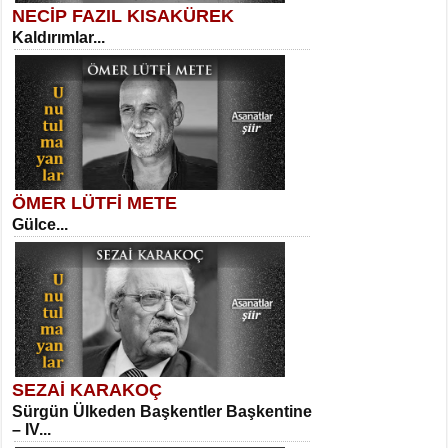
NECİP FAZIL KISAKÜREK
Kaldırımlar...
SELAHATTİN YILDIZ
İnsanın Zindanı...
Kadir Ünal
Ayağıma Dolanan Yokuş...
ÖMER LÜTFİ METE
Gülce...
MEHMET TAŞTAN
Vagon’da Bir Şairle...
Mehmet Çoban
Elmira...
SEZAİ KARAKOÇ
Sürgün Ülkeden Başkentler Başkentine
SITKI CANEY
– IV...
Oruçla Devrim ve Özgürlüğe…...
Suavi Kemal Yazgıç