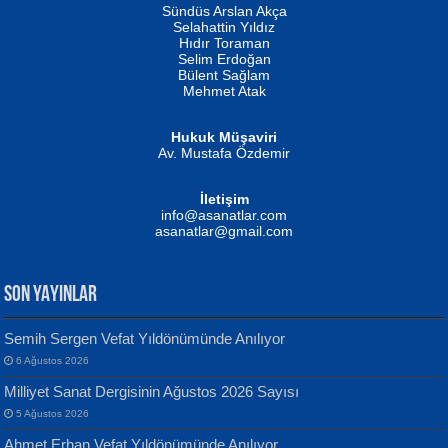
Erkeklerin Kahrolması Ne Demektir
Sündüs Arslan Akça
Evvel Zaman Tanrıçası...
Biliyor musunuz? ...
Selahattin Yıldız
Hıdır Toraman
Selim Erdoğan
Bülent Sağlam
Mehmet Atak
Hukuk Müşaviri
Av. Mustafa Özdemir
Mustafa Oral
NUHAN NEBİ ÇAM
İletişim
Yağmur Mangası...
Kaptan...
info@asanatlar.com
asanatlar@gmail.com
SON YAYINLAR
Semih Sergen Vefat Yıldönümünde Anılıyor
6 Ağustos 2026
Yılmaz Ekinci
MUSTAFA KELOĞLU
Milliyet Sanat Dergisinin Ağustos 2026 Sayısı
Geceye Söylenen...
Yarına İz Bırakmak...
5 Ağustos 2026
Ahmet Erhan Vefat Yıldönümünde Anılıyor