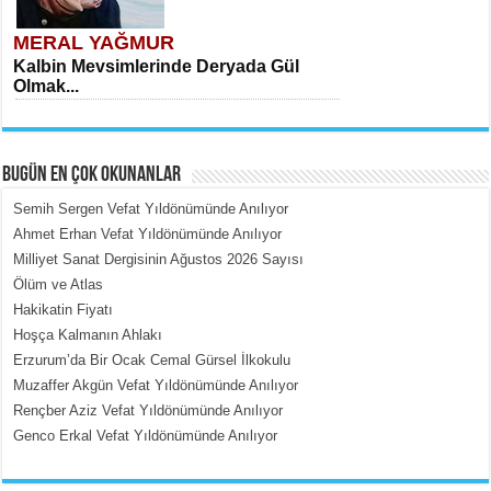
MERAL YAĞMUR
Kalbin Mevsimlerinde Deryada Gül
Olmak...
BUGÜN EN ÇOK OKUNANLAR
Semih Sergen Vefat Yıldönümünde Anılıyor
Ahmet Erhan Vefat Yıldönümünde Anılıyor
Milliyet Sanat Dergisinin Ağustos 2026 Sayısı
MEHMET ÇOBAN
Ölüm ve Atlas
İçerdeki Put Dışardaki Maskeler...
Hakikatin Fiyatı
Hoşça Kalmanın Ahlakı
Erzurum’da Bir Ocak Cemal Gürsel İlkokulu
Muzaffer Akgün Vefat Yıldönümünde Anılıyor
Rençber Aziz Vefat Yıldönümünde Anılıyor
Genco Erkal Vefat Yıldönümünde Anılıyor
EMİNE CUMA