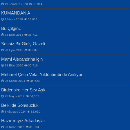
19 Temmuz 2020
38,914
KUMANDAN’A
7 Mayıs 2018
38,013
Bu Çılgın…
ERDEM BAYAZIT
28 Ekim 2014
36,711
Sana, Bana, Vatanıma, Ülkemin
İPEK ACAR SERT
Selahattin Yıldız
Sessiz Bir Gidiş Gazeli
İnsanlarına Dair...
Gazze’nin Şecaati, Ümmetin İmtihanı...
İdrakimle Üşürken...
28 Eylül 2015
36,087
Mami Alexandrina için
28 Ekim 2020
35,719
Mehmet Çetin Vefat Yıldönümünde Anılıyor
25 Kasım 2024
35,624
Birdenbire Her Şey Aşk
NAZIM HİKMET RAN
MAHMUT GÜRBÜZ
Songül Özel
25 Mayıs 2017
34,363
Bir Cezaevinde, Tecritteki Adamın
İbrahim Olmak ve Bitirebilmek...
Mahzen...
Mektupları...
Belki de Son/suzluk
8 Ağustos 2024
32,610
Hazır mıyız Arkadaşlar
26 Nisan 2016
31,363