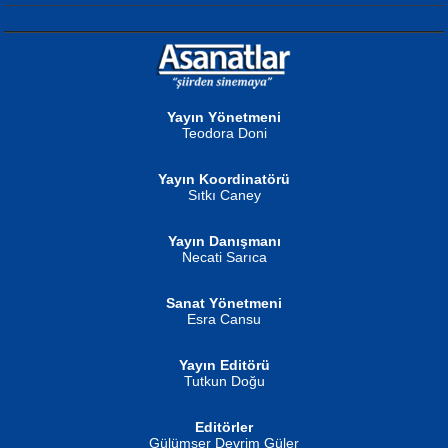
NURAN KÖSE BAYDAR
Neva Selçuk
Gün Güzeli...
Ben Deniz Değilim ki...
Yayın Yönetmeni
Teodora Doni
Yayın Koordinatörü
Sıtkı Caney
Yayın Danışmanı
MUSTAFA ORAL
Ahmet Aydın
Necati Sarıca
Şiir, Siyaseti Kaldırmıyor Tanpınar...
Helin...
Sanat Yönetmeni
Esra Cansu
Yayın Editörü
Tutkun Doğu
Editörler
İSMAİL OKUTAN
Gülümser Devrim Güler
Fatma Camcı