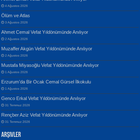
4 Ağustos 2026
Ölüm ve Atlas
3 Ağustos 2026
Ahmet Cemal Vefat Yıldönümünde Anılıyor
Banu Sancak
ATİLLA ÖZEN
2 Ağustos 2026
Defterimden İçeri...
Sultan Olmadan Önce Eyüp...
Muzaffer Akgün Vefat Yıldönümünde Anılıyor
2 Ağustos 2026
Mustafa Miyasoğlu Vefat Yıldönümünde Anılıyor
1 Ağustos 2026
Erzurum’da Bir Ocak Cemal Gürsel İlkokulu
1 Ağustos 2026
İsmail Aydos
EKREM KARABABA
Genco Erkal Vefat Yıldönümünde Anılıyor
İnkisar...
Yaralı Şiir...
31 Temmuz 2026
Rençber Aziz Vefat Yıldönümünde Anılıyor
31 Temmuz 2026
Arşivler