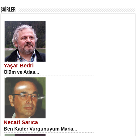
Fanatizm Çıkmazı...
ŞAİRLER
SATILMIŞ ÜMİT ÇETİNKAYA
Erkenlik...
Yaşar Bedri
Ölüm ve Atlas...
NECLA DİLEK ARSLAN
Öğretmenler Günü Mahkemesi...
Necati Sarıca
Ben Kader Vurgunuyum Maria...