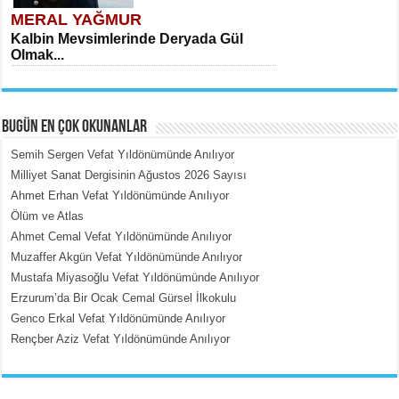
MERAL YAĞMUR
Kalbin Mevsimlerinde Deryada Gül
Olmak...
BUGÜN EN ÇOK OKUNANLAR
Semih Sergen Vefat Yıldönümünde Anılıyor
Milliyet Sanat Dergisinin Ağustos 2026 Sayısı
Ahmet Erhan Vefat Yıldönümünde Anılıyor
MEHMET ÇOBAN
Ölüm ve Atlas
İçerdeki Put Dışardaki Maskeler...
Ahmet Cemal Vefat Yıldönümünde Anılıyor
Muzaffer Akgün Vefat Yıldönümünde Anılıyor
Mustafa Miyasoğlu Vefat Yıldönümünde Anılıyor
Erzurum’da Bir Ocak Cemal Gürsel İlkokulu
Genco Erkal Vefat Yıldönümünde Anılıyor
Rençber Aziz Vefat Yıldönümünde Anılıyor
EMİNE CUMA
Fanatizm Çıkmazı...