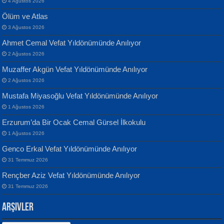
4 Ağustos 2026
Ölüm ve Atlas
3 Ağustos 2026
Ahmet Cemal Vefat Yıldönümünde Anılıyor
Banu Sancak
ATİLLA ÖZEN
2 Ağustos 2026
Defterimden İçeri...
Sultan Olmadan Önce Eyüp...
Muzaffer Akgün Vefat Yıldönümünde Anılıyor
2 Ağustos 2026
Mustafa Miyasoğlu Vefat Yıldönümünde Anılıyor
1 Ağustos 2026
Erzurum’da Bir Ocak Cemal Gürsel İlkokulu
1 Ağustos 2026
İsmail Aydos
EKREM KARABABA
Genco Erkal Vefat Yıldönümünde Anılıyor
İnkisar...
Yaralı Şiir...
31 Temmuz 2026
Rençber Aziz Vefat Yıldönümünde Anılıyor
31 Temmuz 2026
Arşivler