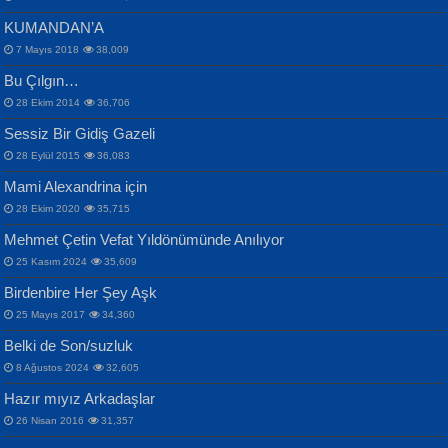
KUMANDAN’A
7 Mayıs 2018
38,009
Bu Çılgın…
ERDEM BAYAZIT
28 Ekim 2014
36,706
Sana, Bana, Vatanıma, Ülkemin
İPEK ACAR SERT
Selahattin Yıldız
Sessiz Bir Gidiş Gazeli
İnsanlarına Dair...
Gazze’nin Şecaati, Ümmetin İmtihanı...
İdrakimle Üşürken...
28 Eylül 2015
36,083
Mami Alexandrina için
28 Ekim 2020
35,715
Mehmet Çetin Vefat Yıldönümünde Anılıyor
25 Kasım 2024
35,609
Birdenbire Her Şey Aşk
NAZIM HİKMET RAN
MAHMUT GÜRBÜZ
Songül Özel
25 Mayıs 2017
34,360
Bir Cezaevinde, Tecritteki Adamın
İbrahim Olmak ve Bitirebilmek...
Mahzen...
Mektupları...
Belki de Son/suzluk
8 Ağustos 2024
32,605
Hazır mıyız Arkadaşlar
26 Nisan 2016
31,357