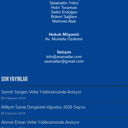
Evvel Zaman Tanrıçası...
Biliyor musunuz? ...
Selahattin Yıldız
Hıdır Toraman
Selim Erdoğan
Bülent Sağlam
Mehmet Atak
Hukuk Müşaviri
Av. Mustafa Özdemir
Mustafa Oral
NUHAN NEBİ ÇAM
İletişim
Yağmur Mangası...
Kaptan...
info@asanatlar.com
asanatlar@gmail.com
SON YAYINLAR
Semih Sergen Vefat Yıldönümünde Anılıyor
6 Ağustos 2026
Yılmaz Ekinci
MUSTAFA KELOĞLU
Milliyet Sanat Dergisinin Ağustos 2026 Sayısı
Geceye Söylenen...
Yarına İz Bırakmak...
5 Ağustos 2026
Ahmet Erhan Vefat Yıldönümünde Anılıyor