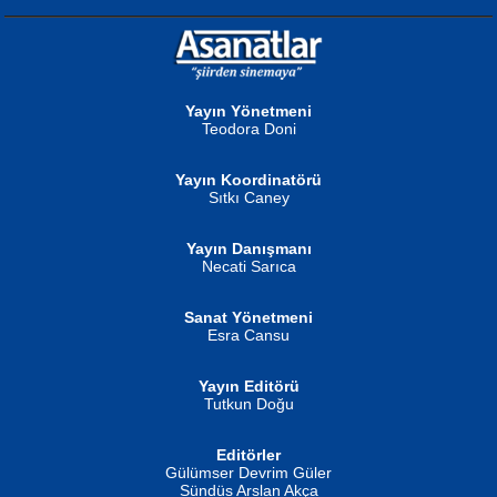
NURAN KÖSE BAYDAR
Neva Selçuk
Gün Güzeli...
Ben Deniz Değilim ki...
Yayın Yönetmeni
Teodora Doni
Yayın Koordinatörü
Sıtkı Caney
Yayın Danışmanı
MUSTAFA ORAL
Ahmet Aydın
Necati Sarıca
Şiir, Siyaseti Kaldırmıyor Tanpınar...
Helin...
Sanat Yönetmeni
Esra Cansu
Yayın Editörü
Tutkun Doğu
Editörler
İSMAİL OKUTAN
Gülümser Devrim Güler
Fatma Camcı
Erkeklerin Kahrolması Ne Demektir
Sündüs Arslan Akça