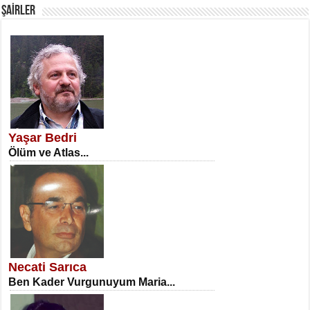
ŞAİRLER
SATILMIŞ ÜMİT ÇETİNKAYA
Erkenlik...
Yaşar Bedri
Ölüm ve Atlas...
NECLA DİLEK ARSLAN
Öğretmenler Günü Mahkemesi...
Necati Sarıca
Ben Kader Vurgunuyum Maria...