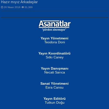
Hazır mıyız Arkadaşlar
26 Nisan 2016
31,369
NURAN KÖSE BAYDAR
Neva Selçuk
Gün Güzeli...
Ben Deniz Değilim ki...
Yayın Yönetmeni
Teodora Doni
Yayın Koordinatörü
Sıtkı Caney
Yayın Danışmanı
MUSTAFA ORAL
Ahmet Aydın
Necati Sarıca
Şiir, Siyaseti Kaldırmıyor Tanpınar...
Helin...
Sanat Yönetmeni
Esra Cansu
Yayın Editörü
Tutkun Doğu