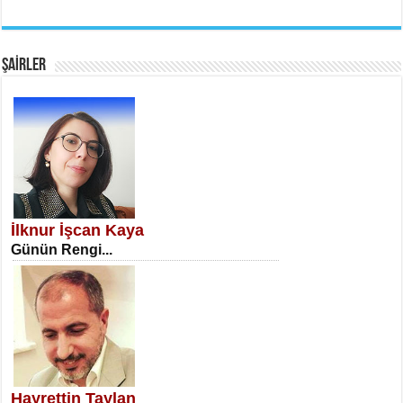
EMİNE CUMA
Fanatizm Çıkmazı...
ŞAİRLER
SATILMIŞ ÜMİT ÇETİNKAYA
Erkenlik...
İlknur İşcan Kaya
Günün Rengi...
NECLA DİLEK ARSLAN
Öğretmenler Günü Mahkemesi...
Hayrettin Taylan