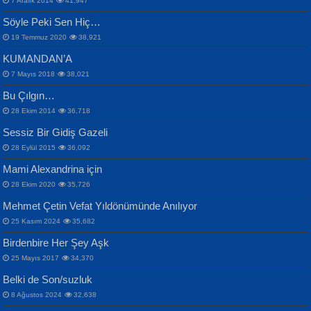
7 Aralık 2014
41,947
Samimiyet Nedir?...
Mescid-i Aksâ Üstüne Ay!...
Söyle Peki Sen Hiç…
19 Temmuz 2020
38,921
KUMANDAN’A
7 Mayıs 2018
38,021
Bu Çılgın…
ERDEM BAYAZIT
28 Ekim 2014
36,718
Sana, Bana, Vatanıma, Ülkemin
İPEK ACAR SERT
Selahattin Yıldız
Sessiz Bir Gidiş Gazeli
İnsanlarına Dair...
Gazze’nin Şecaati, Ümmetin İmtihanı...
İdrakimle Üşürken...
28 Eylül 2015
36,092
Mami Alexandrina için
28 Ekim 2020
35,726
Mehmet Çetin Vefat Yıldönümünde Anılıyor
25 Kasım 2024
35,682
Birdenbire Her Şey Aşk
NAZIM HİKMET RAN
MAHMUT GÜRBÜZ
Songül Özel
25 Mayıs 2017
34,370
Bir Cezaevinde, Tecritteki Adamın
İbrahim Olmak ve Bitirebilmek...
Mahzen...
Mektupları...
Belki de Son/suzluk
8 Ağustos 2024
32,638