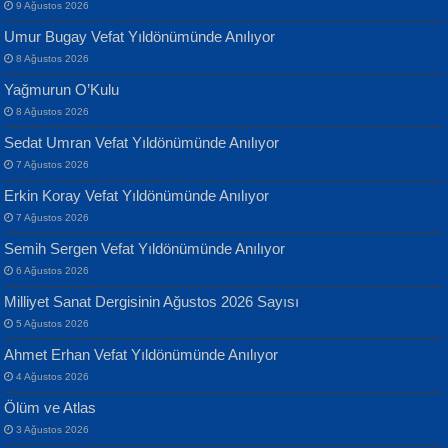
9 Ağustos 2026
Umur Bugay Vefat Yıldönümünde Anılıyor
8 Ağustos 2026
Yağmurun O’Kulu
8 Ağustos 2026
Sedat Umran Vefat Yıldönümünde Anılıyor
Banu Sancak
ATİLLA ÖZEN
7 Ağustos 2026
Defterimden İçeri...
Sultan Olmadan Önce Eyüp...
Erkin Koray Vefat Yıldönümünde Anılıyor
7 Ağustos 2026
Semih Sergen Vefat Yıldönümünde Anılıyor
6 Ağustos 2026
Milliyet Sanat Dergisinin Ağustos 2026 Sayısı
5 Ağustos 2026
İsmail Aydos
EKREM KARABABA
Ahmet Erhan Vefat Yıldönümünde Anılıyor
İnkisar...
Yaralı Şiir...
4 Ağustos 2026
Ölüm ve Atlas
3 Ağustos 2026