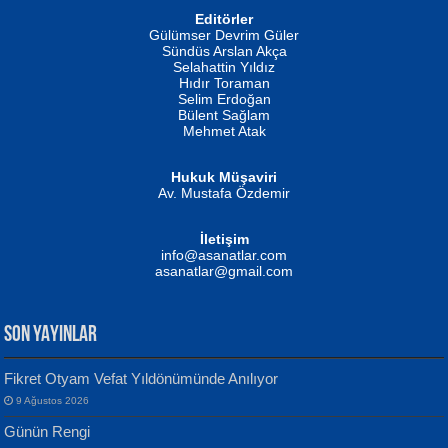
Editörler
İSMAİL OKUTAN
Gülümser Devrim Güler
Fatma Camcı
Erkeklerin Kahrolması Ne Demektir
Sündüs Arslan Akça
Evvel Zaman Tanrıçası...
Biliyor musunuz? ...
Selahattin Yıldız
Hıdır Toraman
Selim Erdoğan
Bülent Sağlam
Mehmet Atak
Hukuk Müşaviri
Av. Mustafa Özdemir
Mustafa Oral
NUHAN NEBİ ÇAM
İletişim
Yağmur Mangası...
Kaptan...
info@asanatlar.com
asanatlar@gmail.com
SON YAYINLAR
Fikret Otyam Vefat Yıldönümünde Anılıyor
9 Ağustos 2026
Yılmaz Ekinci
MUSTAFA KELOĞLU
Günün Rengi
Geceye Söylenen...
Yarına İz Bırakmak...