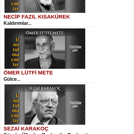
NECİP FAZIL KISAKÜREK
Kaldırımlar...
SELAHATTİN YILDIZ
İnsanın Zindanı...
Sibel Orhan
İki Kırık Boşluk...
ÖMER LÜTFİ METE
Gülce...
MEHMET TAŞTAN
Vagon’da Bir Şairle...
Meral Yağmur
Eski Bir Şiir...
SEZAİ KARAKOÇ