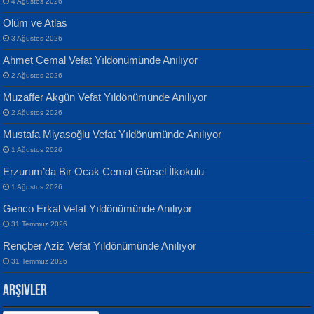
4 Ağustos 2026
Ölüm ve Atlas
3 Ağustos 2026
Ahmet Cemal Vefat Yıldönümünde Anılıyor
Banu Sancak
ATİLLA ÖZEN
2 Ağustos 2026
Defterimden İçeri...
Sultan Olmadan Önce Eyüp...
Muzaffer Akgün Vefat Yıldönümünde Anılıyor
2 Ağustos 2026
Mustafa Miyasoğlu Vefat Yıldönümünde Anılıyor
1 Ağustos 2026
Erzurum’da Bir Ocak Cemal Gürsel İlkokulu
1 Ağustos 2026
İsmail Aydos
EKREM KARABABA
Genco Erkal Vefat Yıldönümünde Anılıyor
İnkisar...
Yaralı Şiir...
31 Temmuz 2026
Rençber Aziz Vefat Yıldönümünde Anılıyor
31 Temmuz 2026
Arşivler