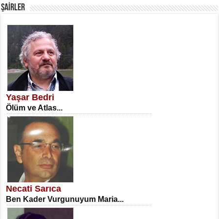
ŞAİRLER
SATILMIŞ ÜMİT ÇETİNKAYA
Erkenlik...
Yaşar Bedri
Ölüm ve Atlas...
NECLA DİLEK ARSLAN
Öğretmenler Günü Mahkemesi...
Necati Sarıca
Ben Kader Vurgunuyum Maria...