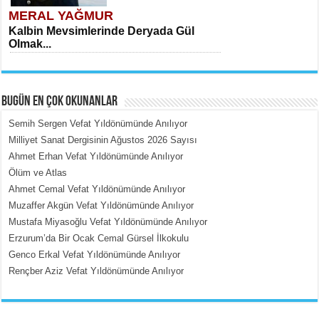
MERAL YAĞMUR
Kalbin Mevsimlerinde Deryada Gül
Olmak...
BUGÜN EN ÇOK OKUNANLAR
Semih Sergen Vefat Yıldönümünde Anılıyor
Milliyet Sanat Dergisinin Ağustos 2026 Sayısı
Ahmet Erhan Vefat Yıldönümünde Anılıyor
MEHMET ÇOBAN
Ölüm ve Atlas
İçerdeki Put Dışardaki Maskeler...
Ahmet Cemal Vefat Yıldönümünde Anılıyor
Muzaffer Akgün Vefat Yıldönümünde Anılıyor
Mustafa Miyasoğlu Vefat Yıldönümünde Anılıyor
Erzurum’da Bir Ocak Cemal Gürsel İlkokulu
Genco Erkal Vefat Yıldönümünde Anılıyor
Rençber Aziz Vefat Yıldönümünde Anılıyor
EMİNE CUMA
Fanatizm Çıkmazı...