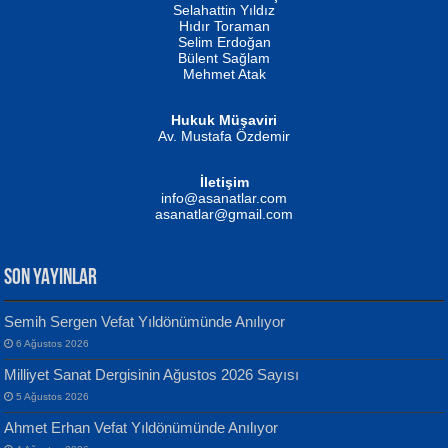
Evvel Zaman Tanrıçası...
Biliyor musunuz? ...
Selahattin Yıldız
Hıdır Toraman
Selim Erdoğan
Bülent Sağlam
Mehmet Atak
Hukuk Müşaviri
Av. Mustafa Özdemir
Mustafa Oral
NUHAN NEBİ ÇAM
İletişim
Yağmur Mangası...
Kaptan...
info@asanatlar.com
asanatlar@gmail.com
SON YAYINLAR
Semih Sergen Vefat Yıldönümünde Anılıyor
6 Ağustos 2026
Yılmaz Ekinci
MUSTAFA KELOĞLU
Milliyet Sanat Dergisinin Ağustos 2026 Sayısı
Geceye Söylenen...
Yarına İz Bırakmak...
5 Ağustos 2026
Ahmet Erhan Vefat Yıldönümünde Anılıyor