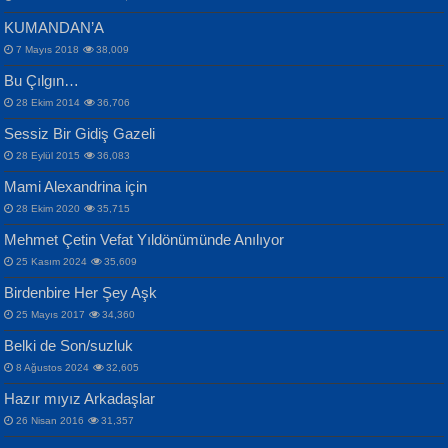
KUMANDAN’A
7 Mayıs 2018
38,009
Bu Çılgın…
ERDEM BAYAZIT
28 Ekim 2014
36,706
Sana, Bana, Vatanıma, Ülkemin
İPEK ACAR SERT
Selahattin Yıldız
Sessiz Bir Gidiş Gazeli
İnsanlarına Dair...
Gazze’nin Şecaati, Ümmetin İmtihanı...
İdrakimle Üşürken...
28 Eylül 2015
36,083
Mami Alexandrina için
28 Ekim 2020
35,715
Mehmet Çetin Vefat Yıldönümünde Anılıyor
25 Kasım 2024
35,609
Birdenbire Her Şey Aşk
NAZIM HİKMET RAN
MAHMUT GÜRBÜZ
Songül Özel
25 Mayıs 2017
34,360
Bir Cezaevinde, Tecritteki Adamın
İbrahim Olmak ve Bitirebilmek...
Mahzen...
Mektupları...
Belki de Son/suzluk
8 Ağustos 2024
32,605
Hazır mıyız Arkadaşlar
26 Nisan 2016
31,357