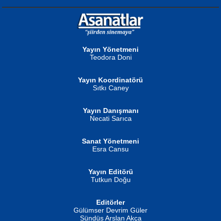
NURAN KÖSE BAYDAR
Neva Selçuk
Gün Güzeli...
Ben Deniz Değilim ki...
Yayın Yönetmeni
Teodora Doni
Yayın Koordinatörü
Sıtkı Caney
Yayın Danışmanı
MUSTAFA ORAL
Ahmet Aydın
Necati Sarıca
Şiir, Siyaseti Kaldırmıyor Tanpınar...
Helin...
Sanat Yönetmeni
Esra Cansu
Yayın Editörü
Tutkun Doğu
Editörler
İSMAİL OKUTAN
Gülümser Devrim Güler
Fatma Camcı
Erkeklerin Kahrolması Ne Demektir
Sündüs Arslan Akça