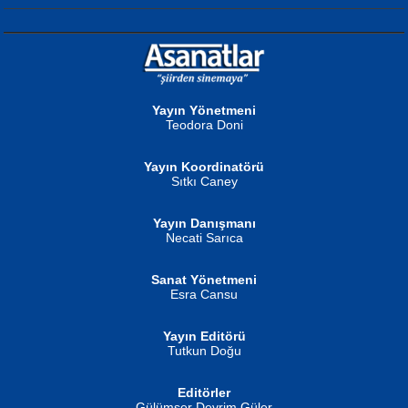
NURAN KÖSE BAYDAR
Neva Selçuk
Gün Güzeli...
Ben Deniz Değilim ki...
Yayın Yönetmeni
Teodora Doni
Yayın Koordinatörü
Sıtkı Caney
Yayın Danışmanı
MUSTAFA ORAL
Ahmet Aydın
Necati Sarıca
Şiir, Siyaseti Kaldırmıyor Tanpınar...
Helin...
Sanat Yönetmeni
Esra Cansu
Yayın Editörü
Tutkun Doğu
Editörler
İSMAİL OKUTAN
Gülümser Devrim Güler