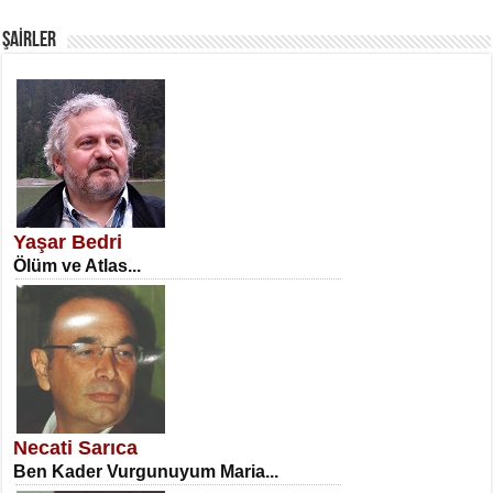
Fanatizm Çıkmazı...
ŞAİRLER
SATILMIŞ ÜMİT ÇETİNKAYA
Erkenlik...
Yaşar Bedri
Ölüm ve Atlas...
NECLA DİLEK ARSLAN
Öğretmenler Günü Mahkemesi...
Necati Sarıca
Ben Kader Vurgunuyum Maria...