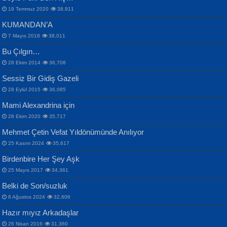
19 Temmuz 2020
38,911
KUMANDAN’A
7 Mayıs 2018
38,011
Bu Çılgın…
ERDEM BAYAZIT
28 Ekim 2014
36,708
Sana, Bana, Vatanıma, Ülkemin
İPEK ACAR SERT
Selahattin Yıldız
Sessiz Bir Gidiş Gazeli
İnsanlarına Dair...
Gazze’nin Şecaati, Ümmetin İmtihanı...
İdrakimle Üşürken...
28 Eylül 2015
36,085
Mami Alexandrina için
28 Ekim 2020
35,717
Mehmet Çetin Vefat Yıldönümünde Anılıyor
25 Kasım 2024
35,617
Birdenbire Her Şey Aşk
NAZIM HİKMET RAN
MAHMUT GÜRBÜZ
Songül Özel
25 Mayıs 2017
34,361
Bir Cezaevinde, Tecritteki Adamın
İbrahim Olmak ve Bitirebilmek...
Mahzen...
Mektupları...
Belki de Son/suzluk
8 Ağustos 2024
32,606
Hazır mıyız Arkadaşlar
26 Nisan 2016
31,360