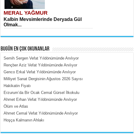
MERAL YAĞMUR
Kalbin Mevsimlerinde Deryada Gül
Olmak...
BUGÜN EN ÇOK OKUNANLAR
Semih Sergen Vefat Yıldönümünde Anılıyor
Rençber Aziz Vefat Yıldönümünde Anılıyor
Genco Erkal Vefat Yıldönümünde Anılıyor
MEHMET ÇOBAN
Milliyet Sanat Dergisinin Ağustos 2026 Sayısı
İçerdeki Put Dışardaki Maskeler...
Hakikatin Fiyatı
Erzurum’da Bir Ocak Cemal Gürsel İlkokulu
Ahmet Erhan Vefat Yıldönümünde Anılıyor
Ölüm ve Atlas
Ahmet Cemal Vefat Yıldönümünde Anılıyor
Hoşça Kalmanın Ahlakı
EMİNE CUMA