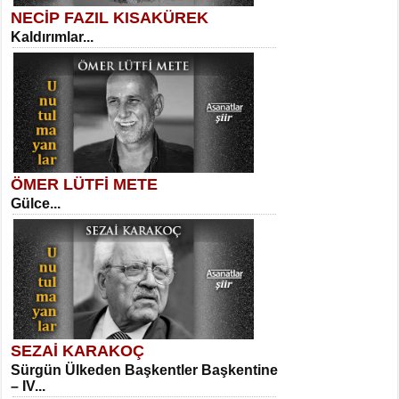
NECİP FAZIL KISAKÜREK
Kaldırımlar...
SELAHATTİN YILDIZ
İnsanın Zindanı...
Kadir Ünal
Ayağıma Dolanan Yokuş...
ÖMER LÜTFİ METE
Gülce...
MEHMET TAŞTAN
Vagon’da Bir Şairle...
Mehmet Çoban
Elmira...
SEZAİ KARAKOÇ
Sürgün Ülkeden Başkentler Başkentine
SITKI CANEY
– IV...
Oruçla Devrim ve Özgürlüğe…...
Suavi Kemal Yazgıç