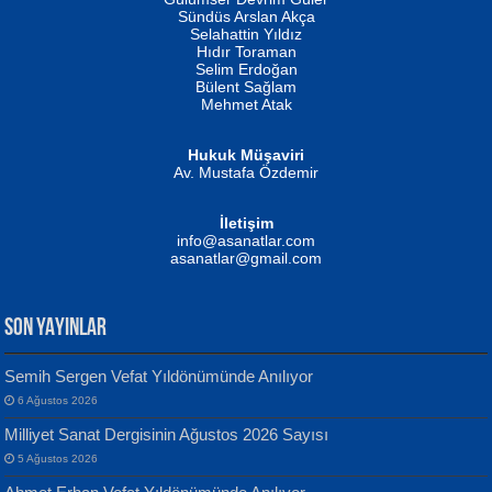
Fatma Camcı
Erkeklerin Kahrolması Ne Demektir
Sündüs Arslan Akça
Evvel Zaman Tanrıçası...
Biliyor musunuz? ...
Selahattin Yıldız
Hıdır Toraman
Selim Erdoğan
Bülent Sağlam
Mehmet Atak
Hukuk Müşaviri
Av. Mustafa Özdemir
Mustafa Oral
NUHAN NEBİ ÇAM
İletişim
Yağmur Mangası...
Kaptan...
info@asanatlar.com
asanatlar@gmail.com
SON YAYINLAR
Semih Sergen Vefat Yıldönümünde Anılıyor
6 Ağustos 2026
Yılmaz Ekinci
MUSTAFA KELOĞLU
Milliyet Sanat Dergisinin Ağustos 2026 Sayısı
Geceye Söylenen...
Yarına İz Bırakmak...
5 Ağustos 2026