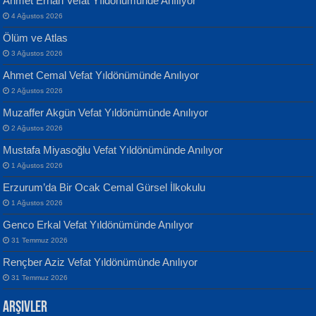
Ahmet Erhan Vefat Yıldönümünde Anılıyor
4 Ağustos 2026
Ölüm ve Atlas
3 Ağustos 2026
Ahmet Cemal Vefat Yıldönümünde Anılıyor
Banu Sancak
ATİLLA ÖZEN
2 Ağustos 2026
Defterimden İçeri...
Sultan Olmadan Önce Eyüp...
Muzaffer Akgün Vefat Yıldönümünde Anılıyor
2 Ağustos 2026
Mustafa Miyasoğlu Vefat Yıldönümünde Anılıyor
1 Ağustos 2026
Erzurum’da Bir Ocak Cemal Gürsel İlkokulu
1 Ağustos 2026
İsmail Aydos
EKREM KARABABA
Genco Erkal Vefat Yıldönümünde Anılıyor
İnkisar...
Yaralı Şiir...
31 Temmuz 2026
Rençber Aziz Vefat Yıldönümünde Anılıyor
31 Temmuz 2026
Arşivler