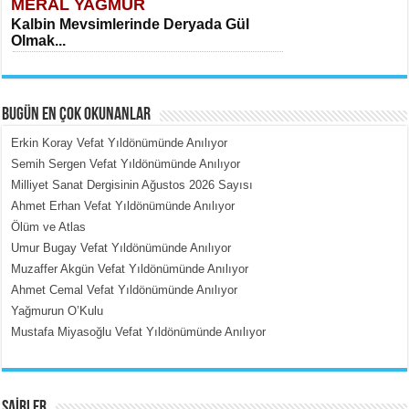
MERAL YAĞMUR
Kalbin Mevsimlerinde Deryada Gül
Olmak...
BUGÜN EN ÇOK OKUNANLAR
Erkin Koray Vefat Yıldönümünde Anılıyor
Semih Sergen Vefat Yıldönümünde Anılıyor
Milliyet Sanat Dergisinin Ağustos 2026 Sayısı
MEHMET ÇOBAN
Ahmet Erhan Vefat Yıldönümünde Anılıyor
İçerdeki Put Dışardaki Maskeler...
Ölüm ve Atlas
Umur Bugay Vefat Yıldönümünde Anılıyor
Muzaffer Akgün Vefat Yıldönümünde Anılıyor
Ahmet Cemal Vefat Yıldönümünde Anılıyor
Yağmurun O’Kulu
Mustafa Miyasoğlu Vefat Yıldönümünde Anılıyor
EMİNE CUMA
Fanatizm Çıkmazı...
ŞAİRLER