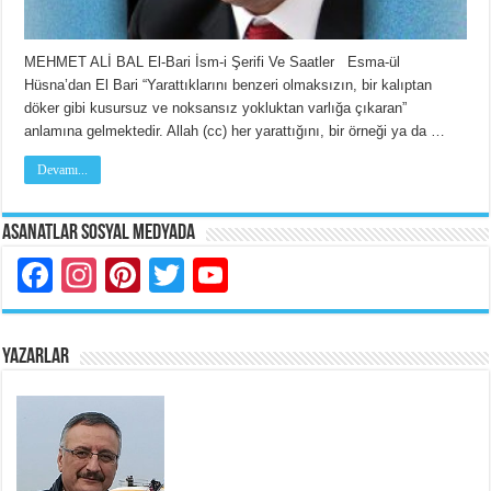
MEHMET ALİ BAL El-Bari İsm-i Şerifi Ve Saatler Esma-ül
Hüsna’dan El Bari “Yarattıklarını benzeri olmaksızın, bir kalıptan
döker gibi kusursuz ve noksansız yokluktan varlığa çıkaran”
anlamına gelmektedir. Allah (cc) her yarattığını, bir örneği ya da …
Devamı...
Asanatlar Sosyal Medyada
Facebook
Instagram
Pinterest
Twitter
YouTube
YAZARLAR