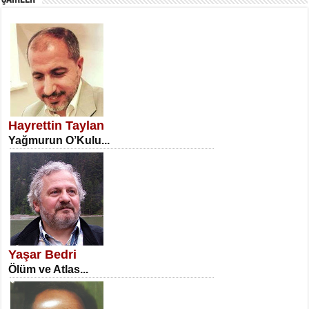
SATILMIŞ ÜMİT ÇETİNKAYA
Erkenlik...
Hayrettin Taylan
Yağmurun O’Kulu...
NECLA DİLEK ARSLAN
Öğretmenler Günü Mahkemesi...
Yaşar Bedri
Ölüm ve Atlas...