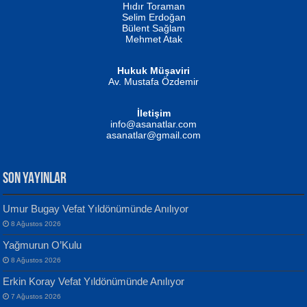
Hıdır Toraman
Selim Erdoğan
Bülent Sağlam
Mehmet Atak
Hukuk Müşaviri
Av. Mustafa Özdemir
Mustafa Oral
NUHAN NEBİ ÇAM
İletişim
Yağmur Mangası...
Kaptan...
info@asanatlar.com
asanatlar@gmail.com
SON YAYINLAR
Umur Bugay Vefat Yıldönümünde Anılıyor
8 Ağustos 2026
Yılmaz Ekinci
MUSTAFA KELOĞLU
Yağmurun O’Kulu
Geceye Söylenen...
Yarına İz Bırakmak...
8 Ağustos 2026
Erkin Koray Vefat Yıldönümünde Anılıyor
7 Ağustos 2026