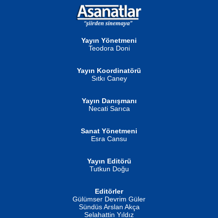
NURAN KÖSE BAYDAR
Neva Selçuk
Gün Güzeli...
Ben Deniz Değilim ki...
Yayın Yönetmeni
Teodora Doni
Yayın Koordinatörü
Sıtkı Caney
Yayın Danışmanı
MUSTAFA ORAL
Ahmet Aydın
Necati Sarıca
Şiir, Siyaseti Kaldırmıyor Tanpınar...
Helin...
Sanat Yönetmeni
Esra Cansu
Yayın Editörü
Tutkun Doğu
Editörler
İSMAİL OKUTAN
Gülümser Devrim Güler
Fatma Camcı
Erkeklerin Kahrolması Ne Demektir
Sündüs Arslan Akça
Evvel Zaman Tanrıçası...
Biliyor musunuz? ...
Selahattin Yıldız