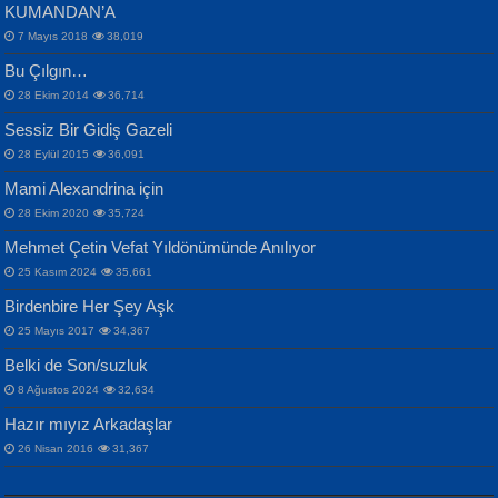
KUMANDAN’A
7 Mayıs 2018
38,019
Bu Çılgın…
ERDEM BAYAZIT
28 Ekim 2014
36,714
Sana, Bana, Vatanıma, Ülkemin
İPEK ACAR SERT
Selahattin Yıldız
Sessiz Bir Gidiş Gazeli
İnsanlarına Dair...
Gazze’nin Şecaati, Ümmetin İmtihanı...
İdrakimle Üşürken...
28 Eylül 2015
36,091
Mami Alexandrina için
28 Ekim 2020
35,724
Mehmet Çetin Vefat Yıldönümünde Anılıyor
25 Kasım 2024
35,661
Birdenbire Her Şey Aşk
NAZIM HİKMET RAN
MAHMUT GÜRBÜZ
Songül Özel
25 Mayıs 2017
34,367
Bir Cezaevinde, Tecritteki Adamın
İbrahim Olmak ve Bitirebilmek...
Mahzen...
Mektupları...
Belki de Son/suzluk
8 Ağustos 2024
32,634
Hazır mıyız Arkadaşlar
26 Nisan 2016
31,367