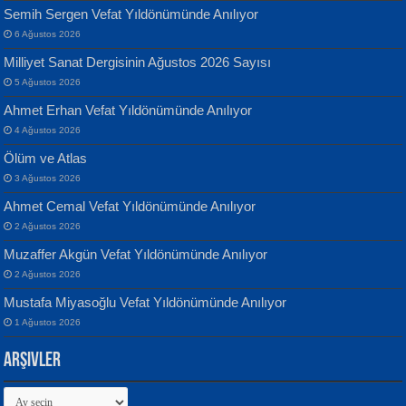
Semih Sergen Vefat Yıldönümünde Anılıyor
6 Ağustos 2026
Milliyet Sanat Dergisinin Ağustos 2026 Sayısı
Banu Sancak
ATİLLA ÖZEN
5 Ağustos 2026
Defterimden İçeri...
Sultan Olmadan Önce Eyüp...
Ahmet Erhan Vefat Yıldönümünde Anılıyor
4 Ağustos 2026
Ölüm ve Atlas
3 Ağustos 2026
Ahmet Cemal Vefat Yıldönümünde Anılıyor
2 Ağustos 2026
İsmail Aydos
EKREM KARABABA
Muzaffer Akgün Vefat Yıldönümünde Anılıyor
İnkisar...
Yaralı Şiir...
2 Ağustos 2026
Mustafa Miyasoğlu Vefat Yıldönümünde Anılıyor
1 Ağustos 2026
Arşivler
Arşivler