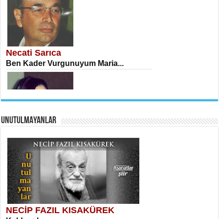
İSA KARATEPE
Ekranlar Arasında Kaybolan İnsan...
Necati Sarıca
Ben Kader Vurgunuyum Maria...
UNUTULMAYANLAR
AHMET URFALI
Ömer Lütfi Mete’nin “Gülce” Şiirini
Tahlil Denemesi...
Sibel Orhan
İki Kırık Boşluk...
NECİP FAZIL KISAKÜREK