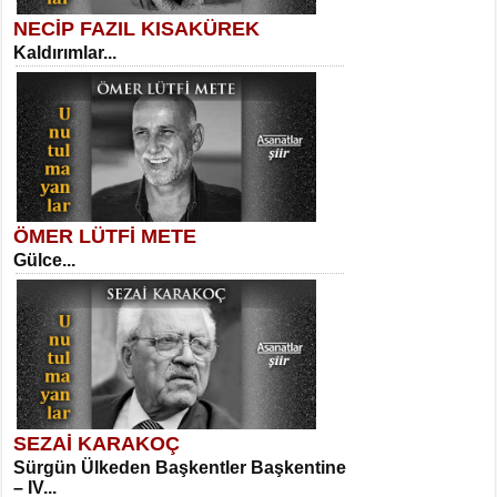
NECİP FAZIL KISAKÜREK
Kaldırımlar...
SELAHATTİN YILDIZ
İnsanın Zindanı...
Necati Sarıca
Ben Kader Vurgunuyum Maria...
ÖMER LÜTFİ METE
Gülce...
MEHMET TAŞTAN
Vagon’da Bir Şairle...
Sibel Orhan
İki Kırık Boşluk...
SEZAİ KARAKOÇ
Sürgün Ülkeden Başkentler Başkentine
SITKI CANEY
– IV...
Oruçla Devrim ve Özgürlüğe…...