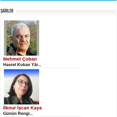
Fanatizm Çıkmazı...
ŞAİRLER
SATILMIŞ ÜMİT ÇETİNKAYA
Erkenlik...
Mehmet Çoban
Hasret Kokan Yâr...
NECLA DİLEK ARSLAN
Öğretmenler Günü Mahkemesi...
İlknur İşcan Kaya
Günün Rengi...