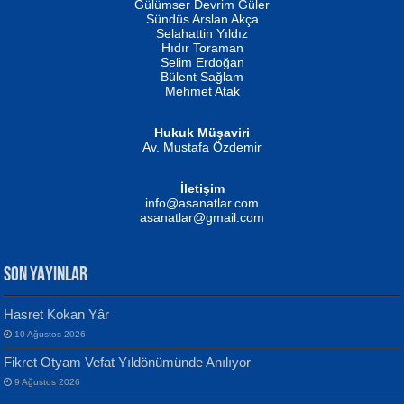
Gülümser Devrim Güler
Fatma Camcı
Erkeklerin Kahrolması Ne Demektir
Sündüs Arslan Akça
Evvel Zaman Tanrıçası...
Biliyor musunuz? ...
Selahattin Yıldız
Hıdır Toraman
Selim Erdoğan
Bülent Sağlam
Mehmet Atak
Hukuk Müşaviri
Av. Mustafa Özdemir
Mustafa Oral
NUHAN NEBİ ÇAM
İletişim
Yağmur Mangası...
Kaptan...
info@asanatlar.com
asanatlar@gmail.com
SON YAYINLAR
Hasret Kokan Yâr
10 Ağustos 2026
Yılmaz Ekinci
MUSTAFA KELOĞLU
Fikret Otyam Vefat Yıldönümünde Anılıyor
Geceye Söylenen...
Yarına İz Bırakmak...
9 Ağustos 2026