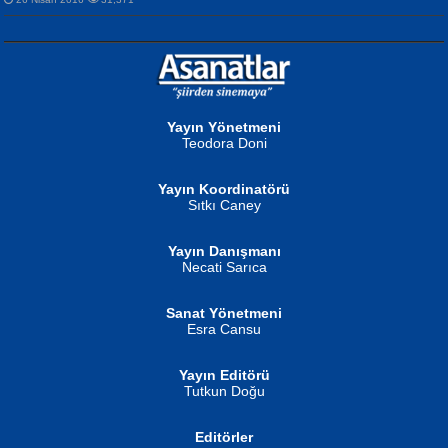
NURAN KÖSE BAYDAR
Neva Selçuk
Gün Güzeli...
Ben Deniz Değilim ki...
Yayın Yönetmeni
Teodora Doni
Yayın Koordinatörü
Sıtkı Caney
Yayın Danışmanı
MUSTAFA ORAL
Ahmet Aydın
Necati Sarıca
Şiir, Siyaseti Kaldırmıyor Tanpınar...
Helin...
Sanat Yönetmeni
Esra Cansu
Yayın Editörü
Tutkun Doğu
Editörler
İSMAİL OKUTAN