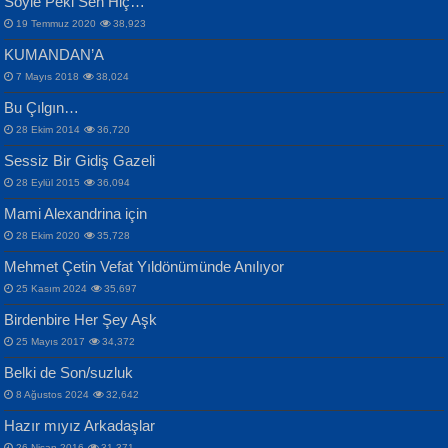
Söyle Peki Sen Hiç…
19 Temmuz 2020
38,923
KUMANDAN’A
7 Mayıs 2018
38,024
Bu Çılgın…
ERDEM BAYAZIT
28 Ekim 2014
36,720
Sana, Bana, Vatanıma, Ülkemin
İPEK ACAR SERT
Selahattin Yıldız
Sessiz Bir Gidiş Gazeli
İnsanlarına Dair...
Gazze’nin Şecaati, Ümmetin İmtihanı...
İdrakimle Üşürken...
28 Eylül 2015
36,094
Mami Alexandrina için
28 Ekim 2020
35,728
Mehmet Çetin Vefat Yıldönümünde Anılıyor
25 Kasım 2024
35,697
Birdenbire Her Şey Aşk
NAZIM HİKMET RAN
MAHMUT GÜRBÜZ
Songül Özel
25 Mayıs 2017
34,372
Bir Cezaevinde, Tecritteki Adamın
İbrahim Olmak ve Bitirebilmek...
Mahzen...
Mektupları...
Belki de Son/suzluk
8 Ağustos 2024
32,642
Hazır mıyız Arkadaşlar
26 Nisan 2016
31,371