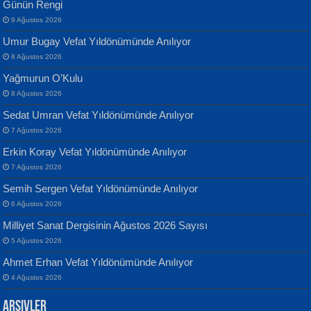
Günün Rengi
9 Ağustos 2026
Umur Bugay Vefat Yıldönümünde Anılıyor
8 Ağustos 2026
Yağmurun O’Kulu
Banu Sancak
ATİLLA ÖZEN
8 Ağustos 2026
Defterimden İçeri...
Sultan Olmadan Önce Eyüp...
Sedat Umran Vefat Yıldönümünde Anılıyor
7 Ağustos 2026
Erkin Koray Vefat Yıldönümünde Anılıyor
7 Ağustos 2026
Semih Sergen Vefat Yıldönümünde Anılıyor
6 Ağustos 2026
İsmail Aydos
EKREM KARABABA
Milliyet Sanat Dergisinin Ağustos 2026 Sayısı
İnkisar...
Yaralı Şiir...
5 Ağustos 2026
Ahmet Erhan Vefat Yıldönümünde Anılıyor
4 Ağustos 2026
Arşivler