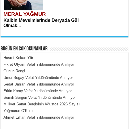
MERAL YAĞMUR
Kalbin Mevsimlerinde Deryada Gül
Olmak...
BUGÜN EN ÇOK OKUNANLAR
Hasret Kokan Yâr
Fikret Otyam Vefat Yıldönümünde Anılıyor
Günün Rengi
MEHMET ÇOBAN
Umur Bugay Vefat Yıldönümünde Anılıyor
İçerdeki Put Dışardaki Maskeler...
Sedat Umran Vefat Yıldönümünde Anılıyor
Erkin Koray Vefat Yıldönümünde Anılıyor
Semih Sergen Vefat Yıldönümünde Anılıyor
Milliyet Sanat Dergisinin Ağustos 2026 Sayısı
Yağmurun O’Kulu
Ahmet Erhan Vefat Yıldönümünde Anılıyor
EMİNE CUMA