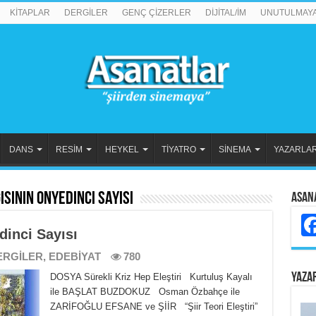
KİTAPLAR
DERGİLER
GENÇ ÇİZERLER
DİJİTAL/İM
UNUTULMAY
DANS
RESİM
HEYKEL
TİYATRO
SİNEMA
YAZARLA
sinin Onyedinci Sayısı
Asan
inci Sayısı
ERGİLER
,
EDEBİYAT
780
YAZA
DOSYA Sürekli Kriz Hep Eleştiri Kurtuluş Kayalı
ile BAŞLAT BUZDOKUZ Osman Özbahçe ile
ZARİFOĞLU EFSANE ve ŞİİR “Şiir Teori Eleştiri”