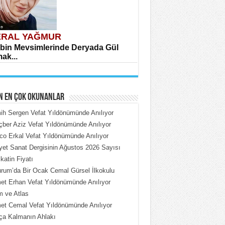
RAL YAĞMUR
bin Mevsimlerinde Deryada Gül
ak...
N EN ÇOK OKUNANLAR
h Sergen Vefat Yıldönümünde Anılıyor
ber Aziz Vefat Yıldönümünde Anılıyor
o Erkal Vefat Yıldönümünde Anılıyor
HMET ÇOBAN
iyet Sanat Dergisinin Ağustos 2026 Sayısı
rdeki Put Dışardaki Maskeler...
katin Fiyatı
rum’da Bir Ocak Cemal Gürsel İlkokulu
t Erhan Vefat Yıldönümünde Anılıyor
 ve Atlas
t Cemal Vefat Yıldönümünde Anılıyor
ça Kalmanın Ahlakı