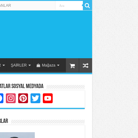
ANLAR
R
ŞAİRLER
Mağaza
atlar Sosyal Medyada
Facebook
Instagram
Pinterest
Twitter
YouTube
RLAR