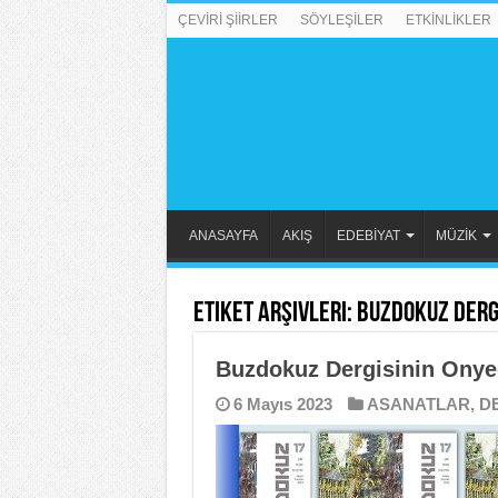
ÇEVİRİ ŞİİRLER
SÖYLEŞİLER
ETKİNLİKLER
ANASAYFA
AKIŞ
EDEBİYAT
MÜZİK
Etiket Arşivleri:
Buzdokuz Dergi
Buzdokuz Dergisinin Onyed
6 Mayıs 2023
ASANATLAR
,
D