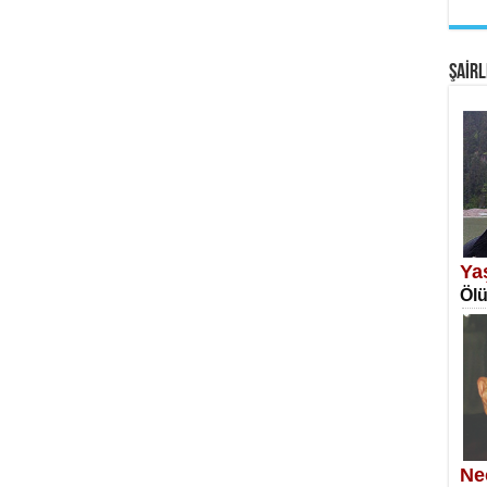
EM
Fan
ŞAİRL
SA
Erk
Ya
Ölü
NE
Öğr
Ne