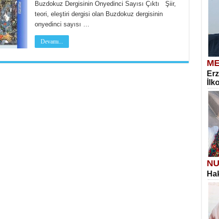
Buzdokuz Dergisinin Onyedinci Sayısı Çıktı Şiir,
teori, eleştiri dergisi olan Buzdokuz dergisinin
onyedinci sayısı …
Devamı...
ME
Erz
İlk
NU
Hak