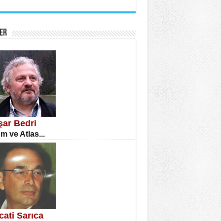
İNE CUMA
atizm Çıkmazı...
ER
TILMIŞ ÜMİT ÇETİNKAYA
enlik...
şar Bedri
m ve Atlas...
CLA DİLEK ARSLAN
etmenler Günü Mahkemesi...
cati Sarıca