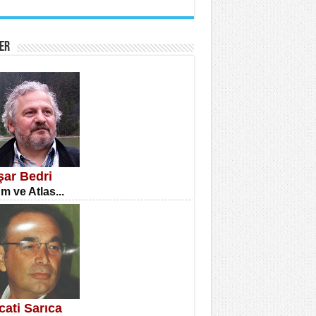
İNE CUMA
atizm Çıkmazı...
ER
TILMIŞ ÜMİT ÇETİNKAYA
enlik...
şar Bedri
m ve Atlas...
CLA DİLEK ARSLAN
etmenler Günü Mahkemesi...
cati Sarıca