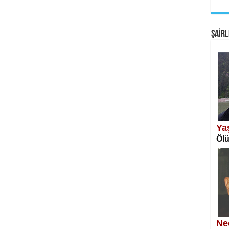
EM
Fan
ŞAİRL
SA
Erk
Ya
Ölü
NE
Öğr
Ne