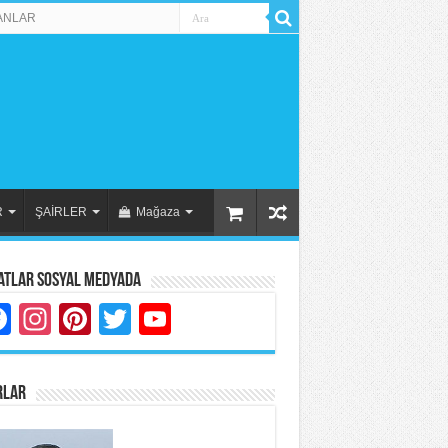
ANLAR
R
ŞAİRLER
Mağaza
atlar Sosyal Medyada
Facebook
Instagram
Pinterest
Twitter
YouTube
RLAR