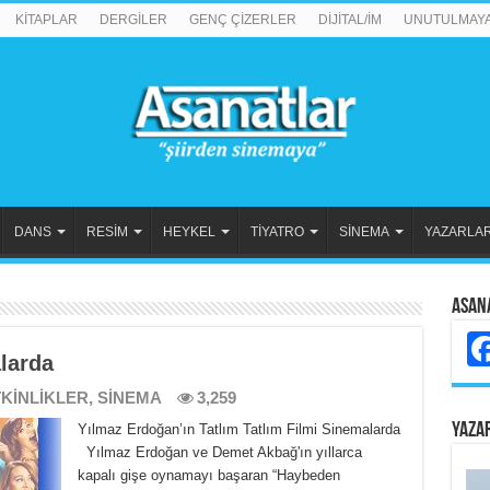
KİTAPLAR
DERGİLER
GENÇ ÇİZERLER
DİJİTAL/İM
UNUTULMAY
DANS
RESİM
HEYKEL
TİYATRO
SİNEMA
YAZARLA
Asan
larda
KİNLİKLER
,
SİNEMA
3,259
YAZA
Yılmaz Erdoğan’ın Tatlım Tatlım Filmi Sinemalarda
Yılmaz Erdoğan ve Demet Akbağ'ın yıllarca
kapalı gişe oynamayı başaran “Haybeden