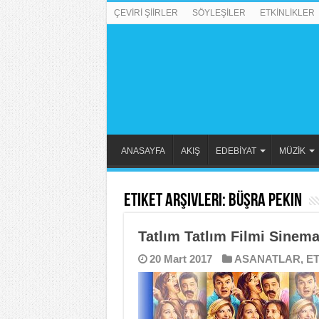
ÇEVİRİ ŞİİRLER
SÖYLEŞİLER
ETKİNLİKLER
ANASAYFA
AKIŞ
EDEBİYAT
MÜZİK
Etiket Arşivleri:
Büşra Pekin
Tatlım Tatlım Filmi Sinema
20 Mart 2017
ASANATLAR
,
ET