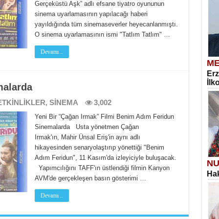
Gerçeküstü Aşk” adlı efsane tiyatro oyununun
sinema uyarlamasının yapılacağı haberi
yayıldığında tüm sinemaseverler heyecanlanmıştı.
O sinema uyarlamasının ismi "Tatlım Tatlım" …
Devamı...
ME
Erz
İlk
malarda
ETKİNLİKLER
,
SİNEMA
3,002
Yeni Bir “Çağan Irmak” Filmi Benim Adım Feridun
Sinemalarda Usta yönetmen Çağan
Irmak'ın, Mahir Ünsal Eriş'in aynı adlı
hikayesinden senaryolaştırıp yönettiği "Benim
Adım Feridun", 11 Kasım'da izleyiciyle buluşacak.
NU
Yapımcılığını TAFF'ın üstlendiği filmin Kanyon
Hak
AVM'de gerçekleşen basın gösterimi …
Devamı...