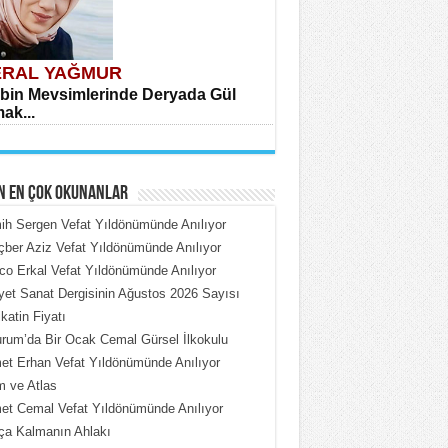
RAL YAĞMUR
bin Mevsimlerinde Deryada Gül
ak...
N EN ÇOK OKUNANLAR
h Sergen Vefat Yıldönümünde Anılıyor
ber Aziz Vefat Yıldönümünde Anılıyor
o Erkal Vefat Yıldönümünde Anılıyor
HMET ÇOBAN
iyet Sanat Dergisinin Ağustos 2026 Sayısı
rdeki Put Dışardaki Maskeler...
katin Fiyatı
rum’da Bir Ocak Cemal Gürsel İlkokulu
t Erhan Vefat Yıldönümünde Anılıyor
 ve Atlas
t Cemal Vefat Yıldönümünde Anılıyor
ça Kalmanın Ahlakı