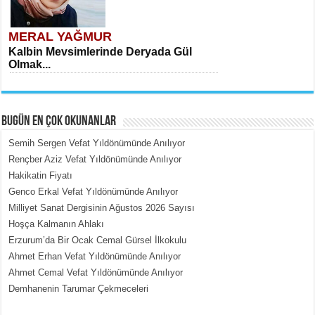
MERAL YAĞMUR
Kalbin Mevsimlerinde Deryada Gül
Olmak...
BUGÜN EN ÇOK OKUNANLAR
Semih Sergen Vefat Yıldönümünde Anılıyor
Rençber Aziz Vefat Yıldönümünde Anılıyor
Hakikatin Fiyatı
MEHMET ÇOBAN
Genco Erkal Vefat Yıldönümünde Anılıyor
İçerdeki Put Dışardaki Maskeler...
Milliyet Sanat Dergisinin Ağustos 2026 Sayısı
Hoşça Kalmanın Ahlakı
Erzurum’da Bir Ocak Cemal Gürsel İlkokulu
Ahmet Erhan Vefat Yıldönümünde Anılıyor
Ahmet Cemal Vefat Yıldönümünde Anılıyor
Demhanenin Tarumar Çekmeceleri
EMİNE CUMA