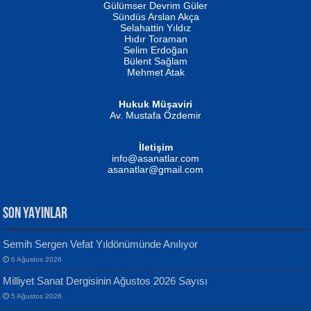
İSMAİL OKUTAN
Gülümser Devrim Güler
Fatma Camcı
Erkeklerin Kahrolması Ne Demektir
Sündüs Arslan Akça
Evvel Zaman Tanrıçası...
Biliyor musunuz? ...
Selahattin Yıldız
Hıdır Toraman
Selim Erdoğan
Bülent Sağlam
Mehmet Atak
Hukuk Müşaviri
Av. Mustafa Özdemir
Mustafa Oral
NUHAN NEBİ ÇAM
İletişim
Yağmur Mangası...
Kaptan...
info@asanatlar.com
asanatlar@gmail.com
SON YAYINLAR
Semih Sergen Vefat Yıldönümünde Anılıyor
6 Ağustos 2026
Yılmaz Ekinci
MUSTAFA KELOĞLU
Milliyet Sanat Dergisinin Ağustos 2026 Sayısı
Geceye Söylenen...
Yarına İz Bırakmak...
5 Ağustos 2026