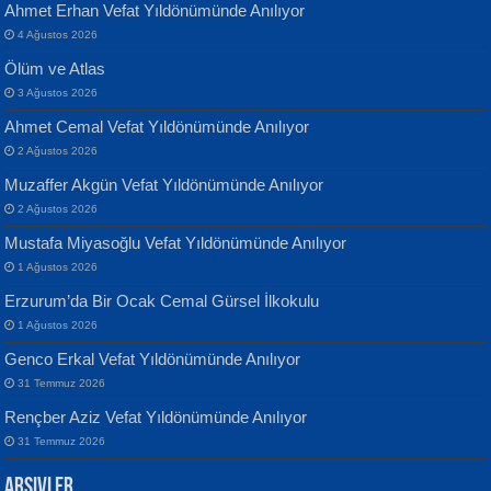
Ahmet Erhan Vefat Yıldönümünde Anılıyor
4 Ağustos 2026
Ölüm ve Atlas
3 Ağustos 2026
Ahmet Cemal Vefat Yıldönümünde Anılıyor
Banu Sancak
ATİLLA ÖZEN
2 Ağustos 2026
Defterimden İçeri...
Sultan Olmadan Önce Eyüp...
Muzaffer Akgün Vefat Yıldönümünde Anılıyor
2 Ağustos 2026
Mustafa Miyasoğlu Vefat Yıldönümünde Anılıyor
1 Ağustos 2026
Erzurum’da Bir Ocak Cemal Gürsel İlkokulu
1 Ağustos 2026
İsmail Aydos
EKREM KARABABA
Genco Erkal Vefat Yıldönümünde Anılıyor
İnkisar...
Yaralı Şiir...
31 Temmuz 2026
Rençber Aziz Vefat Yıldönümünde Anılıyor
31 Temmuz 2026
Arşivler