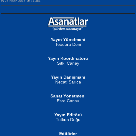
26 Nisan 2016
31,361
NURAN KÖSE BAYDAR
Neva Selçuk
Gün Güzeli...
Ben Deniz Değilim ki...
Yayın Yönetmeni
Teodora Doni
Yayın Koordinatörü
Sıtkı Caney
Yayın Danışmanı
MUSTAFA ORAL
Ahmet Aydın
Necati Sarıca
Şiir, Siyaseti Kaldırmıyor Tanpınar...
Helin...
Sanat Yönetmeni
Esra Cansu
Yayın Editörü
Tutkun Doğu
Editörler