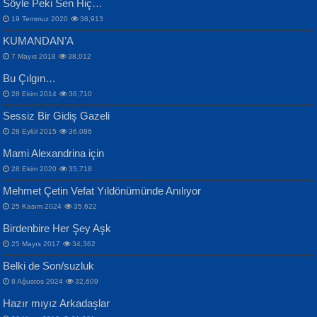
Söyle Peki Sen Hiç…
19 Temmuz 2020
38,913
KUMANDAN’A
7 Mayıs 2018
38,012
Bu Çılgın…
ERDEM BAYAZIT
28 Ekim 2014
36,710
Sana, Bana, Vatanıma, Ülkemin
İPEK ACAR SERT
Selahattin Yıldız
Sessiz Bir Gidiş Gazeli
İnsanlarına Dair...
Gazze’nin Şecaati, Ümmetin İmtihanı...
İdrakimle Üşürken...
28 Eylül 2015
36,086
Mami Alexandrina için
28 Ekim 2020
35,718
Mehmet Çetin Vefat Yıldönümünde Anılıyor
25 Kasım 2024
35,622
Birdenbire Her Şey Aşk
NAZIM HİKMET RAN
MAHMUT GÜRBÜZ
Songül Özel
25 Mayıs 2017
34,362
Bir Cezaevinde, Tecritteki Adamın
İbrahim Olmak ve Bitirebilmek...
Mahzen...
Mektupları...
Belki de Son/suzluk
8 Ağustos 2024
32,609
Hazır mıyız Arkadaşlar