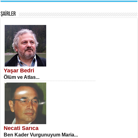
Fanatizm Çıkmazı...
ŞAİRLER
SATILMIŞ ÜMİT ÇETİNKAYA
Erkenlik...
Yaşar Bedri
Ölüm ve Atlas...
NECLA DİLEK ARSLAN
Öğretmenler Günü Mahkemesi...
Necati Sarıca
Ben Kader Vurgunuyum Maria...