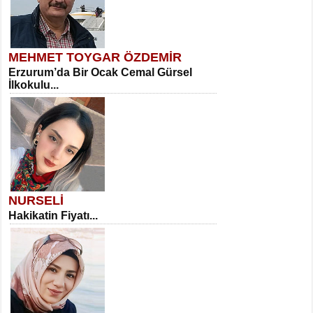
MEHMET TOYGAR ÖZDEMİR
Erzurum’da Bir Ocak Cemal Gürsel
İlkokulu...
NURSELİ
Hakikatin Fiyatı...