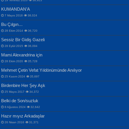
19 Temmuz 2020
38,923
KUMANDAN’A
7 Mayıs 2018
38,024
Bu Çılgın…
ERDEM BAYAZIT
28 Ekim 2014
36,720
Sana, Bana, Vatanıma, Ülkemin
İPEK ACAR SERT
Selahattin Yıldız
Sessiz Bir Gidiş Gazeli
İnsanlarına Dair...
Gazze’nin Şecaati, Ümmetin İmtihanı...
İdrakimle Üşürken...
28 Eylül 2015
36,094
Mami Alexandrina için
28 Ekim 2020
35,728
Mehmet Çetin Vefat Yıldönümünde Anılıyor
25 Kasım 2024
35,697
Birdenbire Her Şey Aşk
NAZIM HİKMET RAN
MAHMUT GÜRBÜZ
Songül Özel
25 Mayıs 2017
34,372
Bir Cezaevinde, Tecritteki Adamın
İbrahim Olmak ve Bitirebilmek...
Mahzen...
Mektupları...
Belki de Son/suzluk
8 Ağustos 2024
32,642
Hazır mıyız Arkadaşlar
26 Nisan 2016
31,371