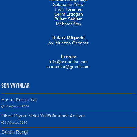
Evvel Zaman Tanrıçası...
Biliyor musunuz? ...
Selahattin Yıldız
Hıdır Toraman
Selim Erdoğan
Bülent Sağlam
Mehmet Atak
Hukuk Müşaviri
Av. Mustafa Özdemir
Mustafa Oral
NUHAN NEBİ ÇAM
İletişim
Yağmur Mangası...
Kaptan...
info@asanatlar.com
asanatlar@gmail.com
SON YAYINLAR
Hasret Kokan Yâr
10 Ağustos 2026
Yılmaz Ekinci
MUSTAFA KELOĞLU
Fikret Otyam Vefat Yıldönümünde Anılıyor
Geceye Söylenen...
Yarına İz Bırakmak...
9 Ağustos 2026
Günün Rengi