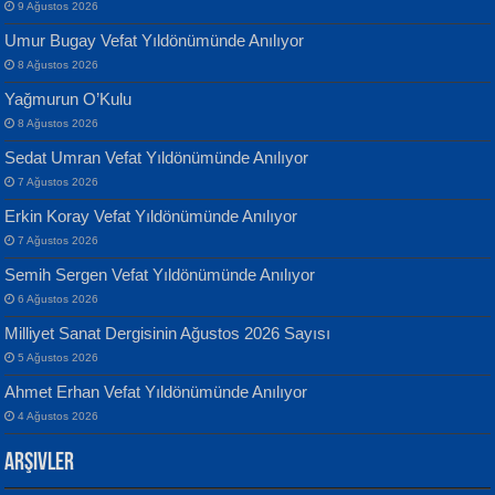
9 Ağustos 2026
Umur Bugay Vefat Yıldönümünde Anılıyor
8 Ağustos 2026
Yağmurun O’Kulu
Banu Sancak
ATİLLA ÖZEN
8 Ağustos 2026
Defterimden İçeri...
Sultan Olmadan Önce Eyüp...
Sedat Umran Vefat Yıldönümünde Anılıyor
7 Ağustos 2026
Erkin Koray Vefat Yıldönümünde Anılıyor
7 Ağustos 2026
Semih Sergen Vefat Yıldönümünde Anılıyor
6 Ağustos 2026
İsmail Aydos
EKREM KARABABA
Milliyet Sanat Dergisinin Ağustos 2026 Sayısı
İnkisar...
Yaralı Şiir...
5 Ağustos 2026
Ahmet Erhan Vefat Yıldönümünde Anılıyor
4 Ağustos 2026
Arşivler