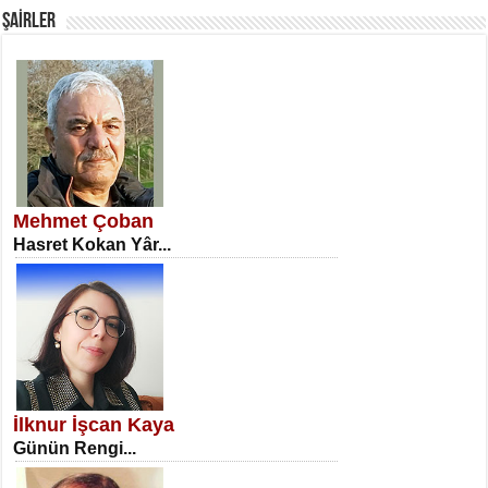
ŞAİRLER
SATILMIŞ ÜMİT ÇETİNKAYA
Erkenlik...
Mehmet Çoban
Hasret Kokan Yâr...
NECLA DİLEK ARSLAN
Öğretmenler Günü Mahkemesi...
İlknur İşcan Kaya
Günün Rengi...