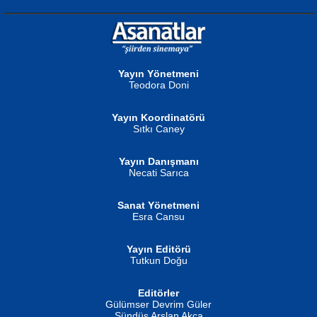
NURAN KÖSE BAYDAR
Neva Selçuk
Gün Güzeli...
Ben Deniz Değilim ki...
Yayın Yönetmeni
Teodora Doni
Yayın Koordinatörü
Sıtkı Caney
Yayın Danışmanı
MUSTAFA ORAL
Ahmet Aydın
Necati Sarıca
Şiir, Siyaseti Kaldırmıyor Tanpınar...
Helin...
Sanat Yönetmeni
Esra Cansu
Yayın Editörü
Tutkun Doğu
Editörler
İSMAİL OKUTAN
Gülümser Devrim Güler
Fatma Camcı
Erkeklerin Kahrolması Ne Demektir
Sündüs Arslan Akça