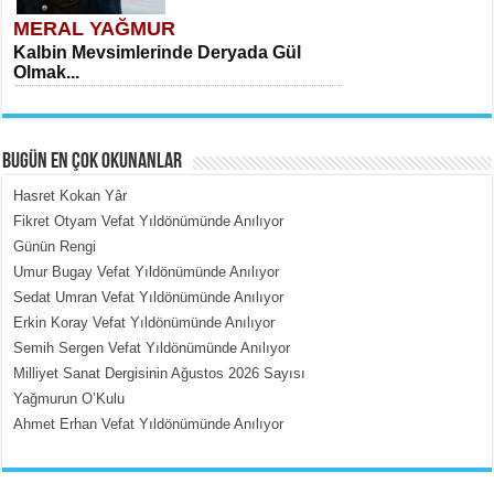
MERAL YAĞMUR
Kalbin Mevsimlerinde Deryada Gül
Olmak...
BUGÜN EN ÇOK OKUNANLAR
Hasret Kokan Yâr
Fikret Otyam Vefat Yıldönümünde Anılıyor
Günün Rengi
MEHMET ÇOBAN
Umur Bugay Vefat Yıldönümünde Anılıyor
İçerdeki Put Dışardaki Maskeler...
Sedat Umran Vefat Yıldönümünde Anılıyor
Erkin Koray Vefat Yıldönümünde Anılıyor
Semih Sergen Vefat Yıldönümünde Anılıyor
Milliyet Sanat Dergisinin Ağustos 2026 Sayısı
Yağmurun O’Kulu
Ahmet Erhan Vefat Yıldönümünde Anılıyor
EMİNE CUMA
Fanatizm Çıkmazı...