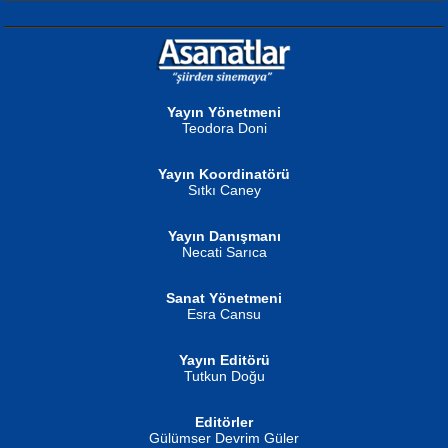
NURAN KÖSE BAYDAR
Neva Selçuk
Gün Güzeli...
Ben Deniz Değilim ki...
Yayın Yönetmeni
Teodora Doni
Yayın Koordinatörü
Sıtkı Caney
Yayın Danışmanı
MUSTAFA ORAL
Ahmet Aydın
Necati Sarıca
Şiir, Siyaseti Kaldırmıyor Tanpınar...
Helin...
Sanat Yönetmeni
Esra Cansu
Yayın Editörü
Tutkun Doğu
Editörler
İSMAİL OKUTAN
Gülümser Devrim Güler
Fatma Camcı