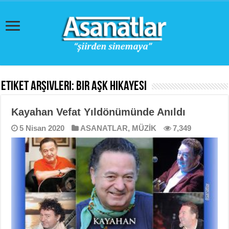
Etiket Arşivleri:
Bir Aşk Hikayesi
Kayahan Vefat Yıldönümünde Anıldı
5 Nisan 2020
ASANATLAR
,
MÜZİK
7,349