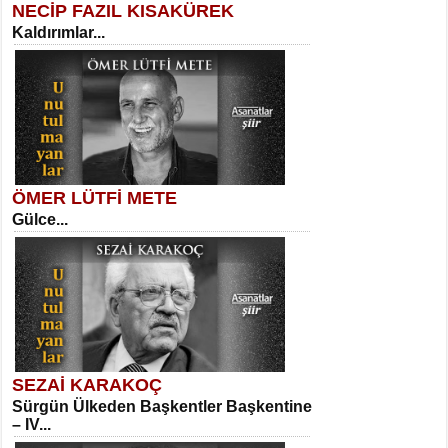
NECİP FAZIL KISAKÜREK
Kaldırımlar...
SELAHATTİN YILDIZ
İnsanın Zindanı...
Meral Yağmur
Eski Bir Şiir...
ÖMER LÜTFİ METE
Gülce...
MEHMET TAŞTAN
Vagon’da Bir Şairle...
Kadir Ünal
Ayağıma Dolanan Yokuş...
SEZAİ KARAKOÇ
Sürgün Ülkeden Başkentler Başkentine
SITKI CANEY
– IV...
Oruçla Devrim ve Özgürlüğe…...
Mehmet Çoban