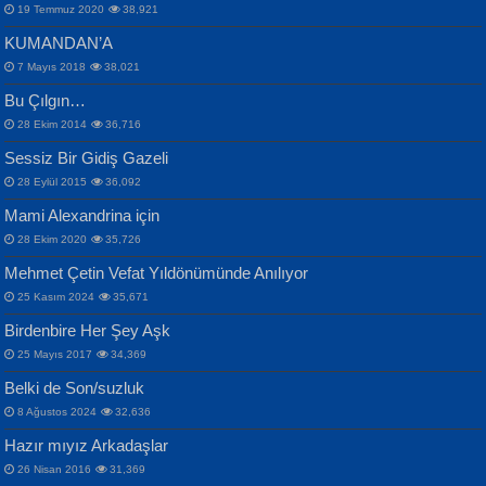
19 Temmuz 2020
38,921
KUMANDAN’A
7 Mayıs 2018
38,021
Bu Çılgın…
ERDEM BAYAZIT
28 Ekim 2014
36,716
Sana, Bana, Vatanıma, Ülkemin
İPEK ACAR SERT
Selahattin Yıldız
Sessiz Bir Gidiş Gazeli
İnsanlarına Dair...
Gazze’nin Şecaati, Ümmetin İmtihanı...
İdrakimle Üşürken...
28 Eylül 2015
36,092
Mami Alexandrina için
28 Ekim 2020
35,726
Mehmet Çetin Vefat Yıldönümünde Anılıyor
25 Kasım 2024
35,671
Birdenbire Her Şey Aşk
NAZIM HİKMET RAN
MAHMUT GÜRBÜZ
Songül Özel
25 Mayıs 2017
34,369
Bir Cezaevinde, Tecritteki Adamın
İbrahim Olmak ve Bitirebilmek...
Mahzen...
Mektupları...
Belki de Son/suzluk
8 Ağustos 2024
32,636
Hazır mıyız Arkadaşlar
26 Nisan 2016
31,369