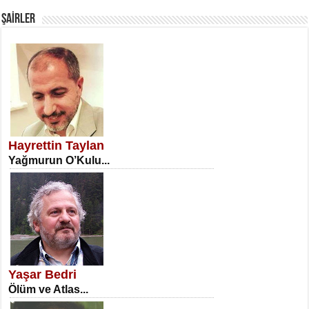
ŞAİRLER
SATILMIŞ ÜMİT ÇETİNKAYA
Erkenlik...
Hayrettin Taylan
Yağmurun O’Kulu...
NECLA DİLEK ARSLAN
Öğretmenler Günü Mahkemesi...
Yaşar Bedri
Ölüm ve Atlas...