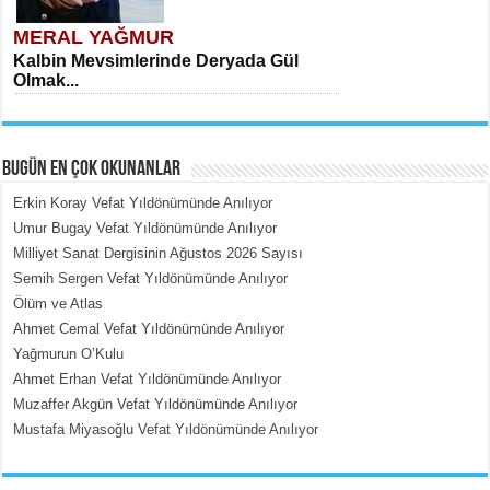
MERAL YAĞMUR
Kalbin Mevsimlerinde Deryada Gül
Olmak...
BUGÜN EN ÇOK OKUNANLAR
Erkin Koray Vefat Yıldönümünde Anılıyor
Umur Bugay Vefat Yıldönümünde Anılıyor
Milliyet Sanat Dergisinin Ağustos 2026 Sayısı
MEHMET ÇOBAN
Semih Sergen Vefat Yıldönümünde Anılıyor
İçerdeki Put Dışardaki Maskeler...
Ölüm ve Atlas
Ahmet Cemal Vefat Yıldönümünde Anılıyor
Yağmurun O’Kulu
Ahmet Erhan Vefat Yıldönümünde Anılıyor
Muzaffer Akgün Vefat Yıldönümünde Anılıyor
Mustafa Miyasoğlu Vefat Yıldönümünde Anılıyor
EMİNE CUMA
Fanatizm Çıkmazı...