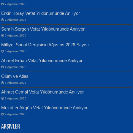
7 Ağustos 2026
Erkin Koray Vefat Yıldönümünde Anılıyor
7 Ağustos 2026
Semih Sergen Vefat Yıldönümünde Anılıyor
Banu Sancak
ATİLLA ÖZEN
6 Ağustos 2026
Defterimden İçeri...
Sultan Olmadan Önce Eyüp...
Milliyet Sanat Dergisinin Ağustos 2026 Sayısı
5 Ağustos 2026
Ahmet Erhan Vefat Yıldönümünde Anılıyor
4 Ağustos 2026
Ölüm ve Atlas
3 Ağustos 2026
İsmail Aydos
EKREM KARABABA
Ahmet Cemal Vefat Yıldönümünde Anılıyor
İnkisar...
Yaralı Şiir...
2 Ağustos 2026
Muzaffer Akgün Vefat Yıldönümünde Anılıyor
2 Ağustos 2026
Arşivler