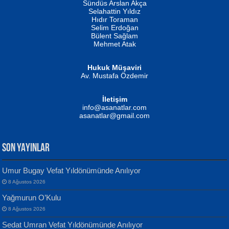
Erkeklerin Kahrolması Ne Demektir
Sündüs Arslan Akça
Evvel Zaman Tanrıçası...
Biliyor musunuz? ...
Selahattin Yıldız
Hıdır Toraman
Selim Erdoğan
Bülent Sağlam
Mehmet Atak
Hukuk Müşaviri
Av. Mustafa Özdemir
Mustafa Oral
NUHAN NEBİ ÇAM
İletişim
Yağmur Mangası...
Kaptan...
info@asanatlar.com
asanatlar@gmail.com
SON YAYINLAR
Umur Bugay Vefat Yıldönümünde Anılıyor
8 Ağustos 2026
Yılmaz Ekinci
MUSTAFA KELOĞLU
Yağmurun O’Kulu
Geceye Söylenen...
Yarına İz Bırakmak...
8 Ağustos 2026
Sedat Umran Vefat Yıldönümünde Anılıyor