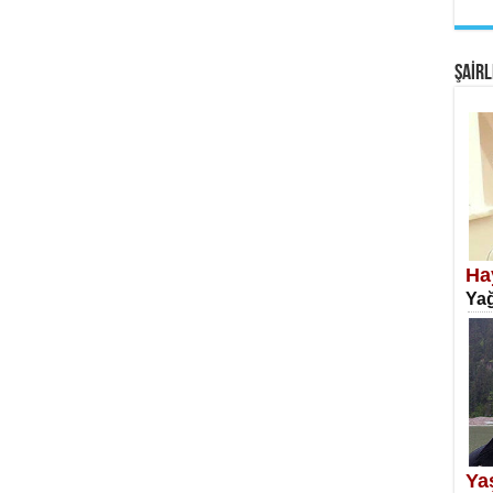
EM
Fan
ŞAİRL
SA
Erk
Ha
Yağ
NE
Öğr
Ya