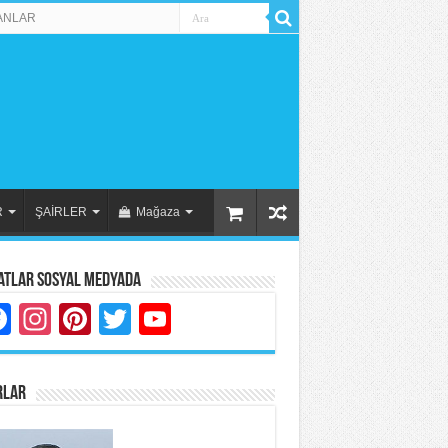
ANLAR
R
ŞAİRLER
Mağaza
atlar Sosyal Medyada
Facebook
Instagram
Pinterest
Twitter
YouTube
RLAR