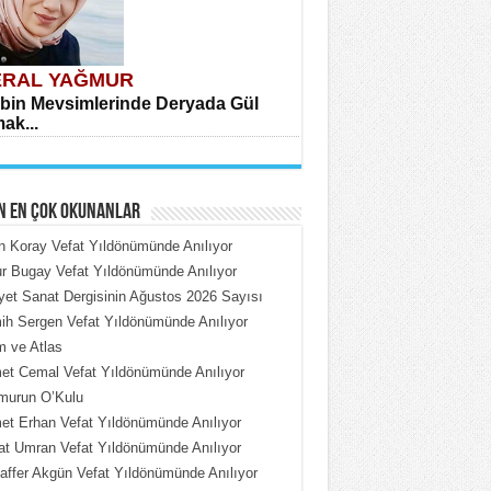
RAL YAĞMUR
bin Mevsimlerinde Deryada Gül
ak...
N EN ÇOK OKUNANLAR
n Koray Vefat Yıldönümünde Anılıyor
 Bugay Vefat Yıldönümünde Anılıyor
iyet Sanat Dergisinin Ağustos 2026 Sayısı
HMET ÇOBAN
h Sergen Vefat Yıldönümünde Anılıyor
rdeki Put Dışardaki Maskeler...
 ve Atlas
t Cemal Vefat Yıldönümünde Anılıyor
murun O’Kulu
t Erhan Vefat Yıldönümünde Anılıyor
t Umran Vefat Yıldönümünde Anılıyor
ffer Akgün Vefat Yıldönümünde Anılıyor