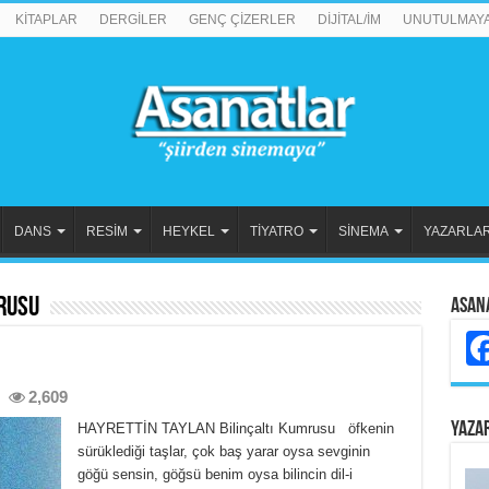
KİTAPLAR
DERGİLER
GENÇ ÇİZERLER
DİJİTAL/İM
UNUTULMAY
DANS
RESİM
HEYKEL
TİYATRO
SİNEMA
YAZARLA
rusu
Asan
2,609
YAZA
HAYRETTİN TAYLAN Bilinçaltı Kumrusu öfkenin
sürüklediği taşlar, çok baş yarar oysa sevginin
göğü sensin, göğsü benim oysa bilincin dil-i