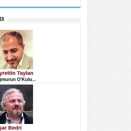
İNE CUMA
atizm Çıkmazı...
ER
TILMIŞ ÜMİT ÇETİNKAYA
enlik...
yrettin Taylan
murun O’Kulu...
CLA DİLEK ARSLAN
etmenler Günü Mahkemesi...
şar Bedri