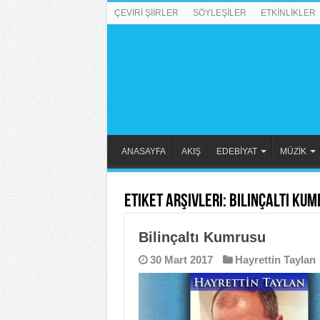
ÇEVİRİ ŞİİRLER
SÖYLEŞİLER
ETKİNLİKLER
ANASAYFA
AKIŞ
EDEBİYAT
MÜZİK
Etiket Arşivleri:
Bilinçaltı Kum
Bilinçaltı Kumrusu
30 Mart 2017
Hayrettin Taylan