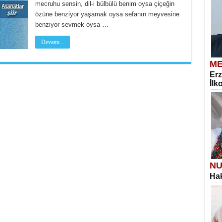
mecruhu sensin, dil-i bülbülü benim oysa çiçeğin
özüne benziyor yaşamak oysa sefanın meyvesine
benziyor sevmek oysa …
Devamı...
ME
Erz
İlk
NU
Hak