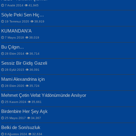
Otuz Beş Yaş Şiiri...
VAHDETTİN YİĞİTCAN
Bülent Sağlam
7 Aralık 2014
41,945
Samimiyet Nedir?...
Mescid-i Aksâ Üstüne Ay!...
Söyle Peki Sen Hiç…
19 Temmuz 2020
38,919
KUMANDAN’A
7 Mayıs 2018
38,019
Bu Çılgın…
ERDEM BAYAZIT
28 Ekim 2014
36,714
Sana, Bana, Vatanıma, Ülkemin
İPEK ACAR SERT
Selahattin Yıldız
Sessiz Bir Gidiş Gazeli
İnsanlarına Dair...
Gazze’nin Şecaati, Ümmetin İmtihanı...
İdrakimle Üşürken...
28 Eylül 2015
36,091
Mami Alexandrina için
28 Ekim 2020
35,724
Mehmet Çetin Vefat Yıldönümünde Anılıyor
25 Kasım 2024
35,661
Birdenbire Her Şey Aşk
NAZIM HİKMET RAN
MAHMUT GÜRBÜZ
Songül Özel
25 Mayıs 2017
34,367
Bir Cezaevinde, Tecritteki Adamın
İbrahim Olmak ve Bitirebilmek...
Mahzen...
Mektupları...
Belki de Son/suzluk
8 Ağustos 2024
32,634