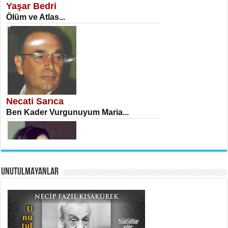
Yaşar Bedri
Ölüm ve Atlas...
İSA KARATEPE
Ekranlar Arasında Kaybolan İnsan...
Necati Sarıca
Ben Kader Vurgunuyum Maria...
UNUTULMAYANLAR
AHMET URFALI
Ömer Lütfi Mete’nin “Gülce” Şiirini
Tahlil Denemesi...
Sibel Orhan
İki Kırık Boşluk...