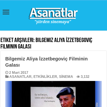
Etiket Arşivleri:
Bilgemiz Aliya İzzetbegoviç
Filminin Galası
Bilgemiz Aliya İzzetbegoviç Filminin
Galası
2 Mart 2017
ASANATLAR
,
ETKİNLİKLER
,
SİNEMA
3,132