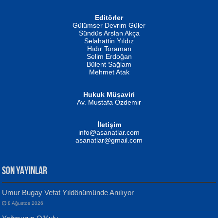
Editörler
İSMAİL OKUTAN
Gülümser Devrim Güler
Fatma Camcı
Erkeklerin Kahrolması Ne Demektir
Sündüs Arslan Akça
Evvel Zaman Tanrıçası...
Biliyor musunuz? ...
Selahattin Yıldız
Hıdır Toraman
Selim Erdoğan
Bülent Sağlam
Mehmet Atak
Hukuk Müşaviri
Av. Mustafa Özdemir
Mustafa Oral
NUHAN NEBİ ÇAM
İletişim
Yağmur Mangası...
Kaptan...
info@asanatlar.com
asanatlar@gmail.com
SON YAYINLAR
Umur Bugay Vefat Yıldönümünde Anılıyor
8 Ağustos 2026
Yılmaz Ekinci
MUSTAFA KELOĞLU