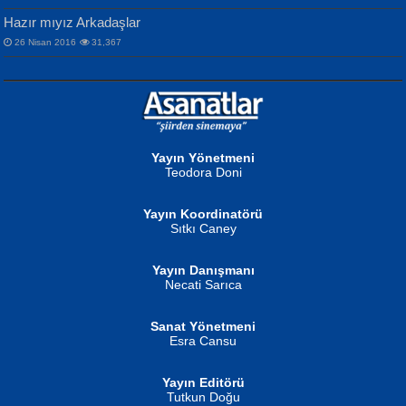
Hazır mıyız Arkadaşlar
26 Nisan 2016
31,367
NURAN KÖSE BAYDAR
Neva Selçuk
Gün Güzeli...
Ben Deniz Değilim ki...
Yayın Yönetmeni
Teodora Doni
Yayın Koordinatörü
Sıtkı Caney
Yayın Danışmanı
MUSTAFA ORAL
Ahmet Aydın
Necati Sarıca
Şiir, Siyaseti Kaldırmıyor Tanpınar...
Helin...
Sanat Yönetmeni
Esra Cansu
Yayın Editörü
Tutkun Doğu