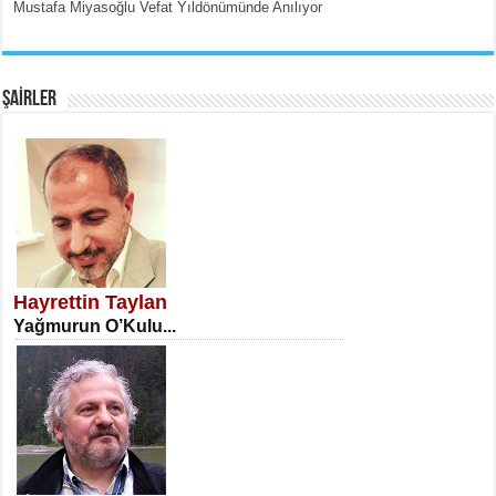
Mustafa Miyasoğlu Vefat Yıldönümünde Anılıyor
EMİNE CUMA
Fanatizm Çıkmazı...
ŞAİRLER
SATILMIŞ ÜMİT ÇETİNKAYA
Erkenlik...
Hayrettin Taylan
Yağmurun O’Kulu...
NECLA DİLEK ARSLAN
Öğretmenler Günü Mahkemesi...