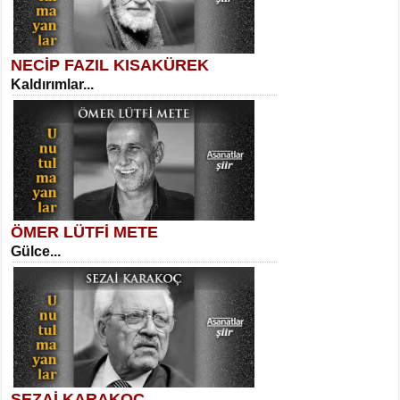
NECİP FAZIL KISAKÜREK
Kaldırımlar...
SELAHATTİN YILDIZ
İnsanın Zindanı...
Meral Yağmur
Eski Bir Şiir...
ÖMER LÜTFİ METE
Gülce...
MEHMET TAŞTAN
Vagon’da Bir Şairle...
Kadir Ünal
Ayağıma Dolanan Yokuş...
SEZAİ KARAKOÇ