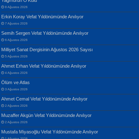
Yağmurun O’Kulu
Geceye Söylenen...
Yarına İz Bırakmak...
8 Ağustos 2026
Erkin Koray Vefat Yıldönümünde Anılıyor
7 Ağustos 2026
Semih Sergen Vefat Yıldönümünde Anılıyor
6 Ağustos 2026
Milliyet Sanat Dergisinin Ağustos 2026 Sayısı
Banu Sancak
ATİLLA ÖZEN
5 Ağustos 2026
Defterimden İçeri...
Sultan Olmadan Önce Eyüp...
Ahmet Erhan Vefat Yıldönümünde Anılıyor
4 Ağustos 2026
Ölüm ve Atlas
3 Ağustos 2026
Ahmet Cemal Vefat Yıldönümünde Anılıyor
2 Ağustos 2026
İsmail Aydos
EKREM KARABABA
Muzaffer Akgün Vefat Yıldönümünde Anılıyor
İnkisar...
Yaralı Şiir...
2 Ağustos 2026
Mustafa Miyasoğlu Vefat Yıldönümünde Anılıyor
1 Ağustos 2026