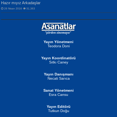
Hazır mıyız Arkadaşlar
26 Nisan 2016
31,363
NURAN KÖSE BAYDAR
Neva Selçuk
Gün Güzeli...
Ben Deniz Değilim ki...
Yayın Yönetmeni
Teodora Doni
Yayın Koordinatörü
Sıtkı Caney
Yayın Danışmanı
MUSTAFA ORAL
Ahmet Aydın
Necati Sarıca
Şiir, Siyaseti Kaldırmıyor Tanpınar...
Helin...
Sanat Yönetmeni
Esra Cansu
Yayın Editörü
Tutkun Doğu