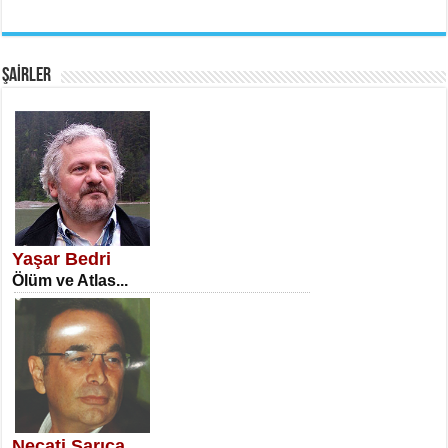
EMİNE CUMA
Fanatizm Çıkmazı...
ŞAİRLER
SATILMIŞ ÜMİT ÇETİNKAYA
Erkenlik...
Yaşar Bedri
Ölüm ve Atlas...
NECLA DİLEK ARSLAN
Öğretmenler Günü Mahkemesi...
Necati Sarıca