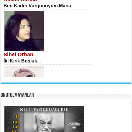
Ben Kader Vurgunuyum Maria...
İSA KARATEPE
Ekranlar Arasında Kaybolan İnsan...
Sibel Orhan
İki Kırık Boşluk...
UNUTULMAYANLAR
AHMET URFALI
Ömer Lütfi Mete’nin “Gülce” Şiirini
Tahlil Denemesi...
Meral Yağmur
Eski Bir Şiir...