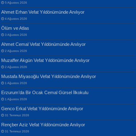
5 Ağustos 2026
Ahmet Erhan Vefat Yıldönümünde Anılıyor
4 Ağustos 2026
Ölüm ve Atlas
3 Ağustos 2026
Ahmet Cemal Vefat Yıldönümünde Anılıyor
Banu Sancak
ATİLLA ÖZEN
2 Ağustos 2026
Defterimden İçeri...
Sultan Olmadan Önce Eyüp...
Muzaffer Akgün Vefat Yıldönümünde Anılıyor
2 Ağustos 2026
Mustafa Miyasoğlu Vefat Yıldönümünde Anılıyor
1 Ağustos 2026
Erzurum’da Bir Ocak Cemal Gürsel İlkokulu
1 Ağustos 2026
İsmail Aydos
EKREM KARABABA
Genco Erkal Vefat Yıldönümünde Anılıyor
İnkisar...
Yaralı Şiir...
31 Temmuz 2026
Rençber Aziz Vefat Yıldönümünde Anılıyor
31 Temmuz 2026