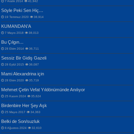
Bülent Sağlam
7 Aralık 2014
41,942
Samimiyet Nedir?...
Mescid-i Aksâ Üstüne Ay!...
Söyle Peki Sen Hiç…
19 Temmuz 2020
38,914
KUMANDAN’A
7 Mayıs 2018
38,013
Bu Çılgın…
ERDEM BAYAZIT
28 Ekim 2014
36,711
Sana, Bana, Vatanıma, Ülkemin
İPEK ACAR SERT
Selahattin Yıldız
Sessiz Bir Gidiş Gazeli
İnsanlarına Dair...
Gazze’nin Şecaati, Ümmetin İmtihanı...
İdrakimle Üşürken...
28 Eylül 2015
36,087
Mami Alexandrina için
28 Ekim 2020
35,719
Mehmet Çetin Vefat Yıldönümünde Anılıyor
25 Kasım 2024
35,624
Birdenbire Her Şey Aşk
NAZIM HİKMET RAN
MAHMUT GÜRBÜZ
Songül Özel
25 Mayıs 2017
34,363
Bir Cezaevinde, Tecritteki Adamın
İbrahim Olmak ve Bitirebilmek...
Mahzen...
Mektupları...
Belki de Son/suzluk
8 Ağustos 2024
32,610