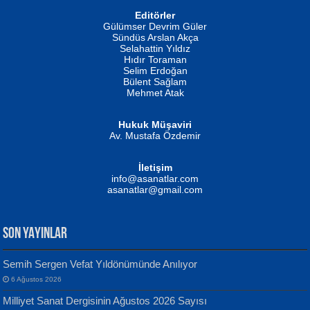
Editörler
İSMAİL OKUTAN
Gülümser Devrim Güler
Fatma Camcı
Erkeklerin Kahrolması Ne Demektir
Sündüs Arslan Akça
Evvel Zaman Tanrıçası...
Biliyor musunuz? ...
Selahattin Yıldız
Hıdır Toraman
Selim Erdoğan
Bülent Sağlam
Mehmet Atak
Hukuk Müşaviri
Av. Mustafa Özdemir
Mustafa Oral
NUHAN NEBİ ÇAM
İletişim
Yağmur Mangası...
Kaptan...
info@asanatlar.com
asanatlar@gmail.com
SON YAYINLAR
Semih Sergen Vefat Yıldönümünde Anılıyor
6 Ağustos 2026
Yılmaz Ekinci
MUSTAFA KELOĞLU
Milliyet Sanat Dergisinin Ağustos 2026 Sayısı
Geceye Söylenen...
Yarına İz Bırakmak...