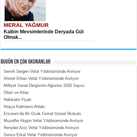
MERAL YAĞMUR
Kalbin Mevsimlerinde Deryada Gül
Olmak...
BUGÜN EN ÇOK OKUNANLAR
Semih Sergen Vefat Yıldönümünde Anılıyor
Ahmet Erhan Vefat Yıldönümünde Anılıyor
Milliyet Sanat Dergisinin Ağustos 2026 Sayısı
MEHMET ÇOBAN
Ölüm ve Atlas
İçerdeki Put Dışardaki Maskeler...
Hakikatin Fiyatı
Hoşça Kalmanın Ahlakı
Erzurum’da Bir Ocak Cemal Gürsel İlkokulu
Muzaffer Akgün Vefat Yıldönümünde Anılıyor
Rençber Aziz Vefat Yıldönümünde Anılıyor
Genco Erkal Vefat Yıldönümünde Anılıyor