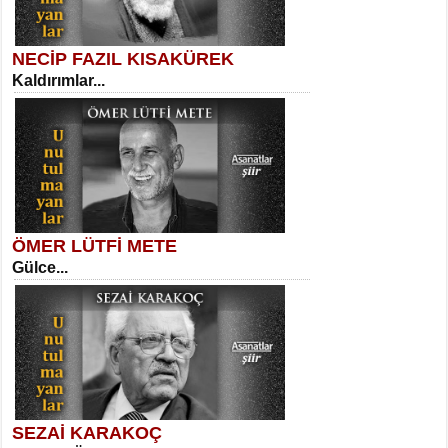
NECİP FAZIL KISAKÜREK
Kaldırımlar...
SELAHATTİN YILDIZ
İnsanın Zindanı...
Kadir Ünal
Ayağıma Dolanan Yokuş...
ÖMER LÜTFİ METE
Gülce...
MEHMET TAŞTAN
Vagon’da Bir Şairle...
Mehmet Çoban
Elmira...
SEZAİ KARAKOÇ